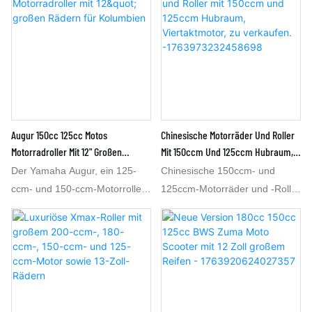
Augur 150cc 125cc Motos
Chinesische Motorräder Und Roller
Motorradroller Mit 12" Großen
Mit 150ccm Und 125ccm Hubraum,
Rädern Für Kolumbien
Viertaktmotor, Zu Verkaufen.
Der Yamaha Augur, ein 125-
Chinesische 150ccm- und
-1763973232458698
ccm- und 150-ccm-Motorroller,
125ccm-Motorräder und -Roller
ist mit 12-Zoll-Rädern
zu verkaufen. Diese
ausgestattet. Als neuartiges
chinesischen 150ccm- und
Modell wurde er speziell für
125ccm-Motorräder und -Roller
Lateinamerika entwickelt und
sind in Lateinamerika usw.
ist dort unter dem Namen
erhältlich. Der chinesische
„Motos Scooter Colombia“
150ccm- und 125ccm-