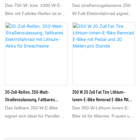
Erwachsene
Elektrofahrrad Für Erwachsene
Das 750-W- bzw. 1000-W-E-
Das straßenzugelassene 250-
Bike mit Fatbike-Reifen ist ein
W-Falt-Elektrofahrrad eignet
hochwertiges E-Bike mit einem
sich ideal für Pendler und
48-V-15,6-Ah-Lithium-Akku. Es
Ausflüge. Das 20-Zoll-Falt-
ist 1,8 m lang und hat eine
Elektrofahrrad mit 250 W passt
mittlere Größe. Das Fatbike mit
zusammengeklappt in den
1000 W wird in China
Kofferraum. So können Sie Ihr
hergestellt. Es gilt als eines der
Auto parken und das 250-W-
besten E-Bikes und erreicht
Falt-Elektrofahrrad bequem
Geschwindigkeiten von 45 bis
aus dem Kofferraum nehmen.
50 km/h. Der 48-V-15,6-Ah-
Das 350-W-Falt-Elektrofahrrad
20-Zoll-Reifen, 350-Watt-
350 W 20 Zoll Fat Tire Lithium-
Lithium-Akku ermöglicht eine
mit 20-Zoll-Rahmen und 36-V-
Straßenzulassung, Faltbares
Ionen-E-Bike Rennrad E-Bike Mit
Reichweite von mindestens 50
7,8-Ah-Lithium-Akku erreicht
Elektrofahrrad Mit Lithium-Akku Für
Pedal Und 20 Meilen Pro Stunde
Das faltbare 350-W-E-Bike
Das 350-W-Lithium-Ionen-E-
km. Die Geschwindigkeit des
eine Geschwindigkeit von 30
Erwachsene
eignet sich ideal für Pendler
Bike ist für Männer, Frauen und
20-Zoll-Fatbikes mit 1000 W
km/h und eine Reichweite von
und Ausflüge.
Jugendliche geeignet. Das 20
kann bei Bedarf auf bis zu 32
mindestens 50 km. Es ist
Zusammengeklappt passt es in
mph E-Bike ist ein 350-W-E-
km/h angepasst werden. Dank
besonders praktisch für