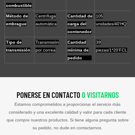
combustible
Método de
Centrífuga
Cantidad de
105
embrague
automática
carga del
unidades/40'HQ
contenedor
Tipo de
Transmisión
Cantidad
39
transmisión
por correa
mínima de
piezas/1*20'FCL
pedido
PONERSE EN CONTACTO
O VISITARNOS
Estamos comprometidos a proporcionar el servicio más
considerado y una excelente calidad y valor para cada cliente
que compre nuestros productos. Si tiene alguna pregunta sobre
su pedido, no dude en contactarnos.