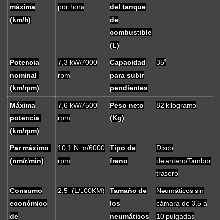
máxima
por hora
del tanque
(km/h)
de
combustible
(L)
Potencia
7,3 kW/7000
Capacidad
35⁰
nominal
rpm
para subir
(km/rpm)
pendientes
Máxima
7,6 kW/7500
Peso neto
82 kilogramo
potencia
rpm
(Kg)
(km/rpm)
Par máximo
10,1 N·m/6000
Tipo de
Disco
(nm/r/min)
rpm
freno
delantero/Tambor
trasero
Consumo
2.5 (L/100KM)
Tamaño de
Neumáticos sin
económico
los
cámara de 3,5 a
de
neumáticos
10 pulgadas