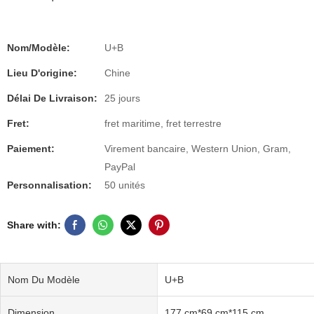
Nom/Modèle:
U+B
Lieu D'origine:
Chine
Délai De Livraison:
25 jours
Fret:
fret maritime, fret terrestre
Paiement:
Virement bancaire, Western Union, Gram,
PayPal
Personnalisation:
50 unités
Share with:
Nom Du Modèle
U+B
Dimension
177 cm*69 cm*115 cm