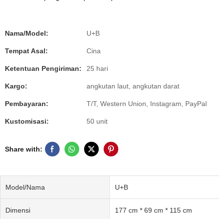
Nama/Model:
U+B
Tempat Asal:
Cina
Ketentuan Pengiriman:
25 hari
Kargo:
angkutan laut, angkutan darat
Pembayaran:
T/T, Western Union, Instagram, PayPal
Kustomisasi:
50 unit
Share with:
Model/Nama
U+B
Dimensi
177 cm * 69 cm * 115 cm