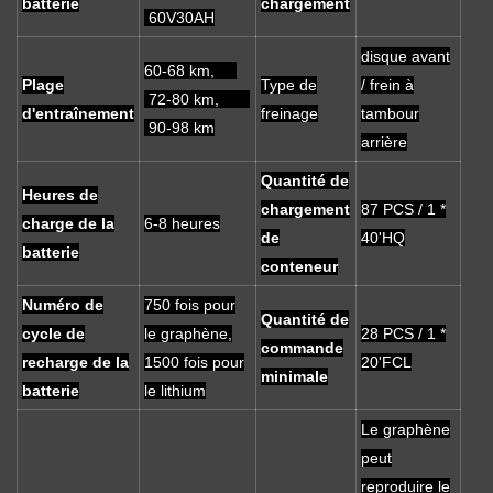
batterie
chargement
60V30AH
disque avant
60-68 km,
Plage
Type de
/ frein à
72-80 km,
d'entraînement
freinage
tambour
90-98 km
arrière
Quantité de
Heures de
chargement
87 PCS / 1 *
charge de la
6-8 heures
de
40'HQ
batterie
conteneur
Numéro de
750 fois pour
Quantité de
cycle de
le graphène,
28 PCS / 1 *
commande
recharge de la
1500 fois pour
20'FCL
minimale
batterie
le lithium
Le graphène
peut
reproduire le