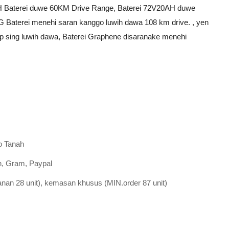
H Baterei duwe 60KM Drive Range, Baterei 72V20AH duwe
Baterei menehi saran kanggo luwih dawa 108 km drive. , yen
ip sing luwih dawa, Baterei Graphene disaranake menehi
o Tanah
rn, Gram, Paypal
anan 28 unit), kemasan khusus (MIN.order 87 unit)