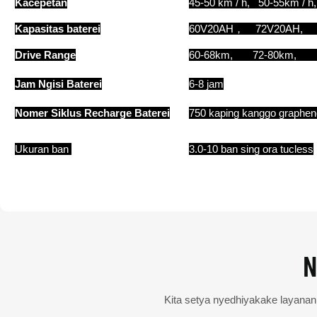
Kacepetan
45-50 km / h, 50-55km / h
Kapasitas baterei
60V20AH， 72V20AH,
Drive Range
60-68km, 72-80km, 
Jam Ngisi Baterei
6-8 jam
Nomer Siklus Recharge Baterei
750 kaping kanggo graphene
Ukuran ban
3.0-10 ban sing ora tucless
N
Kita setya nyedhiyakake layanan s