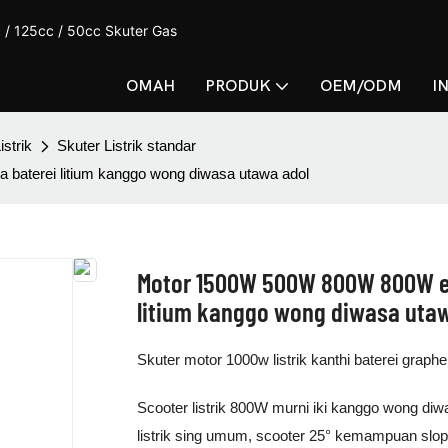
 / 125cc / 50cc Skuter Gas
OMAH
PRODUK
OEM/ODM
I
istrik
Skuter Listrik standar
baterei litium kanggo wong diwasa utawa adol
Motor 1500W 500W 800W 800W e-
litium kanggo wong diwasa uta
Skuter motor 1000w listrik kanthi baterei gra
Scooter listrik 800W murni iki kanggo wong diw
listrik sing umum, scooter 25° kemampuan slope