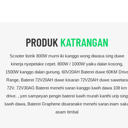
PRODUK
KATRANGAN
Scooter listrik 800W murni iki kanggo wong diwasa sing duwe
kinerja nyepetake cepet. 800W / 1000W yaiku dalan kosong,
1500W kanggo dalan gunung. 60V20AH Baterei duwe 60KM Driv
Range, Baterei 72V20AH duwe kisaran 72V20AH duwe sawetara
72V. 72V30AG Baterei menehi saran kanggo luwih dawa 108 km
drive. , yen sampeyan pengin baterei luwih murah kanthi urip sing
luwih dawa, Baterei Graphene disaranake menehi saran.inam sak
asam timbal