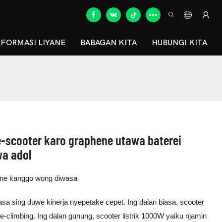
NFORMASI LIYANE
BABAGAN KITA
HUBUNGI KITA
scooter karo graphene utawa baterei
wa adol
phene kanggo wong diwasa
asa sing duwe kinerja nyepetake cepet. Ing dalan biasa, scooter
-climbing. Ing dalan gunung, scooter listrik 1000W yaiku njamin