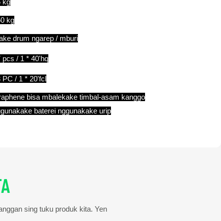
 kg
0 kg
ake drum ngarep / mburi
 pcs / 1 * 40'hq
 PC / 1 * 20'fcl
aphene bisa mbalekake timbal-asam kanggo
gunakake baterei nggunakake urip
TA
langgan sing tuku produk kita. Yen