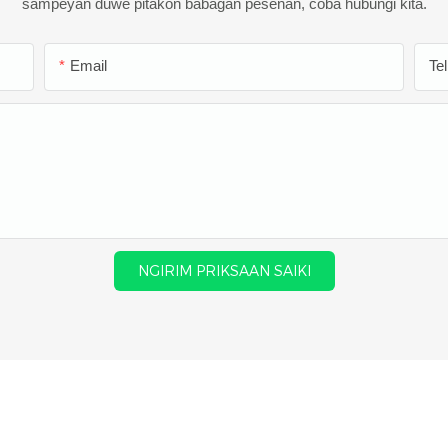
sampeyan duwe pitakon babagan pesenan, coba hubungi kita.
Email
Te
NGIRIM PRIKSAAN SAIKI