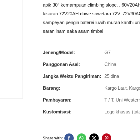
apik 30° kemampuan climbing slope. . 60V20A
kisaran 72V20AH duwe sawetara 72V. 72V30AG 
sampeyan pengin baterei luwih murah kanthi ur
saran.inam saka asam timbal
Jeneng/Model:
G7
Panggonan Asal:
China
Jangka Wektu Pangiriman:
25 dina
Barang:
Kargo Laut, Karg
Pambayaran:
T / T, Uni Weste
Kustomisasi:
Logo khusus (tat
Share with: