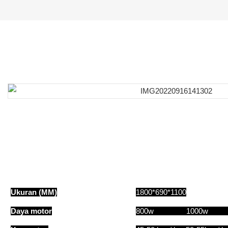
Ukuran (MM)
1800*690*1100
Daya motor
800w 1000w 