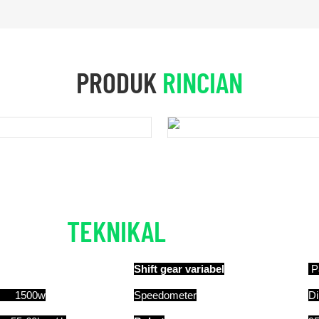
PRODUK
RINCIAN
TEKNIKAL
RINCIAN
Shift gear variabel
P
1500w
Speedometer
Di