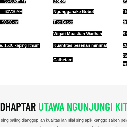
, 55-60km / h
Bobot
95
 60V30AH
Ngunggahake Bobot
15
90-98km
Tipe Brake
dr
Wigati Muastian Wadhah
87
, 1500 kaping lithium
Kuantitas pesenan minimal
28
Gr
Cathetan:
ng
DHAPTAR
UTAWA NGUNJUNGI KI
ing paling dianggep lan kualitas lan nilai sing apik kanggo saben pe