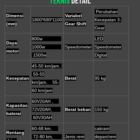
TEKNIS
DETAIL
Perubahan
Dimensi
Variabel
1800*690*1100
Kecepatan 3-
(mm)
Gear Shift
Gear
800w
LED
Daya
1000w
Speedometer
Speedometer
motor
1500w
Digital
45-50 km/jam,
50-55
Kecepatan
Berat
95 kg
km/jam, 55-
60 km/jam
60V20AH，
Kapasitas
72V20AH,
Berat beban
150 kg
baterai
60V30AH
60-68 km,
cakram
Rentang
72-80 km,
Jenis rem
depan/rem