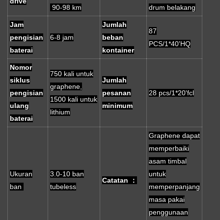
drive
90-98 km
drum belakang
Jam
Jumlah
87
pengisian
6-8 jam
beban
PCS/1*40'HQ
baterai
kontainer
Nomor
750 kali untuk
siklus
Jumlah
graphene,
pengisian
pesanan
28 pcs/1*20'fcl
1500 kali untuk
ulang
minimum
lithium
baterai
Graphene dapat
memperbaiki
asam timbal
Ukuran
3.0-10 ban
untuk
Catatan ：
ban
tubeless
memperpanjang
masa pakai
penggunaan