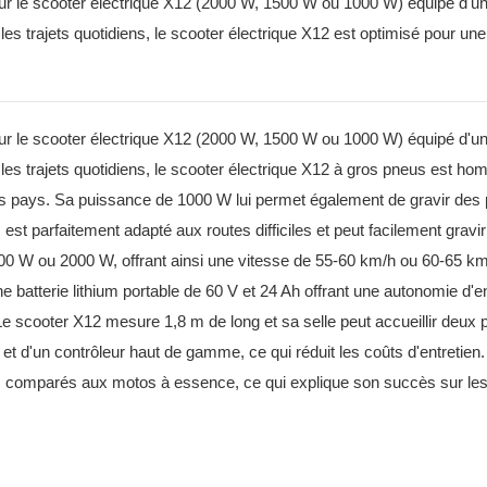
our le scooter électrique X12 (2000 W, 1500 W ou 1000 W) équipé d'u
les trajets quotidiens, le scooter électrique X12 est optimisé pour un
our le scooter électrique X12 (2000 W, 1500 W ou 1000 W) équipé d'u
 les trajets quotidiens, le scooter électrique X12 à gros pneus est ho
des pays. Sa puissance de 1000 W lui permet également de gravir des
t parfaitement adapté aux routes difficiles et peut facilement gravi
1500 W ou 2000 W, offrant ainsi une vitesse de 55-60 km/h ou 60-65 km
 batterie lithium portable de 60 V et 24 Ah offrant une autonomie d'
 Le scooter X12 mesure 1,8 m de long et sa selle peut accueillir deux 
e et d'un contrôleur haut de gamme, ce qui réduit les coûts d'entretien
en, comparés aux motos à essence, ce qui explique son succès sur l