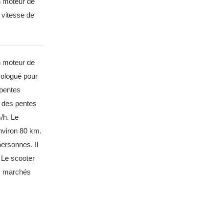
n moteur de
e vitesse de
n moteur de
mologué pour
 pentes
r des pentes
/h. Le
environ 80 km.
personnes. Il
. Le scooter
es marchés