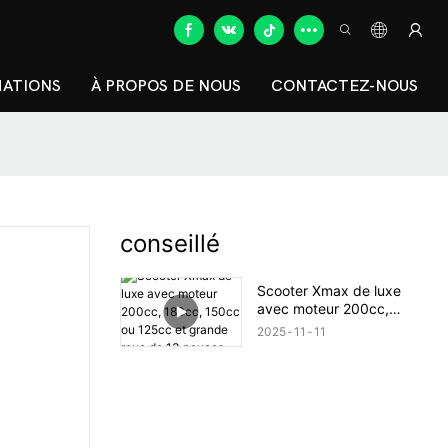
MATIONS
À PROPOS DE NOUS
CONTACTEZ-NOUS
conseillé
Scooter Xmax de luxe
avec moteur 200cc,
180cc, 150cc ou 125cc et
2025
11
11
grande roue de 13
pouces.