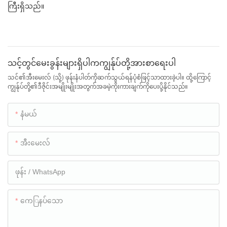
ကြီးရှိသည်။
သင့်တွင်မေးခွန်းများရှိပါကကျွန်ုပ်တို့အားစာရေးပါ
သင်၏အီးမေးလ် (သို့) ဖုန်းနံပါတ်ကိုဆက်သွယ်ရန်ပုံစံဖြင့်သာထားခဲ့ပါ။ ထို့ကြောင့်
ကျွန်ုပ်တို့၏ဒီဇိုင်းအမျိုးမျိုးအတွက်အခမဲ့ကိုးကားချက်ကိုပေးပို့နိုင်သည်။
နံမယ်
အီးမေးလ်
ဖုန်း / WhatsApp
ကေြနပ်သော