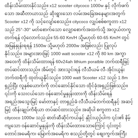
ထိန်းသိမ်းထားနိုင်သည်။ x12 scooter citycoco 1000w နှင့် လိုက်ဖက်
သော အဆီတာယာသည် ဆိုးရွားသော လမ်းအခြေအနေများအတွက်
Scooter x12 ကို သင့်လျော်စေသည်။ citycoco လျှပ်စစ်စကူတာ x12
သည် 25°-30° မတ်စောက်သော လျှောစောက်အထက်သို့ အလွယ်တကူ
တက်ရန် လုံလောက်သည်။ 55-60 Km/H သို့မဟုတ် 60-65 Km/H တွင်
အမြန်နှုန်းရရန် 1500w သို့မဟုတ် 2000w အဖြစ်လည်း ပြုလုပ်
နိုင်သည်။ အများအားဖြင့် 1000 watt scooter x12 ကို 80 km အကွာ
အဝေးကို ထိန်းသိမ်းထားရန် 60v24ah lithium poratble ဘက်ထရီဖြင့်
တပ်ဆင်ထားသည်။ အိမ်တွင် အားသွင်းရန် လီသီယမ် လီ-အိုင်းယွန်း
ဘက်ထရီကို ထုတ်ယူနိုင်သည်။ 1000 watt Scooter x12 သည် 1.8m
ရှည်ပြီး လူနှစ်ယောက်ကို တင်ဆောင်နိုင်သော ထိုင်ခုံအရှည်ဖြစ်သည်။
၎င်းကို သေးငယ်သော ဝန်ဆောင်မှုနှုန်းထားကို ထိန်းသိမ်းရန်
အရည်အသွေးမြင့် မော်တာနှင့် တာရှည်ခံ လီသီယမ်ဘက်ထရီနှင့် အဆင့်
မြင့် ထိန်းချုပ်ကိရိယာ တပ်ဆင်ထားသည်။ အဆိုပါ စကူတာ x12
citycoco 1000w သည် ဓာတ်ဆီဆိုင်ကယ်နှင့် နှိုင်းယှဉ်ပါက ၎င်း၏ နိမ့်
ကျသော ဝန်ဆောင်မှုနှုန်းကို ထိန်းသိမ်းထားသောကြောင့် ၎င်းတွင်
တောင်အမေရိက၊ မြောက်အမေရိက စသည်တို့တွင် စျေးကွက်အကြီး