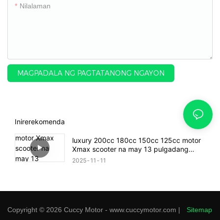
Nilalaman
MAGPADALA NG PAGTATANONG NGAYON
Inirerekomenda
luxury 200cc 180cc 150cc 125cc motor
Xmax scooter na may 13 pulgadang
malaking gulong
2025
11
11
Copyright © 2026 Cuccy Motor - www.cuccymotor.com |
Sitemap