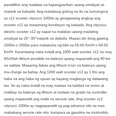
panatilihin ang malakas na kapangyarihan upang umakyat sa
matarik na kalsada. Ang matabang gulong na ito na tumutugma
sa x12 scooter citycoco 1000w ay ginagawang angkop ang
scooter x12 sa masamang kondisyon ng kalsada. Ang citycoco
electric scooter x12 ay sapat na malakas upang madaling
umakyat sa 25°-30°matarik na dalisdis. Maaari din itong gawing
1500w o 2000w para makakuha ng bilis sa 55-60 Km/H o 60-65
Km/H. Karaniwang naka-install ang 1000 watt scooter x12 na may
60v24ah lithium poratble na baterya upang mapanatili ang 80 km
na saklaw. Maaaring ilabas ang lithium li-ion na baterya upang
ma-charge sa bahay. Ang 1000 watt scooter x12 ay 1.8m ang
haba na ang haba ng upuan ay kayang magkarga ng dalawang
tao. Ito ay naka-install na may mataas na kalidad na motor at
matibay na baterya ng lithium at mataas na grado na controller
upang mapanatili ang maliit na servcie rate. Ang scooter x12
citycoco 1000w ay nagpapanatili ng pag-advance nito sa mas
mababang servcie rate nito, kumpara sa gasolina na motorsiklo,