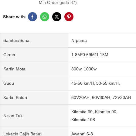
Min.Order guda 87)
Share with:
Samfuri/Suna
N-puma
Girma
1.8M*0.69M*1.15M
Ƙarfin Mota
800w, 1000w
Gudu
45-50 km/H, 50-55 km/H,
Ƙarfin Baturi
60V20AH, 60V30AH, 72V30AH
Kilomita 60, Kilomita 90,
Nisan Tuki
Kilomita 108
Lokacin Cajin Baturi
Awanni 6-8