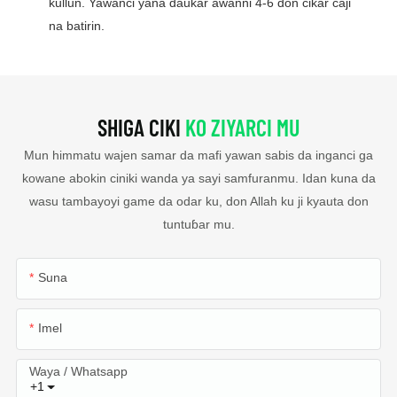
kullun. Yawanci yana ɗaukar awanni 4-6 don cikar caji
na batirin.
SHIGA CIKI
KO ZIYARCI MU
Mun himmatu wajen samar da mafi yawan sabis da inganci ga
kowane abokin ciniki wanda ya sayi samfuranmu. Idan kuna da
wasu tambayoyi game da odar ku, don Allah ku ji kyauta don
tuntuɓar mu.
Suna
Imel
Waya / Whatsapp
+1