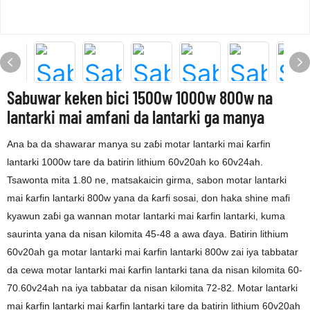
Sabuwar keken bici 1500w 1000w 800w na
lantarki mai amfani da lantarki ga manya
Ana ba da shawarar manya su zaɓi motar lantarki mai ƙarfin
lantarki 1000w tare da batirin lithium 60v20ah ko 60v24ah.
Tsawonta mita 1.80 ne, matsakaicin girma, sabon motar lantarki
mai ƙarfin lantarki 800w yana da ƙarfi sosai, don haka shine mafi
kyawun zaɓi ga wannan motar lantarki mai ƙarfin lantarki, kuma
saurinta yana da nisan kilomita 45-48 a awa ɗaya. Batirin lithium
60v20ah ga motar lantarki mai ƙarfin lantarki 800w zai iya tabbatar
da cewa motar lantarki mai ƙarfin lantarki tana da nisan kilomita 60-
70.60v24ah na iya tabbatar da nisan kilomita 72-82. Motar lantarki
mai ƙarfin lantarki mai ƙarfin lantarki tare da batirin lithium 60v20ah