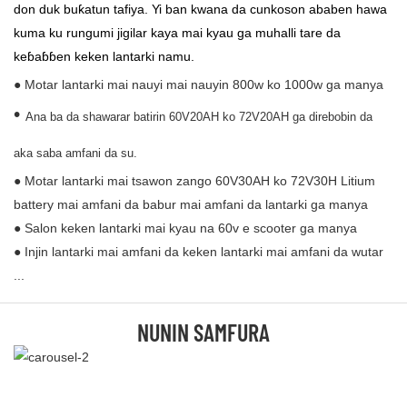
don duk buƙatun tafiya. Yi ban kwana da cunkoson ababen hawa
kuma ku rungumi jigilar kaya mai kyau ga muhalli tare da
keɓaɓɓen keken lantarki namu.
● Motar lantarki mai nauyi mai nauyin 800w ko 1000w ga manya
•
Ana ba da shawarar batirin 60V20AH ko 72V20AH ga direbobin da
aka saba amfani da su.
● Motar lantarki mai tsawon zango 60V30AH ko 72V30H Litium
battery mai amfani da babur mai amfani da lantarki ga manya
● Salon keken lantarki mai kyau na 60v e scooter ga manya
● Injin lantarki mai amfani da keken lantarki mai amfani da wutar
...
NUNIN SAMFURA