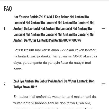
FAQ
Har Yaushe Batirin Zai Yi Aiki A Kan Babur Mai Amfani Da
Lantarki Mai Amfani Da Lantarki Mai Amfani Da Lantarki Mai
1
Amfani Da Lantarki Mai Amfani Da Lantarki Mai Amfani Da
Lantarki Mai Amfani Da Lantarki Mai Amfani Da Lantarki Mai
Amfani Da Wutar Lantarki Mai Karfin 800w 1000w?
Batirin lithium mai ƙarfin 30ah 72v akan keken lantarki
na lantarki zai iya ɗaukar har zuwa mil 50-60 akan caji
ɗaya, ya danganta da yanayin ƙasa da nauyin mai
hawa.
Za A Iya Amfani Da Babur Mai Amfani Da Wutar Lantarki Don
2
Tafiya Zuwa Aiki?
Eh, babur mai amfani da wutar lantarki mai amfani da
wutar lantarki babban zaɓi ne don tafiya zuwa aiki,