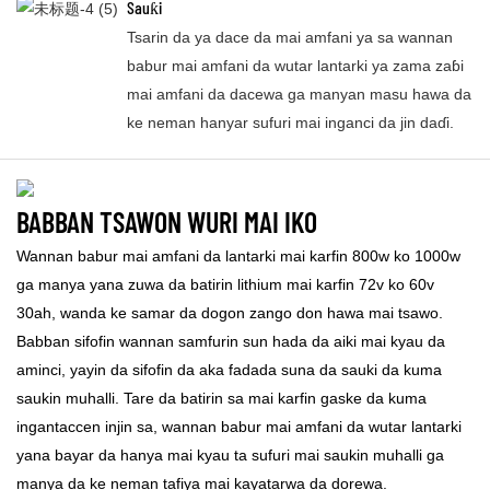
Sauƙi
Tsarin da ya dace da mai amfani ya sa wannan
babur mai amfani da wutar lantarki ya zama zaɓi
mai amfani da dacewa ga manyan masu hawa da
ke neman hanyar sufuri mai inganci da jin daɗi.
BABBAN TSAWON WURI MAI IKO
Wannan babur mai amfani da lantarki mai karfin 800w ko 1000w
ga manya yana zuwa da batirin lithium mai karfin 72v ko 60v
30ah, wanda ke samar da dogon zango don hawa mai tsawo.
Babban sifofin wannan samfurin sun hada da aiki mai kyau da
aminci, yayin da sifofin da aka fadada suna da sauki da kuma
saukin muhalli. Tare da batirin sa mai karfin gaske da kuma
ingantaccen injin sa, wannan babur mai amfani da wutar lantarki
yana bayar da hanya mai kyau ta sufuri mai saukin muhalli ga
manya da ke neman tafiya mai kayatarwa da dorewa.