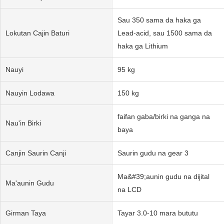
Sau 350 sama da haka ga
Lokutan Cajin Baturi
Lead-acid, sau 1500 sama da
haka ga Lithium
Nauyi
95 kg
Nauyin Lodawa
150 kg
faifan gaba/birki na ganga na
Nau'in Birki
baya
Canjin Saurin Canji
Saurin gudu na gear 3
Ma&#39;aunin gudu na dijital
Ma'aunin Gudu
na LCD
Girman Taya
Tayar 3.0-10 mara bututu