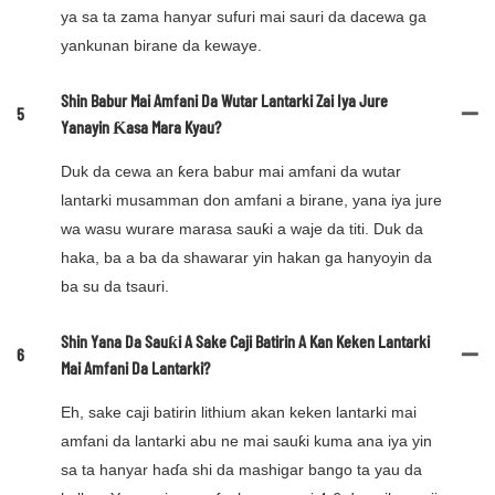
ya sa ta zama hanyar sufuri mai sauri da dacewa ga
yankunan birane da kewaye.
Shin Babur Mai Amfani Da Wutar Lantarki Zai Iya Jure
5
Yanayin Ƙasa Mara Kyau?
Duk da cewa an ƙera babur mai amfani da wutar
lantarki musamman don amfani a birane, yana iya jure
wa wasu wurare marasa sauƙi a waje da titi. Duk da
haka, ba a ba da shawarar yin hakan ga hanyoyin da
ba su da tsauri.
Shin Yana Da Sauƙi A Sake Caji Batirin A Kan Keken Lantarki
6
Mai Amfani Da Lantarki?
Eh, sake caji batirin lithium akan keken lantarki mai
amfani da lantarki abu ne mai sauƙi kuma ana iya yin
sa ta hanyar haɗa shi da mashigar bango ta yau da