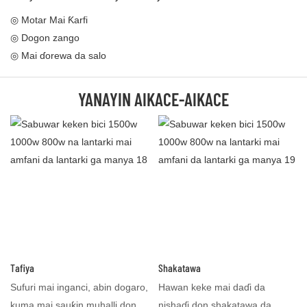
◎ Motar Mai Ƙarfi
◎ Dogon zango
◎ Mai ɗorewa da salo
YANAYIN AIKACE-AIKACE
Tafiya
Shakatawa
Sufuri mai inganci, abin dogaro,
Hawan keke mai daɗi da
kuma mai sauƙin muhalli don
nishaɗi don shakatawa da