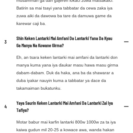
musamman ga ɗan gajeren lokaci zuwa matsakaici.
Batirin sa mai tsayi yana tabbatar da cewa zaka iya
zuwa aiki da dawowa ba tare da damuwa game da
ƙarewar caji ba.
Shin Keken Lantarki Mai Amfani Da Lantarki Yana Da Kyau
3
Ga Manya Na Kowane Girma?
Eh, an tsara keken lantarki mai amfani da lantarki don
manya kuma yana iya ɗaukar masu hawa masu girma
dabam-dabam. Duk da haka, ana ba da shawarar a
duba iyakar nauyin kuma a tabbatar ya dace da
takamaiman buƙatunku.
Yaya Saurin Keken Lantarki Mai Amfani Da Lantarki Zai Iya
4
Tafiya?
Motar babur mai karfin lantarki 800w 1000w za ta iya
kaiwa gudun mil 20-25 a kowace awa, wanda hakan