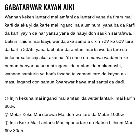
GABATARWAR KAYAN AIKI
Wannan keken lantarki mai amfani da lantarki yana da firam mai
ƙarfi da aka yi da ƙarfe mai inganci na aluminum, yana ba da ƙarfi
da ƙarfi yayin da har yanzu yana da nauyi don sauƙin sarrafawa.
Batirin lithium mai tsayi, wanda ake samu a cikin 72V ko 60V tare
da ƙarfin 30Ah, yana tabbatar da amfani mai tsawo ba tare da
buƙatar sake caji akai-akai ba. Ya dace da manya waɗanda ke
neman hanyar sufuri mai inganci da amfani da makamashi,
wannan samfurin ya haɗa fasaha ta zamani tare da kayan aiki
masu inganci don samun ƙwarewar hawa mai santsi da daɗi.
◎ Injin kekuna mai inganci mai amfani da wutar lantarki mai karfin
800w
◎ Motar Keke Mai ɗorewa Mai ɗorewa tare da Motar 1000w
◎ Injin Keke Mai Lantarki Mai Inganci tare da Batirin Lithium Mai
60v 30ah