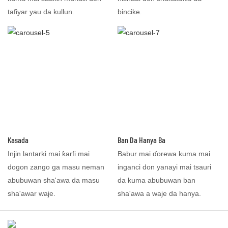
tafiyar yau da kullun.
bincike.
Kasada
Ban Da Hanya Ba
Injin lantarki mai ƙarfi mai
Babur mai ɗorewa kuma mai
dogon zango ga masu neman
inganci don yanayi mai tsauri
abubuwan sha'awa da masu
da kuma abubuwan ban
sha'awar waje.
sha'awa a waje da hanya.