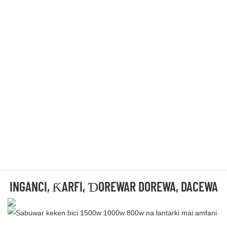
INGANCI, ƘARFI, ƊOREWAR DOREWA, DACEWA