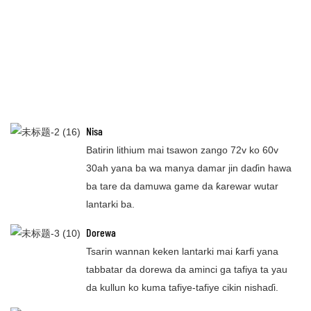
Nisa
Batirin lithium mai tsawon zango 72v ko 60v
30ah yana ba wa manya damar jin daɗin hawa
ba tare da damuwa game da ƙarewar wutar
lantarki ba.
Dorewa
Tsarin wannan keken lantarki mai ƙarfi yana
tabbatar da dorewa da aminci ga tafiya ta yau
da kullun ko kuma tafiye-tafiye cikin nishaɗi.