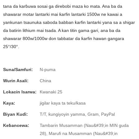
tana da karɓuwa sosai ga direbobi maza ko mata. Ana ba da
shawarar motar lantarki mai ƙarfin lantarki 1500w ne kawai a
yankunan tsaunuka saboda babban ƙarfin lantarki yana sa a shigar
da batirin lithium mai tsada. A kan titin gama gari, ana ba da
shawarar 800w/1000w don tabbatar da ƙarfin hawan gangara
25°/30°.
Suna/Samfuri:
N-puma
Wurin Asali:
China
Lokacin Isarwa:
Kwanaki 25
Kaya:
jigilar kaya ta teku/ƙasa
Biyan Kuɗi:
T/T, ƙungiyoyin yamma, Gram, PayPal
Keɓancewa:
Tambarin Musamman (Nau&#39;in MIN guda
28), Marufi na Musamman (Nau&#39;in