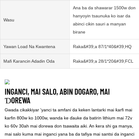
Ana ba da shawarar 1500w don
hanyoyin tsaunuka ko isar da
Wasu
abinci cikin sauri a manyan
birane
Yawan Load Na Kwantena
Raka&#39;a 87/1*40&#39;HQ
Mafi Ƙarancin Adadin Oda
Raka&#39;a 28/1*20&#39;FCL
INGANCI, MAI SALO, ABIN DOGARO, MAI
ƊOREWA
Gwada cikakkiyar 'yanci ta amfani da keken lantarki mai ƙarfi mai
ƙarfin 800w ko 1000w, wanda ke ɗauke da batirin lithium mai 72v
ko 60v 30ah mai ɗorewa don tsawaita aiki. An ƙera shi ga manya,
mai salo kuma mai inganci yana ba da tafiya mai santsi da inganci