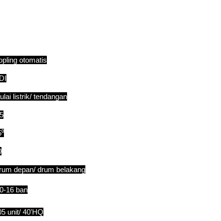
opling otomatis
DI
lai listrik/ tendangan
.5
5⁰
0
rum depan/ drum belakang
.0-16 ban
05 unit/ 40'HQ