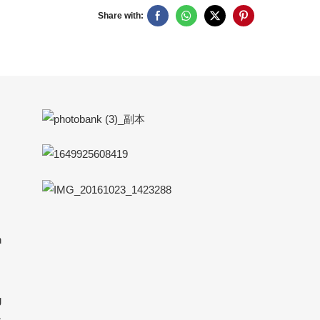
Share with:
h
g
c