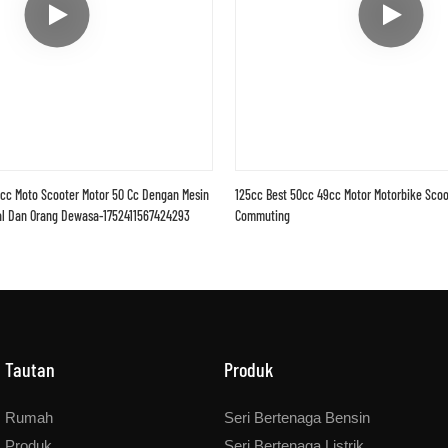
cc Moto Scooter Motor 50 Cc Dengan Mesin
125cc Best 50cc 49cc Motor Motorbike Scoo
ual Dan Orang Dewasa-1752411567424293
Commuting
Tautan
Produk
Rumah
Seri Bertenaga Bensin
Produk
Seri Bertenaga Listrik