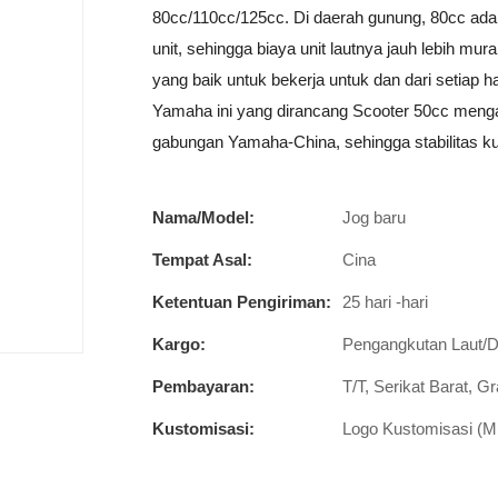
80cc/110cc/125cc. Di daerah gunung, 80cc ad
unit, sehingga biaya unit lautnya jauh lebih mu
yang baik untuk bekerja untuk dan dari setiap h
Yamaha ini yang dirancang Scooter 50cc mengad
gabungan Yamaha-China, sehingga stabilitas ku
Nama/Model:
Jog baru
Tempat Asal:
Cina
Ketentuan Pengiriman:
25 hari -hari
Kargo:
Pengangkutan Laut/D
Pembayaran:
T/T, Serikat Barat, G
Kustomisasi:
Logo Kustomisasi (Mi