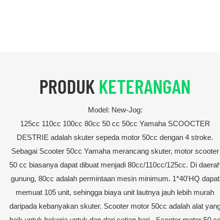
PRODUK
KETERANGAN
Model: New-Jog:
125cc 110cc 100cc 80cc 50 cc 50cc Yamaha SCOOCTER
DESTRIE adalah skuter sepeda motor 50cc dengan 4 stroke.
Sebagai Scooter 50cc Yamaha merancang skuter, motor scooter
50 cc biasanya dapat dibuat menjadi 80cc/110cc/125cc. Di daera
gunung, 80cc adalah permintaan mesin minimum. 1*40'HQ dapat
memuat 105 unit, sehingga biaya unit lautnya jauh lebih murah
daripada kebanyakan skuter. Scooter motor 50cc adalah alat yan
baik untuk bekerja untuk dan dari setiap hari., Scooter motor 50 c