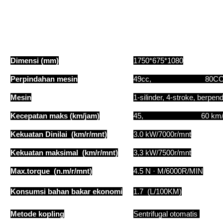
Dimensi (mm)
1750*675*1080
Perpindahan mesin
49cc, 80C
Mesin
1-silinder, 4-stroke, berpen
Kecepatan maks (km/jam)
45, 60 km/j
Kekuatan Dinilai (km/r/mnt)
3.0 kW/7000r/mnt
Kekuatan maksimal (km/r/mnt)
3,3 kW/7500r/mnt
Max.torque (n.m/r/mnt)
4.5 N · M/6000R/MIN
Konsumsi bahan bakar ekonomi
1.7 (L/100KM)
Metode kopling
Sentrifugal otomatis