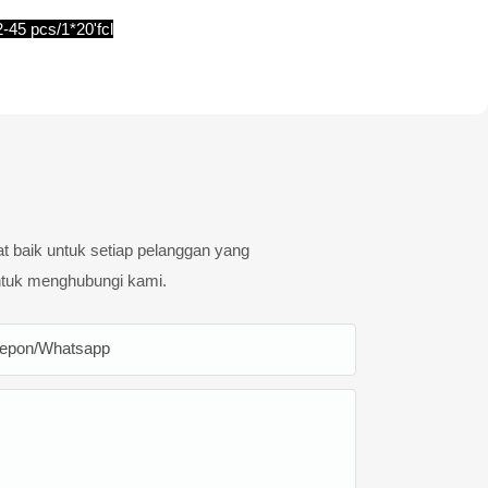
-45 pcs/1*20'fcl
t baik untuk setiap pelanggan yang
ntuk menghubungi kami.
lepon/whatsapp