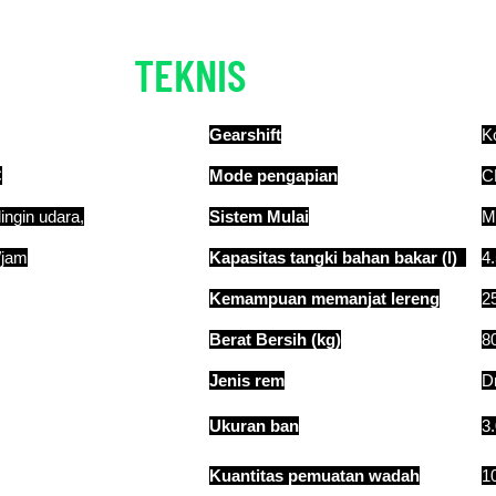
TEKNIS
DETAIL
Gearshift
K
C
Mode pengapian
C
dingin udara,
Sistem Mulai
Mu
am
Kapasitas tangki bahan bakar (l)
4
Kemampuan memanjat lereng
2
Berat Bersih (kg)
8
Jenis rem
D
Ukuran ban
3
Kuantitas pemuatan wadah
1