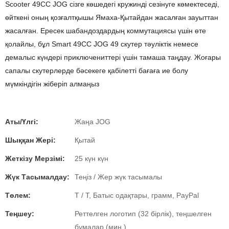
Scooter 49CC JOG сізге көшедегі кружинді сезінуге көмектеседі,
өйткені оның қозғалтқышы Ямаха-Қытайдан жасалған зауыттан
жасалған. Ересек шабандоздардың коммутациясы үшін өте
қолайлы, бұл Smart 49CC JOG 49 скутер тәуліктік немесе
демалыс күндері приключениттері үшін тамаша таңдау. Жоғары
сапалы скутерлерде бәсекеге қабілетті бағаға ие болу
мүмкіндігін жіберіп алмаңыз
Аты/Үлгі:
Жаңа JOG
Шыққан Жері:
Қытай
Жеткізу Мерзімі:
25 күн күн
Жүк Тасымалдау:
Теңіз / Жер жүк тасымалы
Төлем:
T / T, Батыс одақтары, грамм, PayPal
Теңшеу:
Реттелген логотип (32 бірлік), теңшелген
бумалар (мин.)