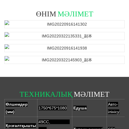
ӨНІМ
МӘЛІМЕТ
ТЕХНИКАЛЫҚ
МӘЛІМЕТ
Өлшемдер
Авто-
1750*675*1080
Едуша
(мм)
ілінісу
49CC,
Қозғалтқышты