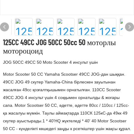
125CC 49CC JOG 50CC 50cc 50 моторлы
мотороцоид
JOG 50CC 49CC 50 Moto Scooter 4 инсульт үшін
Motor Scooter 50 CC Yamaha Scootser 49CC JOG-дан шыққан.
49CC JOG 49 скутер Yamaha-China бірлескен зауытынан
жасалған 49cc қозғалтқышымен орнатылған. 110CC Scooter
49CC JOG 4 инсульт үшін 4 соққымен орнатылды & жоғары
сапа. Motor Scootser 50 CC, әдетте, әдетте 80cc / 110cc / 125cc-
қа жасалуы мүмкін. Таулы аймақтарда 110СК 125кС-да 49кк 49
скутер ауыстырады.1 * 40'HQ жүктеледі * 40' 40 Motor Scootser
50 CC - күнделікті көшедегі заңды к рсеткіштер үшін жақсы құрал.