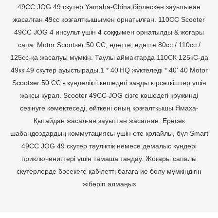
49CC JOG 49 скутер Yamaha-China бірлескен зауытынан
жасалған 49cc қозғалтқышымен орнатылған. 110CC Scooter
49CC JOG 4 инсульт үшін 4 соққымен орнатылды & жоғары
сапа. Motor Scootser 50 CC, әдетте, әдетте 80cc / 110cc /
125cc-қа жасалуы мүмкін. Таулы аймақтарда 110СК 125кС-да
49кк 49 скутер ауыстырады.1 * 40'HQ жүктеледі * 40' 40 Motor
Scootser 50 CC - күнделікті көшедегі заңды к рсеткіштер үшін
жақсы құрал. Scooter 49CC JOG сізге көшедегі кружинді
сезінуге көмектеседі, өйткені оның қозғалтқышы Ямаха-
Қытайдан жасалған зауыттан жасалған. Ересек
шабандоздардың коммутациясы үшін өте қолайлы, бұл Smart
49CC JOG 49 скутер тәуліктік немесе демалыс күндері
приключениттері үшін тамаша таңдау. Жоғары сапалы
скутерлерде бәсекеге қабілетті бағаға ие болу мүмкіндігін
жіберіп алмаңыз