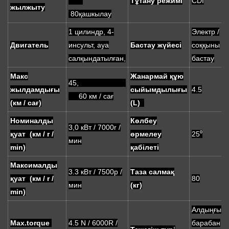
Тұтану режимі
CDI
жылжыту
80қашкылау
1 цилиндр, 4-
Электр /
Двигатель
инсульт, ауа
Бастау жүйесі
соққыны
салқындатылған,
бастау
Макс
Жанармай құю
45,
жылдамдығы
сыйымдылығы
4.5
60 км / сағ
(км / сағ)
(L)
Номиналды
Көлбеу
3,0 кВт / 7000r /
қуат (км / r /
өрмелеу
25⁰
мин
min)
қабілеті
Максималды
3.3 кВт / 7500р /
Таза салмақ
қуат (км / r /
80
мин
(кг)
min)
Алдыңғы
Max.torque
4.5 N / 6000R /
барабан