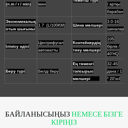
Тежегіш түрі
(n.m / r / min)
мин
/ артқы
барабан
Экономикалық
3.0-16
1.7 (L/100KM)
Шина мөлшері
отын шығыны
шиналар
105
Центрифугал
Контейнердің
Ілінісу әдісі
бірлік /
автоматты
тиеу мөлшері
40'HQ
Ең төменгі
32-45
Беру түрі
Белді беру
тапсырыс
дана / 1
мөлшері
* 20'scl
БАЙЛАНЫСЫҢЫЗ
НЕМЕСЕ БІЗГЕ
КІРІҢІЗ