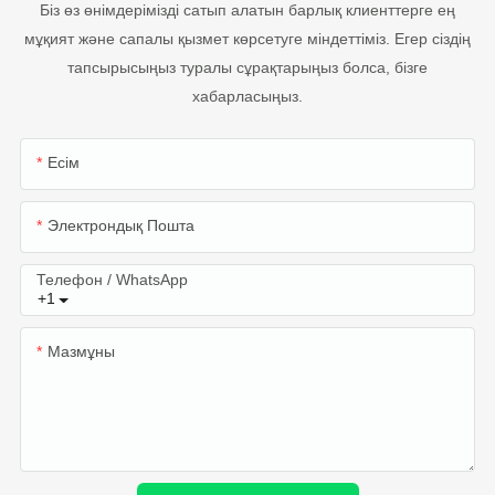
Біз өз өнімдерімізді сатып алатын барлық клиенттерге ең
мұқият және сапалы қызмет көрсетуге міндеттіміз. Егер сіздің
тапсырысыңыз туралы сұрақтарыңыз болса, бізге
хабарласыңыз.
Есім
Электрондық Пошта
Телефон / WhatsApp
+1
Мазмұны