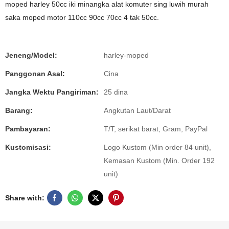
moped harley 50cc iki minangka alat komuter sing luwih murah
saka moped motor 110cc 90cc 70cc 4 tak 50cc.
Jeneng/Model:
harley-moped
Panggonan Asal:
Cina
Jangka Wektu Pangiriman:
25 dina
Barang:
Angkutan Laut/Darat
Pambayaran:
T/T, serikat barat, Gram, PayPal
Kustomisasi:
Logo Kustom (Min order 84 unit),
Kemasan Kustom (Min. Order 192
unit)
Share with: