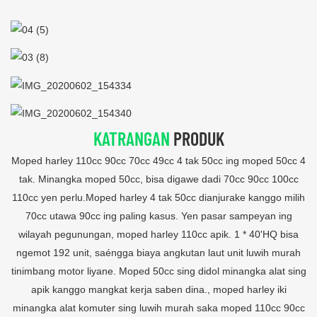
KATRANGAN
PRODUK
Moped harley 110cc 90cc 70cc 49cc 4 tak 50cc ing moped 50cc 4
tak. Minangka moped 50cc, bisa digawe dadi 70cc 90cc 100cc
110cc yen perlu.Moped harley 4 tak 50cc dianjurake kanggo milih
70cc utawa 90cc ing paling kasus. Yen pasar sampeyan ing
wilayah pegunungan, moped harley 110cc apik. 1 * 40'HQ bisa
ngemot 192 unit, saéngga biaya angkutan laut unit luwih murah
tinimbang motor liyane. Moped 50cc sing didol minangka alat sing
apik kanggo mangkat kerja saben dina., moped harley iki
minangka alat komuter sing luwih murah saka moped 110cc 90cc