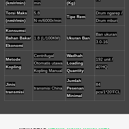
(km/r/min)
min
(Kg)
Torsi Maks
5,8
Drum ngarep /
Tipe Rem
(nm/r/min)
N·m/6000r/min
Drum mburi
Konsumsi
Ban ukuran
Bahan Bakar
1.8 (L/100KM)
Ukuran Ban
3.0-16
Ekonomi
Centrifugal
Wadhah
Metode
192 unit /
Otomatis utawa
Loading
Kopling
40'HQ
Kopling Manual
Quantity
Jumlah
Jinis
84
transmisi China
Pesenan
transmisi
pcs/1*20'FCL
Minimal