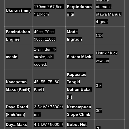
170cm * 67,5cm
Perpindahan
otomatis
Ukuran (mm)
* 104cm
gigi
utawa Manual
4-gear
Pamindahan
49cc, 70cc,
Mode
CDI
Engine
90cc, 110cc
Ingition
1-silinder, 4-
Listrik / Kick
mesin
stroke, air-
Sistem Miwiti
wiwitan
cooled,
Kapasitas
Kacepetan
45, 55, 75, 80
Tangki
3.5
Maks (Km/H)
Km/H
Bahan Bakar
(L)
Daya Rated
3.5k W / 7500r /
Kemampuan
30⁰
(km/r/min)
min
Slope Climb
Daya Maks
4,1 kW / 8000r /
Bobot Net
70