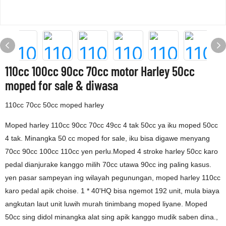
110cc 100cc 90cc 70cc motor Harley 50cc
moped for sale & diwasa
110cc 70cc 50cc moped harley
Moped harley 110cc 90cc 70cc 49cc 4 tak 50cc ya iku moped 50cc
4 tak. Minangka 50 cc moped for sale, iku bisa digawe menyang
70cc 90cc 100cc 110cc yen perlu.Moped 4 stroke harley 50cc karo
pedal dianjurake kanggo milih 70cc utawa 90cc ing paling kasus.
yen pasar sampeyan ing wilayah pegunungan, moped harley 110cc
karo pedal apik choise. 1 * 40'HQ bisa ngemot 192 unit, mula biaya
angkutan laut unit luwih murah tinimbang moped liyane. Moped
50cc sing didol minangka alat sing apik kanggo mudik saben dina.,