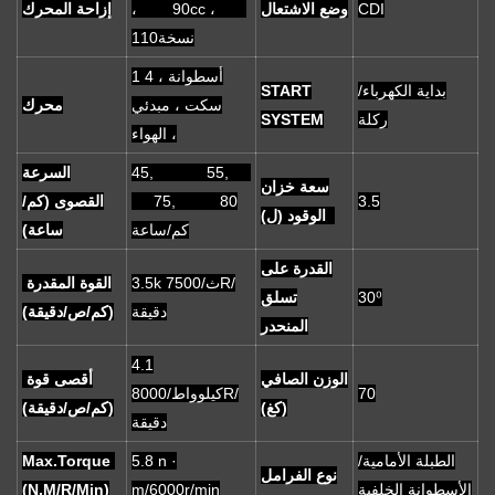
CDI
وضع الاشتعال
، 90cc ،
إزاحة المحرك
نسخة110
1 أسطوانة ، 4
بداية الكهرباء/
START
سكت ، مبدئي
محرك
ركلة
SYSTEM
الهواء ،
45, 55,
السرعة
سعة خزان
3.5
75, 80
القصوى (كم/
الوقود (ل)
كم/ساعة
ساعة)
القدرة على
3.5k ث/7500R/
القوة المقدرة
30⁰
تسلق
دقيقة
(كم/ص/دقيقة)
المنحدر
4.1
الوزن الصافي
أقصى قوة
70
كيلوواط/8000R/
(كغ)
(كم/ص/دقيقة)
دقيقة
الطبلة الأمامية/
5.8 n ·
Max.Torque
نوع الفرامل
الأسطوانة الخلفية
m/6000r/min
(N.M/R/Min)