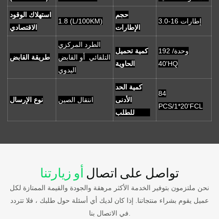
حجم
استهلاك الوقود
3.0-16 إطارات
1.8 (L/100KM)
الإطارات
الاقتصادي
الطرد المركزي
192 وحدة/
كمية تحميل
التلقائي أو القابض
طريقة القابض
40'HQ
الحاوية
اليدوي
كمية الحد
84
الأدنى
انتقال الصين
نوع الإرسال
PCS/1*20'FCL
للطلب
تواصل على اتصال
أو زيارتنا
نحن ملتزمون بتوفير الخدمة الأكثر مرهقة والجودة والقيمة الممتازة لكل
عميل يقوم بشراء منتجاتنا. إذا كان لديك أي أسئلة حول طلبك ، فلا تتردد
في الاتصال بنا.