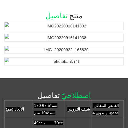
منتج
تفاصيل
اِصطِلاحِيّ
تفاصيل
القابض التلقائي
170 سم*67.5
شيف التروس
الأبعاد (مم)
أو يدوي 4-gear
سم*104 سم
49cc ، 70cc