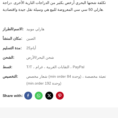
تكلفة شحنها البحري أرخص بكثير من الدراجات النارية الأخرى. دراجة
هارلي 50 سي سي المعروضة للبيع هي وسيلة نقل جيدة واقتصادية.
هارلي موبيد
الاسم/الطراز:
الصين
مكان المنشأ:
أيام25
مدة التسليم:
شحن البحر/الأرض
الشحن:
T/T ، النقابات الغربية ، غرام ، PayPal
قسط:
شعار مخصص (min order 84 وحدة) ، تعبئة مخصصة
التخصيص:
(min.order 192 وحدة)
Share with: