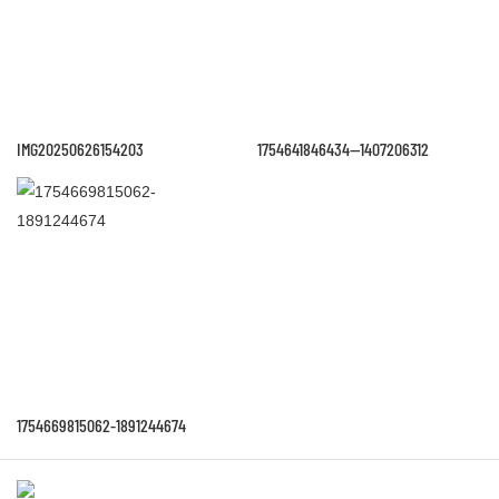
IMG20250626154203
1754641846434--1407206312
1754669815062-1891244674