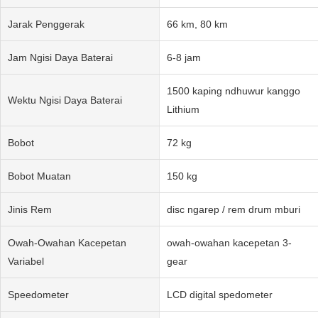
Jarak Penggerak
66 km, 80 km
Jam Ngisi Daya Baterai
6-8 jam
1500 kaping ndhuwur kanggo
Wektu Ngisi Daya Baterai
Lithium
Bobot
72 kg
Bobot Muatan
150 kg
Jinis Rem
disc ngarep / rem drum mburi
Owah-Owahan Kacepetan
owah-owahan kacepetan 3-
Variabel
gear
Speedometer
LCD digital spedometer