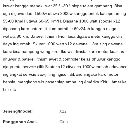
kuwat kanggo menek liwat 25 ° -30 ° slope tajem gampang. Bisa
uga digawe dadi 1500w utawa 2000w kanggo entuk kacepetan ing
55-60 Km/H utawa 60-65 Km/H. Biasane 1000 watt scooter x12
dipasang karo baterei lithium poratble 60v24ah kanggo njaga
watara 80 km. Baterei lithium li-ion bisa digawa metu kanggo diisi
daya ing omah. Skuter 1000 watt x12 dawane 1,8m sing dawane
kursi bisa nampung wong loro. Iku wis diinstal karo motor kualitas
dhuwur & baterei lithium awet & controller kelas dhuwur kanggo
njaga rate servcie cilik.Skuter x12 citycoco 1000w tansah adavance
ing tingkat servcie sawijining ngisor, dibandhingake karo motor
bensin, mangkono wis pasar siap amba ing Amérika Kidul, Amérika
Lor etc.
Jeneng/Model:
X12
Panggonan Asal:
Cina