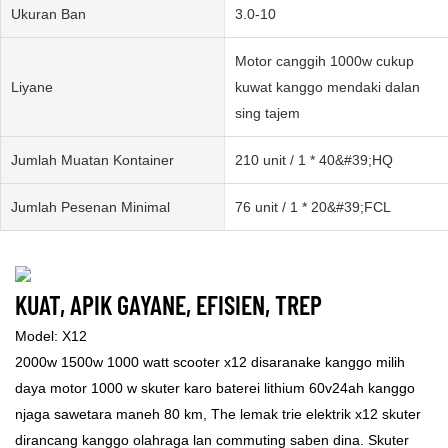
Ukuran Ban
3.0-10
Motor canggih 1000w cukup
Liyane
kuwat kanggo mendaki dalan
sing tajem
Jumlah Muatan Kontainer
210 unit / 1 * 40&#39;HQ
Jumlah Pesenan Minimal
76 unit / 1 * 20&#39;FCL
KUAT, APIK GAYANE, EFISIEN, TREP
Model: X12
2000w 1500w 1000 watt scooter x12 disaranake kanggo milih
daya motor 1000 w skuter karo baterei lithium 60v24ah kanggo
njaga sawetara maneh 80 km, The lemak trie elektrik x12 skuter
dirancang kanggo olahraga lan commuting saben dina. Skuter