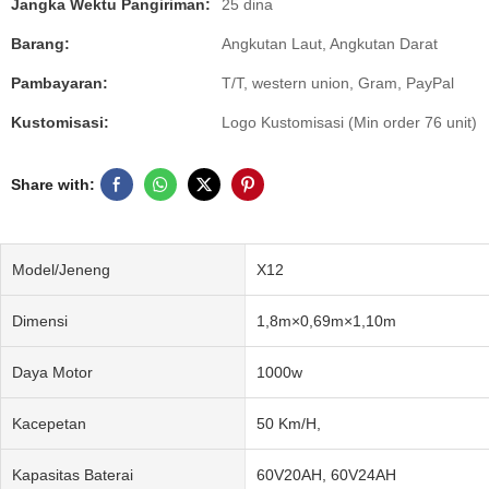
Jangka Wektu Pangiriman:
25 dina
Barang:
Angkutan Laut, Angkutan Darat
Pambayaran:
T/T, western union, Gram, PayPal
Kustomisasi:
Logo Kustomisasi (Min order 76 unit)
Share with:
Model/Jeneng
X12
Dimensi
1,8m×0,69m×1,10m
Daya Motor
1000w
Kacepetan
50 Km/H,
Kapasitas Baterai
60V20AH, 60V24AH