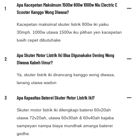
Apa Kacepetan Maksimum 1500w 800w 1000w Niu Electric E
1
Scooter Kanggo Wong Diwasa?
Kacepetan maksimal skuter listrik 800w iki yaiku
30mph. 1000w utawa 1500w iku pilihan yen kacepetan
luwih cepet dibutuhake
Apa Skuter Motor Listrik Iki Bisa Digunakake Dening Wong
2
Diwasa Kabeh Umur?
Ya, skuter listrik iki dirancang kanggo wong diwasa,
lanang utawa wadon
3
Apa Kapasitas Baterei Skuter Motor Listrik Iki?
Skuter motor listrik iki dilengkapi baterei 60v20ah
utawa 72v20ah, utawa 60v30ah & 60v40ah kajaba
sampeyan nampa biaya mundhak amarga baterei
gedhe.