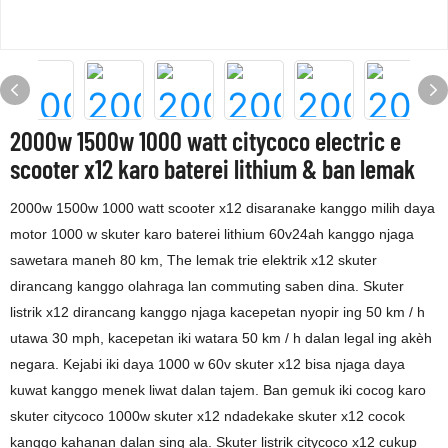
2000w 1500w 1000 watt citycoco electric e
scooter x12 karo baterei lithium & ban lemak
2000w 1500w 1000 watt scooter x12 disaranake kanggo milih daya
motor 1000 w skuter karo baterei lithium 60v24ah kanggo njaga
sawetara maneh 80 km, The lemak trie elektrik x12 skuter
dirancang kanggo olahraga lan commuting saben dina. Skuter
listrik x12 dirancang kanggo njaga kacepetan nyopir ing 50 km / h
utawa 30 mph, kacepetan iki watara 50 km / h dalan legal ing akèh
negara. Kejabi iki daya 1000 w 60v skuter x12 bisa njaga daya
kuwat kanggo menek liwat dalan tajem. Ban gemuk iki cocog karo
skuter citycoco 1000w skuter x12 ndadekake skuter x12 cocok
kanggo kahanan dalan sing ala. Skuter listrik citycoco x12 cukup