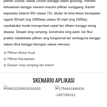
pilihan 1000w, utawa 1500w (kanggo dalan gunung), menehi
keluwesan kanggo macem-macem pilihan nunggang. Kanthi
kapasitas baterei 60v utawa 72v, skuter iki bisa tekan kecepatan
nganti 30mph (ing 1000ww) utawa 35 mph (ing 1500w),
nyediakake mode transportasi cepet lan efisien kanggo wong
diwasa. Desain sing ramping, konstruksi sing awet, lan fitur
praktis ndadekake pilihan sing fungsional lan serbaguna kanggo
saben dina kanggo lelungan utawa rekreasi.
◎ Pilihan Motor Kuat
◎ Pilihan Kacepetan
◎ Desain sing ramping lan kokoh
SKENARIO APLIKASI