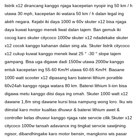
listrik x12 dirancang kanggo njaga kacepetan nyopir ing 50 km / h
utawa 30 mph, kacepetan iki watara 50 km / h dalan legal ing
akèh negara. Kejabi iki daya 1000 w 60v skuter x12 bisa njaga
daya kuwat kanggo menek liwat dalan tajem. Ban gemuk iki
cocog karo skuter citycoco 1000w skuter x12 ndadekake skuter
x12 cocok kanggo kahanan dalan sing ala. Skuter listrik citycoco
x12 cukup kuwat kanggo menek liwat 25 ° -30 ° slope tajem
gampang. Bisa uga digawe dadi 1500w utawa 2000w kanggo
entuk kacepetan ing 55-60 Km/H utawa 60-65 Km/H. Biasane
1000 watt scooter x12 dipasang karo baterei lithium poratble
60v24ah kanggo njaga watara 80 km. Baterei lithium li-ion bisa
digawa metu kanggo diisi daya ing omah. Skuter 1000 watt x12
dawane 1,8m sing dawane kursi bisa nampung wong loro. Iku wis
diinstal karo motor kualitas dhuwur & baterei lithium awet &
controller kelas dhuwur kanggo njaga rate servcie cilik.Skuter x12
citycoco 1000w tansah adavance ing tingkat servcie sawijining
ngisor, dibandhingake karo motor bensin, mangkono wis pasar