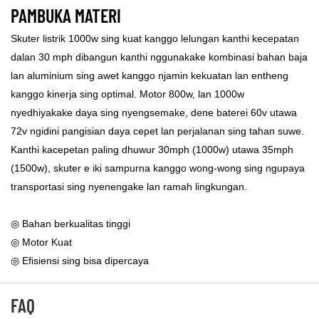
PAMBUKA MATERI
Skuter listrik 1000w sing kuat kanggo lelungan kanthi kecepatan
dalan 30 mph dibangun kanthi nggunakake kombinasi bahan baja
lan aluminium sing awet kanggo njamin kekuatan lan entheng
kanggo kinerja sing optimal. Motor 800w, lan 1000w
nyedhiyakake daya sing nyengsemake, dene baterei 60v utawa
72v ngidini pangisian daya cepet lan perjalanan sing tahan suwe.
Kanthi kacepetan paling dhuwur 30mph (1000w) utawa 35mph
(1500w), skuter e iki sampurna kanggo wong-wong sing ngupaya
transportasi sing nyenengake lan ramah lingkungan.
◎ Bahan berkualitas tinggi
◎ Motor Kuat
◎ Efisiensi sing bisa dipercaya
FAQ