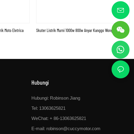
ik Moto Eletrica
Skuter Listrik Murni 1000w 800w Anyar Kanggo Wong Diwasa
Hubungi
Hubungi: Robinson Jiang
Tel: 13063625821
WeChat: + 86-13063625821
E-mail:
robinson@cuccymotor.com