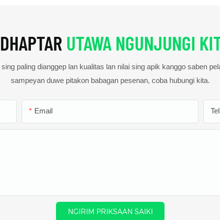
DHAPTAR
UTAWA NGUNJUNGI KI
ing paling dianggep lan kualitas lan nilai sing apik kanggo saben pe
sampeyan duwe pitakon babagan pesenan, coba hubungi kita.
Email
Te
NGIRIM PRIKSAAN SAIKI