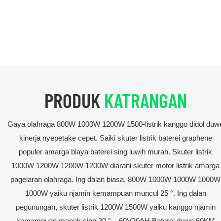
PRODUK
KATRANGAN
Gaya olahraga 800W 1000W 1200W 1500-listrik kanggo didol duw
kinerja nyepetake cepet. Saiki skuter listrik baterei graphene
populer amarga biaya baterei sing luwih murah. Skuter listrik
1000W 1200W 1200W 1200W diarani skuter motor listrik amarga
pagelaran olahraga. Ing dalan biasa, 800W 1000W 1000W 1000W
1000W yaiku njamin kemampuan muncul 25 °. Ing dalan
pegunungan, skuter listrik 1200W 1500W yaiku kanggo njamin
kemampuan menek sing 30 °. . 60V20AH Baterei duwe 60KM