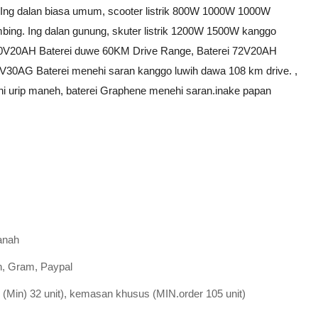
a. Ing dalan biasa umum, scooter listrik 800W 1000W 1000W
ing. Ing dalan gunung, skuter listrik 1200W 1500W kanggo
 60V20AH Baterei duwe 60KM Drive Range, Baterei 72V20AH
30AG Baterei menehi saran kanggo luwih dawa 108 km drive. ,
hi urip maneh, baterei Graphene menehi saran.inake papan
anah
rn, Gram, Paypal
 (Min) 32 unit), kemasan khusus (MIN.order 105 unit)