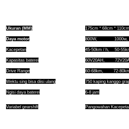
Ukuran (MM)
175cm * 68cm * 110c
Daya motor
800W, 1000w
Kacepetan
45-50km / h, 50-55
Kapasitas baterei
60V20AH, 72V2
Drive Range
60-68km, 72-80
Wektu sing bisa diisi ulang
750 kaping kanggo grap
Ngisi daya baterei
6-8 jam
Variabel gearshift
Pangowahan Kacepeta