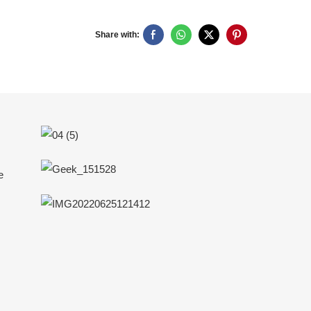
Share with:
e