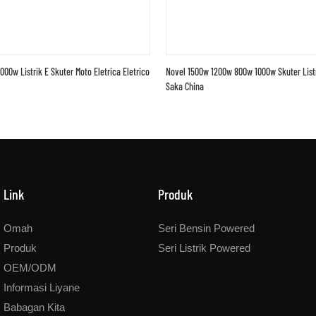
00w Listrik E Skuter Moto Eletrica Eletrico
Novel 1500w 1200w 800w 1000w Skuter Listr
Saka China
Link
Produk
Omah
Seri Bensin Powered
Produk
Seri Listrik Powered
OEM/ODM
Informasi Liyane
Babagan Kita