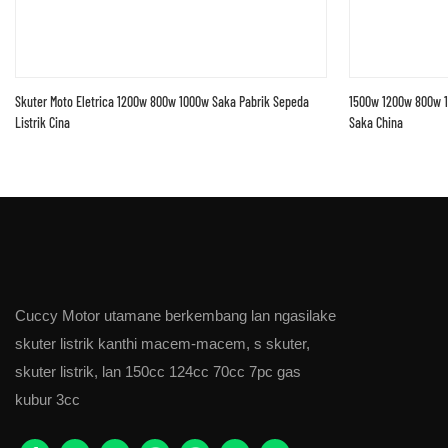
Skuter Moto Eletrica 1200w 800w 1000w Saka Pabrik Sepeda
1500w 1200w 800w 10
Listrik Cina
Saka China
Cuccy Motor utamane berkembang lan ngasilake
skuter listrik kanthi macem-macem, s skuter,
skuter listrik, lan 150cc 124cc 70cc 7pc gas
kubur 3cc