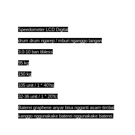
Speedometer LCD Digital
drum drum ngarep / mburi nganggo tangan
3.0-10 ban tibless
95 kg
150 kg
105 unit / 1 * 40'hq
32-36 unit / 1 * 20'fcl
Baterei graphene anyar bisa ngganti asam-timbal
kanggo nggunakake baterei nggunakake baterei.