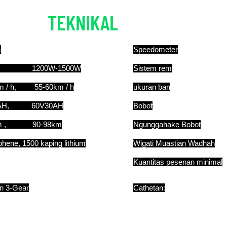
TEKNIKAL
RINCIAN
m
Speedometer
, 1200W-1500W
Sistem rem
km / h, 55-60km / h
ukuran ban
0AH, 60V30AH
Bobot
km , 90-98km
Ngunggahake Bobot
hene, 1500 kaping lithium
Wigati Muastian Wadhah
Kuantitas pesenan minimal
n 3-Gear
Cathetan: