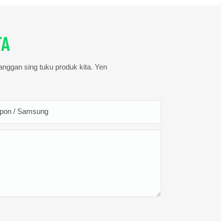
TA
langgan sing tuku produk kita. Yen
lpon / Samsung