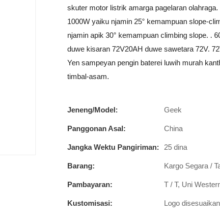
skuter motor listrik amarga pagelaran olahrag
1000W yaiku njamin 25° kemampuan slope-climb
njamin apik 30° kemampuan climbing slope. .
duwe kisaran 72V20AH duwe sawetara 72V. 72V
Yen sampeyan pengin baterei luwih murah kant
timbal-asam.
Jeneng/Model:
Geek
Panggonan Asal:
China
Jangka Wektu Pangiriman:
25 dina
Barang:
Kargo Segara / T
Pambayaran:
T / T, Uni Weste
Kustomisasi:
Logo disesuaikan