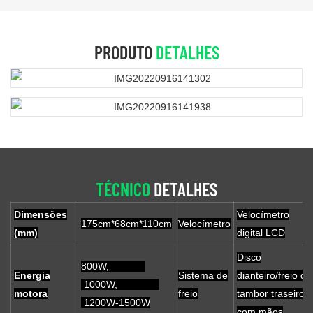
PRODUTO
DETALHES
TÉCNICO
DETALHES
Dimensões
Velocímetro
175cm*68cm*110cm
Velocímetro
(mm)
digital LCD
Disco
800W,
Energia
Sistema de
dianteiro/freio de
1000W,
motora
freio
tambor traseiro
1200W-1500W
com mãos