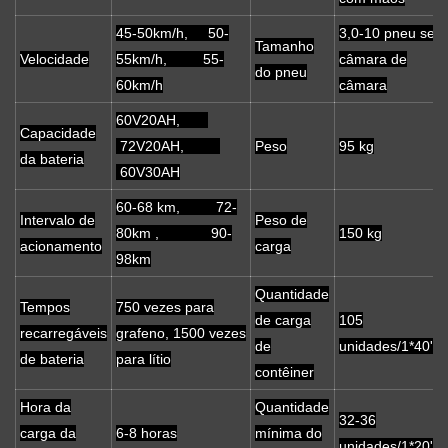
45-50km/h, 50-
3,0-10 pneu sem
Tamanho
Velocidade
55km/h, 55-
câmara de
do pneu
60km/h
câmara
60V20AH,
Capacidade
72V20AH,
Peso
95 kg
da bateria
60V30AH
60-68 km, 72-
Intervalo de
Peso de
80km , 90-
150 kg
acionamento
carga
98km
Quantidade
Tempos
750 vezes para
de carga
105
recarregáveis
grafeno, 1500 vezes
de
unidades/1*40'H
​​de bateria
para lítio
contêiner
Hora da
Quantidade
32-36
carga da
6-8 horas
mínima do
unidades/1*20'fcl