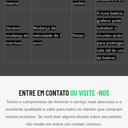
bateria
pedido
A nova bateria d
grafeno pode
Variável
Mudança de
substituir o
mudança de
velocidade de 3
Notas:
chumbo-ácido
marchas
anos
para prolongar a
vida útil do uso
da bateria.
ENTRE EM CONTATO
OU VISITE -NOS
Temos o compromisso de fornecer o serviço mais atencioso e a
excelente qualidade e valor para todos os clientes que compram
nossos produtos. Se você tiver alguma dúvida sobre seu pedido,
não hesite em entrar em contato conosco.