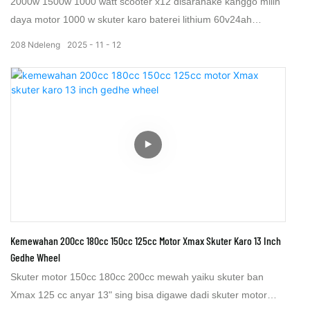
2000w 1500w 1000 watt scooter x12 disaranake kanggo milih
daya motor 1000 w skuter karo baterei lithium 60v24ah
kanggo njaga sawetara maneh 80 km, The lemak trie elektrik
208
Ndeleng
2025
11
12
x12 skuter dirancang kanggo olahraga lan commuting saben
dina. Skuter listrik x12 dirancang kanggo njaga kacepetan
nyopir ing 50 km / h utawa 30 mph, kacepetan iki watara 50
km / h dalan legal ing akèh negara.
Kemewahan 200cc 180cc 150cc 125cc Motor Xmax Skuter Karo 13 Inch
Gedhe Wheel
Skuter motor 150cc 180cc 200cc mewah yaiku skuter ban
Xmax 125 cc anyar 13" sing bisa digawe dadi skuter motor