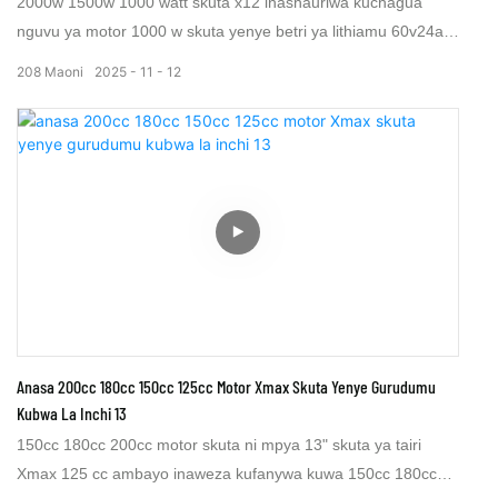
2000w 1500w 1000 watt skuta x12 inashauriwa kuchagua
nguvu ya motor 1000 w skuta yenye betri ya lithiamu 60v24ah
ili kuweka umbali mrefu wa kilomita 80, pikipiki ya fatty trie
208
Maoni
2025
11
12
electric x12 imeundwa kwa ajili ya michezo na kusafiri kila siku.
Scooter ya umeme x12 imeundwa ili kuweka kasi ya
kuendesha gari kwa kilomita 50 / h au 30 kwa saa, kasi hii
karibu 50 km / h ni halali mitaani katika nchi nyi
Anasa 200cc 180cc 150cc 125cc Motor Xmax Skuta Yenye Gurudumu
Kubwa La Inchi 13
150cc 180cc 200cc motor skuta ni mpya 13" skuta ya tairi
Xmax 125 cc ambayo inaweza kufanywa kuwa 150cc 180cc