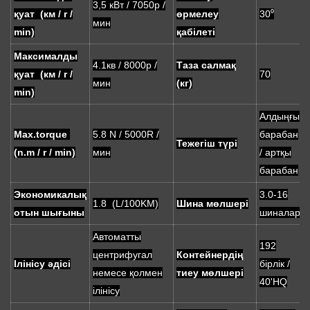
3,5 кВт / 7050р /
қуат (км / r /
өрмелеу
30⁰
мин
min)
қабілеті
Максималды
4.1кв / 8000р /
Таза салмақ
қуат (км / r /
70
мин
(кг)
min)
Алдыңғы
Max.torque
5.8 N / 5000R /
барабан
Тежегіш түрі
(n.m / r / min)
мин
/ артқы
барабан
Экономикалық
3.0-16
1.8 (L/100KM)
Шина мөлшері
отын шығыны
шиналар
Автоматты
192
центрифугал
Контейнердің
Ілінісу әдісі
бірлік /
немесе қолмен
тиеу мөлшері
40'HQ
ілінісу