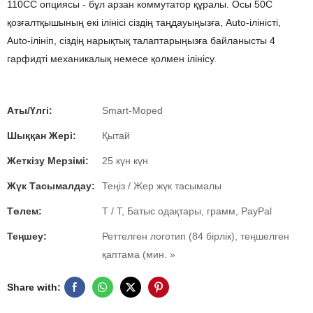
110CC опциясы - бұл арзан коммутатор құралы. Осы 50С
қозғалтқышының екі ілінісі сіздің таңдауыңызға, Auto-іліністі,
Auto-ілініп, сіздің нарықтық талаптарыңызға байланысты 4
гарфидті механикалық немесе қолмен ілінісу.
Аты/Үлгі:
Smart-Moped
Шыққан Жері:
Қытай
Жеткізу Мерзімі:
25 күн күн
Жүк Тасымалдау:
Теңіз / Жер жүк тасымалы
Төлем:
T / T, Батыс одақтары, грамм, PayPal
Теңшеу:
Реттелген логотип (84 бірлік), теңшелген
қаптама (мин. »
Share with: