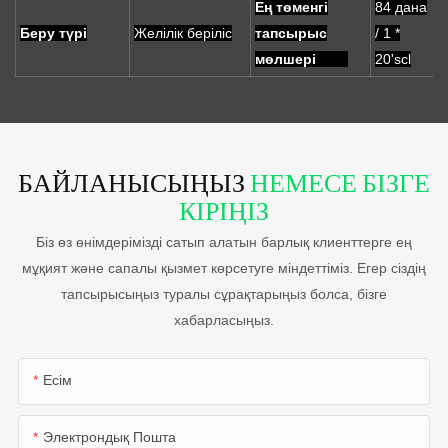
Ең төменгі
84 дана
Беру түрі
Желілік беріліс
тапсырыс
/ 1 *
мөлшері
20'scl
БАЙЛАНЫСЫҢЫЗ
НЕМЕСЕ БІЗГЕ
КІРІҢІЗ
Біз өз өнімдерімізді сатып алатын барлық клиенттерге ең
мұқият және сапалы қызмет көрсетуге міндеттіміз. Егер сіздің
тапсырысыңыз туралы сұрақтарыңыз болса, бізге
хабарласыңыз.
Есім
Электрондық Пошта