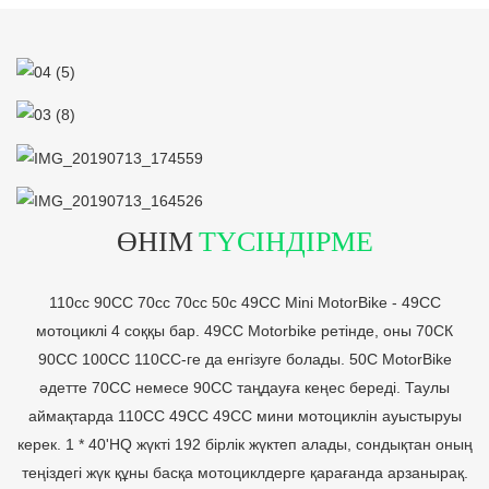
ӨНІМ
ТҮСІНДІРМЕ
110cc 90CC 70cc 70cc 50c 49CC Mini MotorBike - 49CC
мотоциклі 4 соққы бар. 49CC Motorbike ретінде, оны 70СК
90CC 100CC 110CC-ге да енгізуге болады. 50C MotorBike
әдетте 70CC немесе 90CC таңдауға кеңес береді. Таулы
аймақтарда 110CC 49CC 49CC мини мотоциклін ауыстыруы
керек. 1 * 40'HQ жүкті 192 бірлік жүктеп алады, сондықтан оның
теңіздегі жүк құны басқа мотоциклдерге қарағанда арзанырақ.