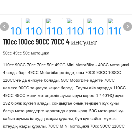
110cc 100cc 90CC 70CC 4 инсульт
50cc 49cc 50c мотоцикл
110cc 90CC 70cc 70cc 50c 49CC Mini MotorBike - 49CC мотоциклі
4 соққы бар. 49CC Motorbike ретінде, оны 70СК 90CC 100CC
110CC-ге да енгізуге болады. 50C MotorBike әдетте 70CC
немесе 90CC таңдауға кеңес береді. Таулы аймақтарда 110CC
49CC 49CC мини мотоциклін ауыстыруы керек. 1 * 40'HQ жүкті
192 бірлік жүктеп алады, сондықтан оның теңіздегі жүк құны
басқа мотоциклдерге қарағанда арзанырақ. 50С мотоциклі күн
сайын жұмыс істеудің жақсы құралы, бұл күн сайын жұмыс
істеудің жақсы құралы, 70CC MINI мотоциклі 70cc 90CC 110CC