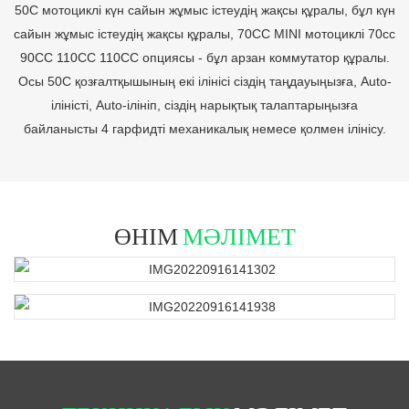
50С мотоциклі күн сайын жұмыс істеудің жақсы құралы, бұл күн
сайын жұмыс істеудің жақсы құралы, 70CC MINI мотоциклі 70cc
90CC 110CC 110CC опциясы - бұл арзан коммутатор құралы.
Осы 50С қозғалтқышының екі ілінісі сіздің таңдауыңызға, Auto-
іліністі, Auto-ілініп, сіздің нарықтық талаптарыңызға
байланысты 4 гарфидті механикалық немесе қолмен ілінісу.
ӨНІМ
МӘЛІМЕТ