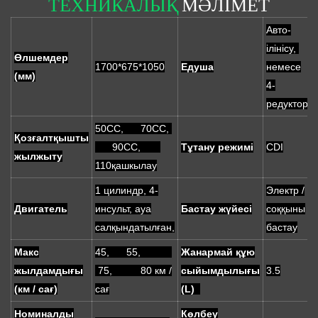
ТЕХНИКАЛЫҚ
МӘЛІМЕТ
Авто-
ілінісу,
Өлшемдер
1700*675*1050
Едуша
немесе
(мм)
4-
редуктор
50CC, 70CC,
Қозғалтқышты
90CC,
Тұтану режимі
CDI
жылжыту
110қашкылау
1 цилиндр, 4-
Электр /
Двигатель
инсульт, ауа
Бастау жүйесі
соққыны
салқындатылған,
бастау
Макс
45, 55,
Жанармай құю
жылдамдығы
75, 80 км /
сыйымдылығы
3.5
(км / сағ)
сағ
(L)
Номиналды
Көлбеу