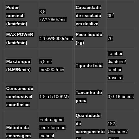
Poder
Capacidade
3,5
nominal
de escalada
30⁰
kW/7050r/min
(km/r/min)
em declive
MAX POWER
Peso líquido
4.1kW/8000r/min
70
(km/r/min)
(kg)
Tambor
Max.torque
5,8 n ·
dianteiro/
Tipo de freio
(N.M/R/min)
m/5000r/min
tambor
traseiro
Consumo de
Tamanho do
combustível
1.8 (L/100KM)
3,0-16 pneus
pneu
econômico
Quantidade
Embreagem
de
192
Método da
centrífuga ou
carregamento
Unidades/
embreagem
manual