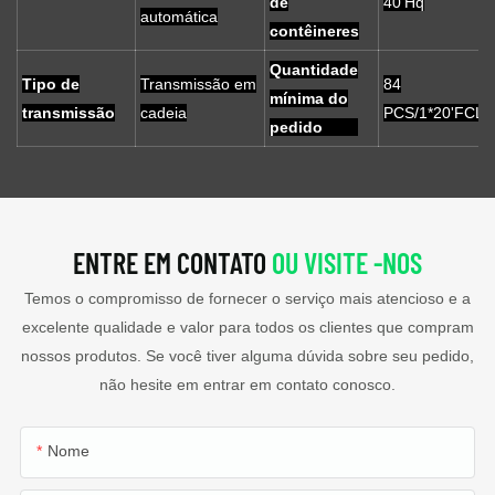
de
40'Hq
automática
contêineres
Quantidade
Tipo de
Transmissão em
84
mínima do
transmissão
cadeia
PCS/1*20'FCL
pedido
ENTRE EM CONTATO
OU VISITE -NOS
Temos o compromisso de fornecer o serviço mais atencioso e a
excelente qualidade e valor para todos os clientes que compram
nossos produtos. Se você tiver alguma dúvida sobre seu pedido,
não hesite em entrar em contato conosco.
Nome