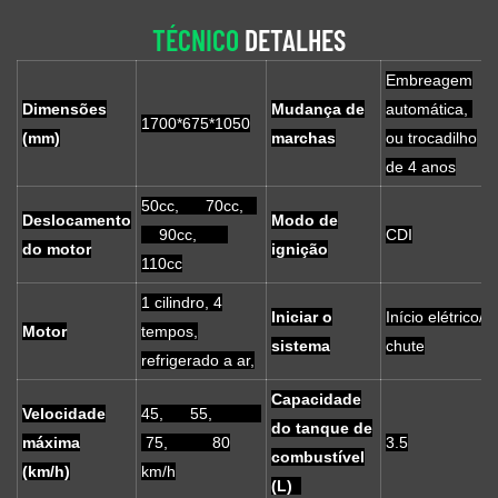
TÉCNICO
DETALHES
Embreagem
Dimensões
Mudança de
automática,
1700*675*1050
(mm)
marchas
ou trocadilho
de 4 anos
50cc, 70cc,
Deslocamento
Modo de
90cc,
CDI
do motor
ignição
110cc
1 cilindro, 4
Iniciar o
Início elétrico/
Motor
tempos,
sistema
chute
refrigerado a ar,
Capacidade
Velocidade
45, 55,
do tanque de
máxima
75, 80
3.5
combustível
(km/h)
km/h
(L)