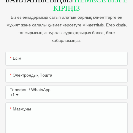
КІРІҢІЗ
Біз өз өнімдерімізді сатып алатын барлық клиенттерге ең
мұқият және сапалы қызмет көрсетуге міндеттіміз. Егер сіздің
тапсырысыңыз туралы сұрақтарыңыз болса, бізге
хабарласыңыз.
Есім
Электрондық Пошта
Телефон / WhatsApp
+1
Мазмұны