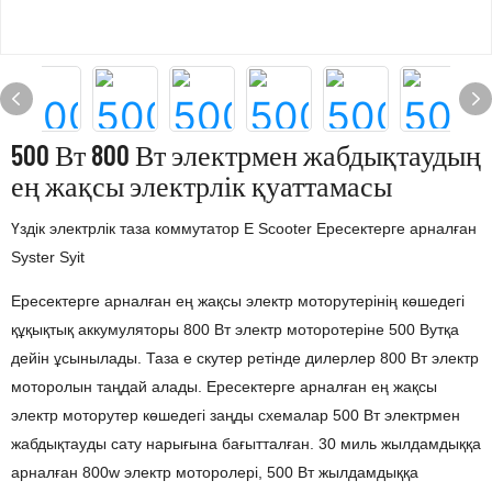
500 Вт 800 Вт электрмен жабдықтаудың
ең жақсы электрлік қуаттамасы
Үздік электрлік таза коммутатор E Scooter Ересектерге арналған
Syster Syit
Ересектерге арналған ең жақсы электр моторутерінің көшедегі
құқықтық аккумуляторы 800 Вт электр моторотеріне 500 Вутқа
дейін ұсынылады. Таза e скутер ретінде дилерлер 800 Вт электр
моторолын таңдай алады. Ересектерге арналған ең жақсы
электр моторутер көшедегі заңды схемалар 500 Вт электрмен
жабдықтауды сату нарығына бағытталған. 30 миль жылдамдыққа
арналған 800w электр моторолері, 500 Вт жылдамдыққа