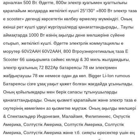
арналған 500 Вт. Әдетте, 800w электр қуатымен қуаттылығы
қарапайым жолдарда жеткілікті күшті 25°/30° «800 Вт электр таза
e scooter» дегенді көрсететін көлбеу өрмелеу мүмкіндігі. Оның
екінші рет күшті үдеуі жүргізушілерді қанағаттандырады,. Таулы
аймақтарда 1000 Вт өзінің ақылды дене мөлшеріне сүйене
отырып, жеткілікті күшті. Әдетте электрлік коммутациялы e
морутер 60V2AAH 60V2AAH, 800 Втроуэнергетикалық таза E
Scooter 66 шақырымға сәйкес келеді & 30 миль жылдамдығы,
электр қуатының 72 В22Ар батареясы 78 км электрмен
жабдықтаушы 78 км немесе одан да көп. Bigger Li-Ion rumous
Батареясы сізге ұзақ уақыт қажет болған жағдайда ұсынылады.
Оның қойылымдары мен берік сапасы тұтынушыларды
қанағаттандырады. Оның қызметі қарапайым және электр таза e
скутерінің көмегімен аз қызметке мұқтаж. Оның ақылды мөлшері
& Спектакльдер Индонезия, Малайзия, Филипиннес, Оңтүстік
Америка, Солтүстік Америка, Солтүстік Америка, Солтүстік
Америка, Солтүстік Америка және т.б. сияқты ересектер үшін ең