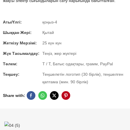
жақсы электр сығындыларын сату нарығында бағытталған.
Аты/Үлгі:
қоңыз-4
Шыққан Жері:
Қытай
Жеткізу Мерзімі:
25 күн күн
Жүк Тасымалдау:
Теңіз, жер жүктері
Төлем:
T / T, Батыс одақтары, грамм, PayPal
Теңшеу:
Теңшелетін логотип (30 бірлік), теңшелген
қаптама (мин. 90 бірлік)
Share with: