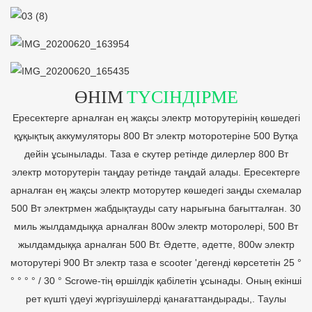
ӨНІМ
ТҮСІНДІРМЕ
Ересектерге арналған ең жақсы электр моторутерінің көшедегі
құқықтық аккумуляторы 800 Вт электр моторотеріне 500 Вутқа
дейін ұсынылады. Таза e скутер ретінде дилерлер 800 Вт
электр моторутерін таңдау ретінде таңдай алады. Ересектерге
арналған ең жақсы электр моторутер көшедегі заңды схемалар
500 Вт электрмен жабдықтауды сату нарығына бағытталған. 30
миль жылдамдыққа арналған 800w электр моторолері, 500 Вт
жылдамдыққа арналған 500 Вт. Әдетте, әдетте, 800w электр
моторутері 900 Вт электр таза e scooter 'дегенді көрсететін 25 °
° ° ° ° / 30 ° Scrowe-тің өршілдік қабілетін ұсынады. Оның екінші
рет күшті үдеуі жүргізушілерді қанағаттандырады,. Таулы