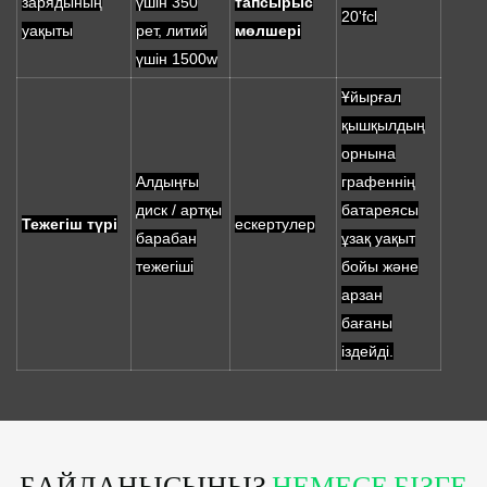
зарядының
үшін 350
тапсырыс
20'fcl
уақыты
рет, литий
мөлшері
үшін 1500w
Ұйырғал
қышқылдың
орнына
Алдыңғы
графеннің
диск / артқы
батареясы
Тежегіш түрі
ескертулер
барабан
ұзақ уақыт
тежегіші
бойы және
арзан
бағаны
іздейді.
БАЙЛАНЫСЫҢЫЗ
НЕМЕСЕ БІЗГЕ