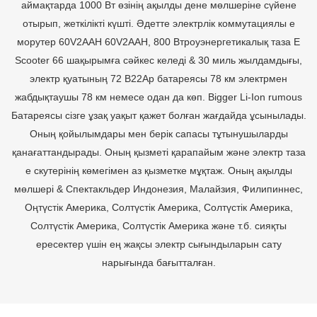
аймақтарда 1000 Вт өзінің ақылды дене мөлшеріне сүйене
отырып, жеткілікті күшті. Әдетте электрлік коммутациялы e
морутер 60V2AAH 60V2AAH, 800 Втроуэнергетикалық таза E
Scooter 66 шақырымға сәйкес келеді & 30 миль жылдамдығы,
электр қуатының 72 В22Ар батареясы 78 км электрмен
жабдықтаушы 78 км немесе одан да көп. Bigger Li-Ion rumous
Батареясы сізге ұзақ уақыт қажет болған жағдайда ұсынылады.
Оның қойылымдары мен берік сапасы тұтынушыларды
қанағаттандырады. Оның қызметі қарапайым және электр таза
e скутерінің көмегімен аз қызметке мұқтаж. Оның ақылды
мөлшері & Спектакльдер Индонезия, Малайзия, Филипиннес,
Оңтүстік Америка, Солтүстік Америка, Солтүстік Америка,
Солтүстік Америка, Солтүстік Америка және т.б. сияқты
ересектер үшін ең жақсы электр сығындыларын сату
нарығында бағытталған.