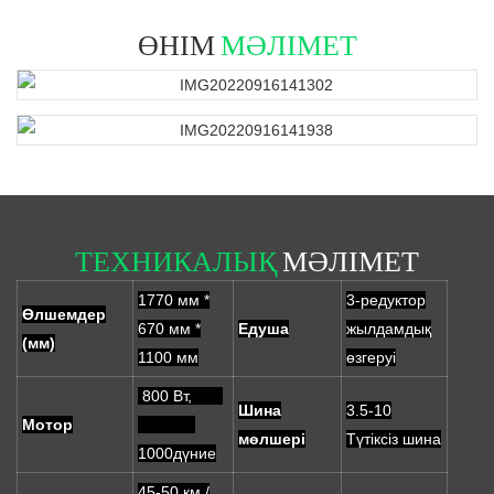
ӨНІМ
МӘЛІМЕТ
ТЕХНИКАЛЫҚ
МӘЛІМЕТ
1770 мм *
3-редуктор
Өлшемдер
670 мм *
Едуша
жылдамдық
(мм)
1100 мм
өзгеруі
800 Вт,
Шина
3.5-10
Мотор
мөлшері
Түтіксіз шина
1000дүние
45-50 км /