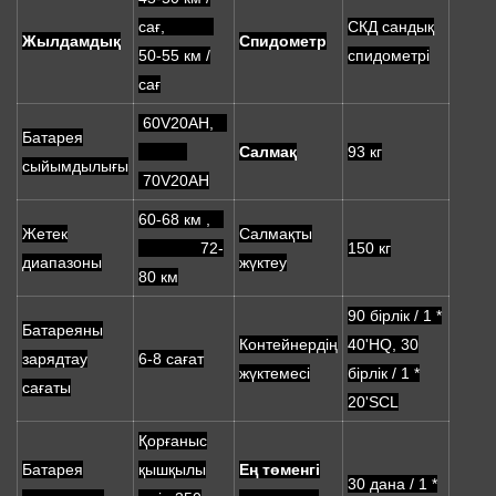
сағ,
СКД сандық
Жылдамдық
Спидометр
50-55 км /
спидометрі
сағ
60V20AH,
Батарея
Салмақ
93 кг
сыйымдылығы
70V20AH
60-68 км ,
Жетек
Салмақты
72-
150 кг
диапазоны
жүктеу
80 км
90 бірлік / 1 *
Батареяны
Контейнердің
40'HQ, 30
зарядтау
6-8 сағат
жүктемесі
бірлік / 1 *
сағаты
20'SCL
Қорғаныс
Батарея
қышқылы
Ең төменгі
30 дана / 1 *