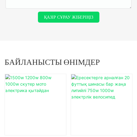
ҚАЗІР СҰРАУ ЖІБЕРІҢІЗ
БАЙЛАНЫСТЫ ӨНІМДЕР