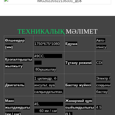
ТЕХНИКАЛЫҚ
МӘЛІМЕТ
Өлшемдер
Авто-
1750*675*1080
Едуша
(мм)
ілінісу
49CC,
Қозғалтқышты
Тұтану режимі
CDI
жылжыту
80қашкылау
1 цилиндр, 4-
Электр /
Двигатель
инсульт, ауа
Бастау жүйесі
соққыны
салқындатылған,
бастау
Макс
Жанармай құю
45,
жылдамдығы
сыйымдылығы
4.5
60 км / сағ
(км / сағ)
(L)