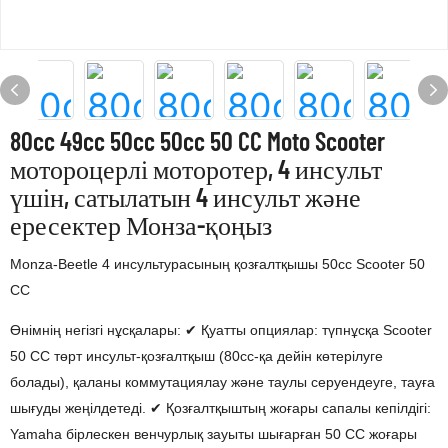
80cc 49cc 50cc 50cc 50 CC Moto Scooter
мотороцерлі моторотер, 4 инсульт
үшін, сатылатын 4 инсульт және
ересектер Монза-қоңыз
Monza-Beetle 4 инсультурасының қозғалтқышы 50cc Scooter 50
CC
Өнімнің негізгі нұсқалары: ✔ Қуатты опциялар: түпнұсқа Scooter
50 CC төрт инсульт-қозғалтқыш (80cc-қа дейін көтерілуге
болады), қаланы коммутациялау және таулы серуендеуге, тауға
шығуды жеңілдетеді. ✔ Қозғалтқыштың жоғары сапалы кепілдігі:
Yamaha бірлескен венчурлық зауыты шығарған 50 CC жоғары