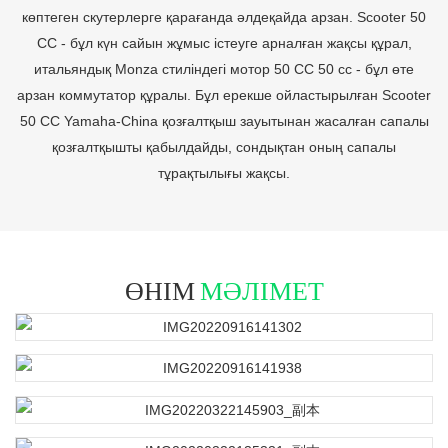
көптеген скутерлерге қарағанда әлдеқайда арзан. Scooter 50
CC - бұл күн сайын жұмыс істеуге арналған жақсы құрал,
итальяндық Monza стиліндегі мотор 50 CC 50 cc - бұл өте
арзан коммутатор құралы. Бұл ерекше ойластырылған Scooter
50 CC Yamaha-China қозғалтқыш зауытынан жасалған сапалы
қозғалтқышты қабылдайды, сондықтан оның сапалы
тұрақтылығы жақсы.
ӨНІМ
МӘЛІМЕТ