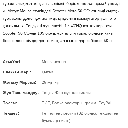
тұрақтылық қозғалтқышы сенімді, берік және жанармай үнемді.
✔ Мотут Монза стиліндегі Scooter Moto 50 CC: стильді сыртқы
түрі, жеңіл дене, қол жетімді, күнделікті коммутатор үшін өте
қолайлы. ✔ Теңіздегі жүк еңкейі: 1 * 40'HQ контейнері осы
Scooter 50 CC-нің 105 бірлік жүктелуі мүмкін, бірліктің құны
бәсекелес өнімдерден төмен, ал шығындар көбінесе 50 ғғ.
Аты/Үлгі:
Монза-қоңыз
Шыққан Жері:
Қытай
Жеткізу Мерзімі:
25 күн күн
Жүк Тасымалдау:
Теңіз / Жер жүк тасымалы
Төлем:
T / T, Батыс одақтары, грамм, PayPal
Теңшеу:
Реттелген логотип (32 бірлік), теңшелген
бумалар (мин.)