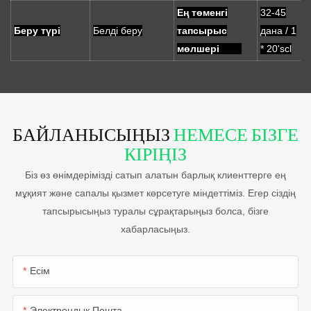
Ең төменгі
32-45
Беру түрі
Белді беру
тапсырыс
дана / 1
мөлшері
* 20'scl
БАЙЛАНЫСЫҢЫЗ
НЕМЕСЕ БІЗГЕ
КІРІҢІЗ
Біз өз өнімдерімізді сатып алатын барлық клиенттерге ең
мұқият және сапалы қызмет көрсетуге міндеттіміз. Егер сіздің
тапсырысыңыз туралы сұрақтарыңыз болса, бізге
хабарласыңыз.
Есім
Электрондық Пошта