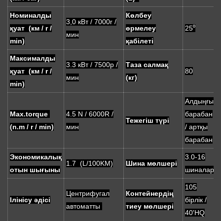
Номиналды
Көлбеу
3,0 кВт / 7000r /
қуат (км / r /
өрмелеу
25⁰
мин
min)
қабілеті
Максималды
3.3 кВт / 7500р /
Таза салмақ
қуат (км / r /
80
мин
(кг)
min)
Алдыңғы
Max.torque
4.5 N / 6000R /
барабан
Тежегіш түрі
(n.m / r / min)
мин
/ артқы
барабан
Экономикалық
3.0-16
1.7 (L/100KM)
Шина мөлшері
отын шығыны
шиналар
105
Центрифугал
Контейнердің
Ілінісу әдісі
бірлік /
автоматты
тиеу мөлшері
40'HQ