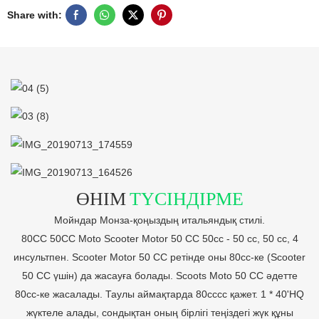
Share with:
ӨНІМ
ТҮСІНДІРМЕ
Мойндар Монза-қоңыздың итальяндық стилі.
80CC 50CC Moto Scooter Motor 50 CC 50cc - 50 cc, 50 cc, 4
инсультпен. Scooter Motor 50 CC ретінде оны 80cc-ке (Scooter
50 CC үшін) да жасауға болады. Scoots Moto 50 CC әдетте
80cc-ке жасалады. Таулы аймақтарда 80cccc қажет. 1 * 40'HQ
жүктеле алады, сондықтан оның бірлігі теңіздегі жүк құны