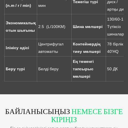
Тежегіш түрі
диск /
(n.m / r / min)
мин
артқы диск
130/60-13
Экономикалық
2.5 (L/100KM)
Шина мөлшері
Түтіксіз
отын шығыны
шиналар
Центрифугал
Контейнердің
78 бірлік /
Ілінісу әдісі
автоматты
тиеу мөлшері
40'HQ
Ең төменгі
Беру түрі
Белді беру
тапсырыс
50 ДК
мөлшері
БАЙЛАНЫСЫҢЫЗ
НЕМЕСЕ БІЗГЕ
КІРІҢІЗ