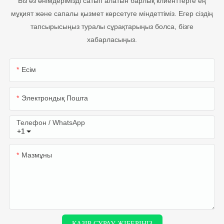
Біз өз өнімдерімізді сатып алатын барлық клиенттерге ең
мұқият және сапалы қызмет көрсетуге міндеттіміз. Егер сіздің
тапсырысыңыз туралы сұрақтарыңыз болса, бізге
хабарласыңыз.
Есім
Электрондық Пошта
Телефон / WhatsApp
+1
Мазмұны
ҚАЗІР СҰРАУ ЖІБЕРІҢІЗ