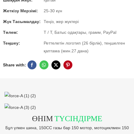
Шыққан Жері:
Қытай
Жеткізу Мерзімі:
25-30 күн
Жүк Тасымалдау:
Теңіз, жер жүктері
Төлем:
T / T, Батыс одақтары, грамм, PayPal
Теңшеу:
Реттелетін логотип (26 бірлік), теңшелген
қаптама (мин.27 дана)
Share with:
ӨНІМ
ТҮСІНДІРМЕ
Бұл үлкен шина, 150CC газы бар 150 мотор, мотоциклмен 150