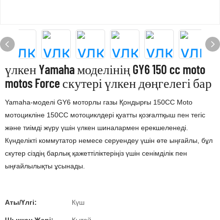
үлкен Yamaha моделінің GY6 150 cc moto
motos Force скутері үлкен дөңгелегі бар
Yamaha-моделі GY6 моторлы газы Қондырғы 150CC Moto
мотоцикліне 150CC мотоциклдері қуатты қозғалтқыш пен тегіс
және тиімді жүру үшін үлкен шиналармен ерекшеленеді.
Күнделікті коммутатор немесе серуендеу үшін өте ыңғайлы, бұл
скутер сіздің барлық қажеттіліктеріңіз үшін сенімділік пен
ыңғайлылықты ұсынады.
Аты/Үлгі:
Күш