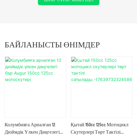
БАЙЛАНЫСТЫ ӨНІМДЕР
олумбияға Арналған 12
Қытай 150cc 125cc Мотоцикл
Люк
юймдік Үлкен Дөңгелегі
Скутерлері Төрт Тактілі
125