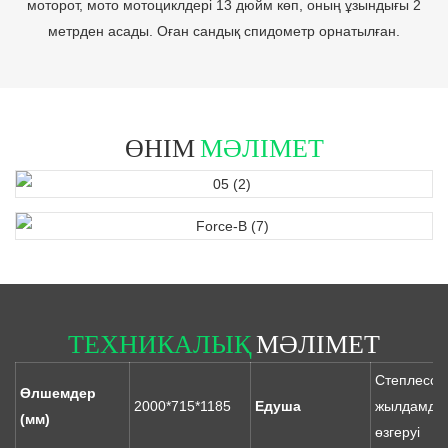
моторот, мото мотоциклдері 13 дюйм көп, оның ұзындығы 2
метрден асады. Оған сандық спидометр орнатылған.
ӨНІМ
МӘЛІМЕТ
ТЕХНИКАЛЫҚ
МӘЛІМЕТ
Степлесс
Өлшемдер
2000*715*1185
Едуша
жылдамды
(мм)
өзгеруі