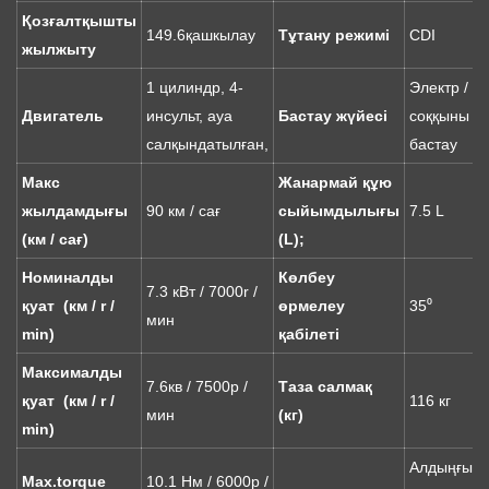
Қозғалтқышты
149.6қашкылау
Тұтану режимі
CDI
жылжыту
1 цилиндр, 4-
Электр /
Двигатель
инсульт, ауа
Бастау жүйесі
соққыны
салқындатылған,
бастау
Макс
Жанармай құю
жылдамдығы
90 км / сағ
сыйымдылығы
7.5 L
(км / сағ)
(L);
Номиналды
Көлбеу
7.3 кВт / 7000r /
қуат (км / r /
өрмелеу
35⁰
мин
min)
қабілеті
Максималды
7.6кв / 7500р /
Таза салмақ
қуат (км / r /
116 кг
мин
(кг)
min)
Алдыңғы
Max.torque
10.1 Нм / 6000р /