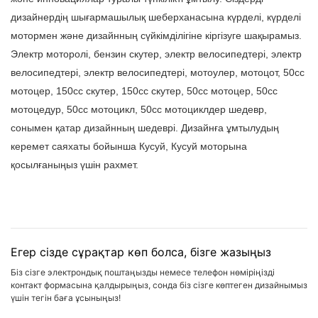
дизайнердің шығармашылық шеберханасына күрделі, күрделі
мотормен және дизайнның сүйкімділігіне кіргізуге шақырамыз.
Электр моторолі, бензин скутер, электр велосипедтері, электр
велосипедтері, электр велосипедтері, мотоулер, мотоцот, 50cc
мотоцер, 150cc скутер, 150cc скутер, 50cc мотоцер, 50cc
мотоцедур, 50cc мотоцикл, 50cc мотоциклдер шедевр,
сонымен қатар дизайнның шедеврі. Дизайнға ұмтылудың
керемет саяхаты бойынша Кусуй, Кусуй моторына
қосылғаныңыз үшін рахмет.
Егер сізде сұрақтар көп болса, бізге жазыңыз
Біз сізге электрондық поштаңызды немесе телефон нөміріңізді
контакт формасына қалдырыңыз, сонда біз сізге көптеген дизайнымыз
үшін тегін баға ұсыныңыз!