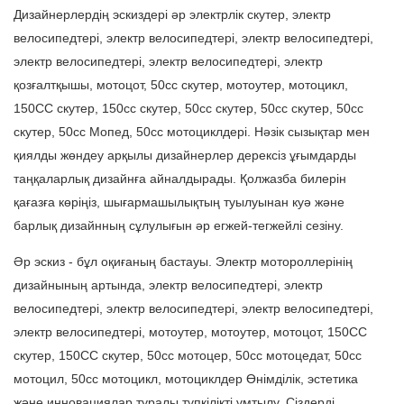
Дизайнерлердің эскиздері әр электрлік скутер, электр
велосипедтері, электр велосипедтері, электр велосипедтері,
электр велосипедтері, электр велосипедтері, электр
қозғалтқышы, мотоцот, 50cc скутер, мотоутер, мотоцикл,
150CC скутер, 150cc скутер, 50cc скутер, 50cc скутер, 50cc
скутер, 50cc Мопед, 50cc мотоциклдері. Нәзік сызықтар мен
қиялды жөндеу арқылы дизайнерлер дерексіз ұғымдарды
таңқаларлық дизайнға айналдырады. Қолжазба билерін
қағазға көріңіз, шығармашылықтың туылуынан куә және
барлық дизайнның сұлулығын әр егжей-тегжейлі сезіну.
Әр эскиз - бұл оқиғаның бастауы. Электр мотороллерінің
дизайнының артында, электр велосипедтері, электр
велосипедтері, электр велосипедтері, электр велосипедтері,
электр велосипедтері, мотоутер, мотоутер, мотоцот, 150CC
скутер, 150CC скутер, 50cc мотоцер, 50cc мотоцедат, 50cc
мотоцил, 50cc мотоцикл, мотоциклдер Өнімділік, эстетика
және инновациялар туралы түпкілікті ұмтылу. Сіздерді