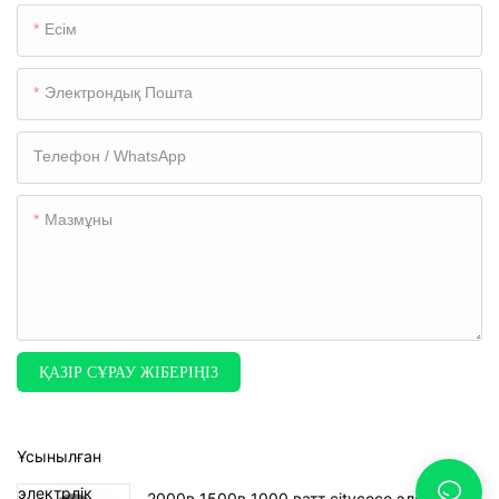
Есім
Электрондық Пошта
Телефон / WhatsApp
Мазмұны
ҚАЗІР СҰРАУ ЖІБЕРІҢІЗ
Ұсынылған
2000в 1500в 1000 ватт citycoco электрлік