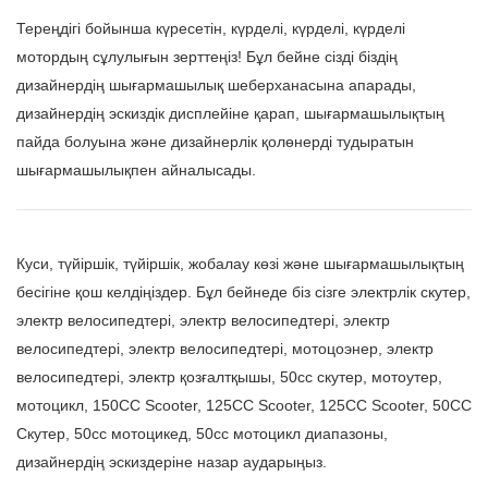
Тереңдігі бойынша күресетін, күрделі, күрделі, күрделі
мотордың сұлулығын зерттеңіз! Бұл бейне сізді біздің
дизайнердің шығармашылық шеберханасына апарады,
дизайнердің эскиздік дисплейіне қарап, шығармашылықтың
пайда болуына және дизайнерлік қолөнерді тудыратын
шығармашылықпен айналысады.
Куси, түйіршік, түйіршік, жобалау көзі және шығармашылықтың
бесігіне қош келдіңіздер. Бұл бейнеде біз сізге электрлік скутер,
электр велосипедтері, электр велосипедтері, электр
велосипедтері, электр велосипедтері, мотоцоэнер, электр
велосипедтері, электр қозғалтқышы, 50cc скутер, мотоутер,
мотоцикл, 150CC Scooter, 125CC Scooter, 125CC Scooter, 50CC
Скутер, 50cc мотоцикед, 50cc мотоцикл диапазоны,
дизайнердің эскиздеріне назар аударыңыз.