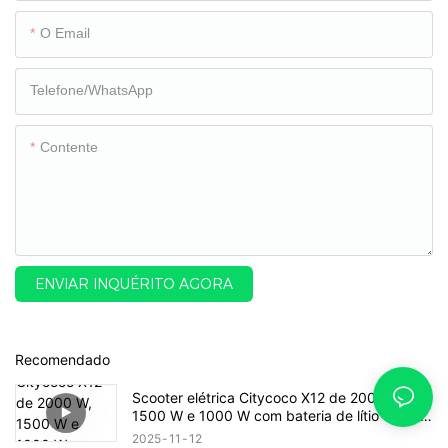
O Email
Telefone/WhatsApp
Contente
ENVIAR INQUÉRITO AGORA
Recomendado
Scooter elétrica Citycoco X12 de 2000 W,
1500 W e 1000 W com bateria de lítio e pneu
largo.
2025
11
12