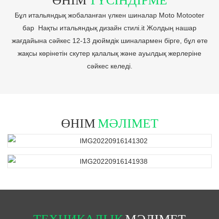
Бұл итальяндық жобаланған үлкен шиналар Moto Motooter
бар Нақты итальяндық дизайн стилі.it Жолдың нашар
жағдайына сәйкес 12-13 дюймдік шиналармен бірге, бұл өте
жақсы көрінетін скутер қалалық және ауылдық жерлеріне
сәйкес келеді.
ӨНІМ
МӘЛІМЕТ
ТЕХНИКАЛЫҚ
МӘЛІМЕТ