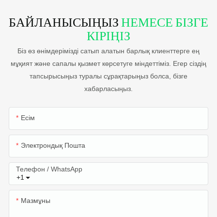
БАЙЛАНЫСЫҢЫЗ
НЕМЕСЕ БІЗГЕ
КІРІҢІЗ
Біз өз өнімдерімізді сатып алатын барлық клиенттерге ең
мұқият және сапалы қызмет көрсетуге міндеттіміз. Егер сіздің
тапсырысыңыз туралы сұрақтарыңыз болса, бізге
хабарласыңыз.
Есім
Электрондық Пошта
Телефон / WhatsApp
+1
Мазмұны