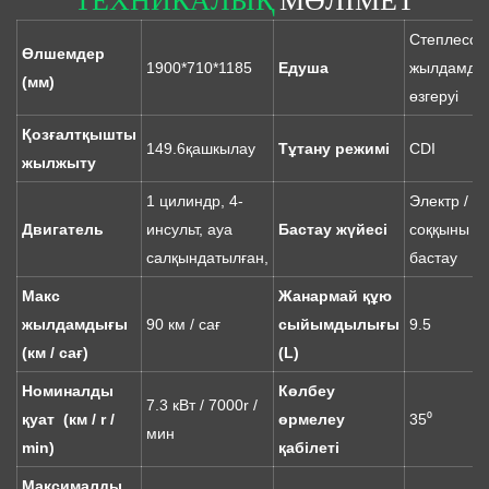
Степлесс
Өлшемдер
1900*710*1185
Едуша
жылдамды
(мм)
өзгеруі
Қозғалтқышты
149.6қашкылау
Тұтану режимі
CDI
жылжыту
1 цилиндр, 4-
Электр /
Двигатель
инсульт, ауа
Бастау жүйесі
соққыны
салқындатылған,
бастау
Макс
Жанармай құю
жылдамдығы
90 км / сағ
сыйымдылығы
9.5
(км / сағ)
(L)
Номиналды
Көлбеу
7.3 кВт / 7000r /
қуат (км / r /
өрмелеу
35⁰
мин
min)
қабілеті
Максималды