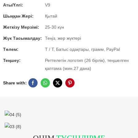
Аты/Үлгі:
V9
Шыққан Жері:
Қытай
Жеткізу Мерзімі:
25-30 күн
Жүк Тасымалдау:
Теңіз, жер жүктері
Төлем:
T / T, Батыс одақтары, грамм, PayPal
Теңшеу:
Реттелетін логотип (26 бірлік), теңшелген
қаптама (мин.27 дана)
Share with:
ӨНІМ
ТҮСІНДІРМЕ