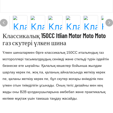
Классикалық 150CC Itlian Motor Moto Moto
газ скутері үлкен шина
Үлкен шиналармен бірге классикалық 150CC итальяндық газ
мотороллері тасымалдаудың сенімді және стильді түрін іздейтін
бизнеске өте ыңғайлы. Қалалық көшелер бойынша жылдам
шарлау керек пе, жоқ па, қаланың айналасында жеткізу керек
пе, қаланы жеткізу керек пе, бұл скутер жоғары өнімділік пен
үлкен отын тиімділігін ұсынады. Оның тегіс дизайны мен кең
жады оны В2В қолданушыларына әмбебап және практикалық
көлікке мұқтаж үшін тамаша таңдау жасайды.