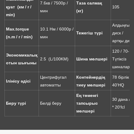
7.6кв / 7500р /
Таза салмақ
қуат (км / r /
105
мин
(кг)
min)
Алдыңғы
Max.torque
10.1 Нм / 6000р /
Тежегіш түрі
диск /
(n.m / r / min)
мин
артқы диск
120 / 70-12
Экономикалық
2.5 (L/100KM)
Шина мөлшері
Түтіксіз
отын шығыны
шиналар
Центрифугал
Контейнердің
78 бірлік /
Ілінісу әдісі
автоматты
тиеу мөлшері
40'HQ
Ең төменгі
30 дана / 1
Беру түрі
Белді беру
тапсырыс
* 20'fcl
мөлшері