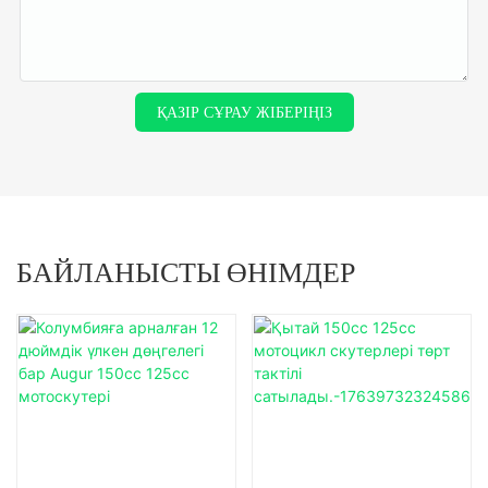
ҚАЗІР СҰРАУ ЖІБЕРІҢІЗ
БАЙЛАНЫСТЫ ӨНІМДЕР