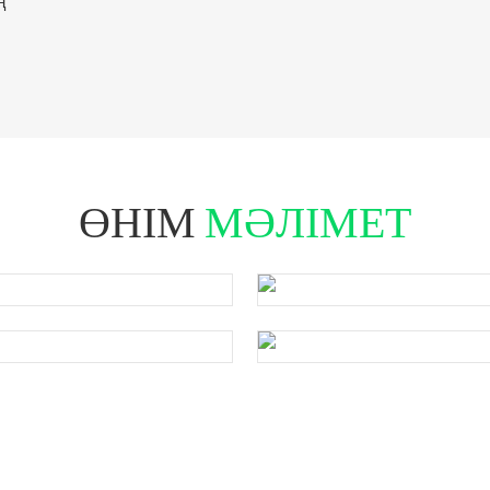
ң
ӨНІМ
МӘЛІМЕТ