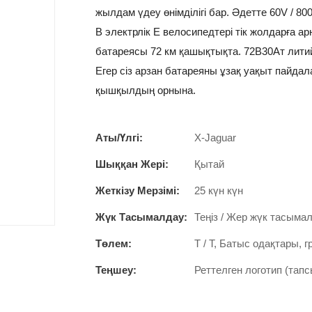
жылдам үдеу өнімділігі бар. Әдетте 60V / 80
В электрлік E велосипедтері тік жолдарға 
батареясы 72 км қашықтықта. 72В30Ат литий
Егер сіз арзан батареяны ұзақ уақыт пайда
қышқылдың орнына.
Аты/Үлгі:
X-Jaguar
Шыққан Жері:
Қытай
Жеткізу Мерзімі:
25 күн күн
Жүк Тасымалдау:
Теңіз / Жер жүк тасыма
Төлем:
T / T, Батыс одақтары, 
Теңшеу:
Реттелген логотип (тапс