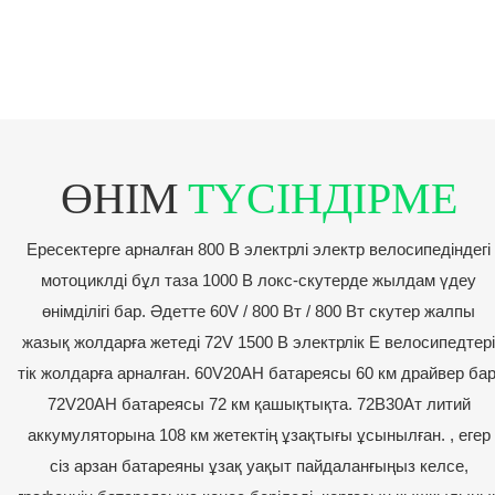
ӨНІМ
ТҮСІНДІРМЕ
Ересектерге арналған 800 В электрлі электр велосипедіндегі
мотоциклді бұл таза 1000 В локс-скутерде жылдам үдеу
өнімділігі бар. Әдетте 60V / 800 Вт / 800 Вт скутер жалпы
жазық жолдарға жетеді 72V 1500 В электрлік E велосипедтері
тік жолдарға арналған. 60V20AH батареясы 60 км драйвер бар
72V20AH батареясы 72 км қашықтықта. 72В30Ат литий
аккумуляторына 108 км жетектің ұзақтығы ұсынылған. , егер
сіз арзан батареяны ұзақ уақыт пайдаланғыңыз келсе,