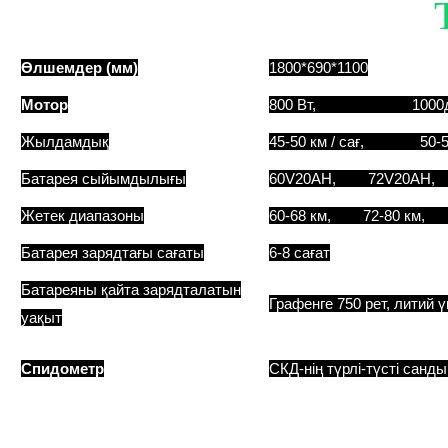
Өлшемдер (мм)
1800*690*1100
Мотор
800 Вт, 1000дү
Жылдамдық
45-50 км / сағ, 50-55 
Батарея сыйымдылығы
60V20AH, 72V20AH
Жетек диапазоны
60-68 км, 72-80 км,
Батарея зарядтағы сағаты
6-8 сағат
Батареяны қайта зарядталатын
Графенге 750 рет, литий ү
уақыт
Спидометр
СКД-нің түрлі-түсті санд