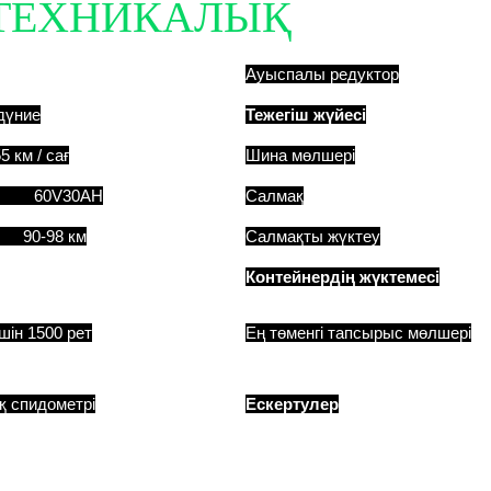
ТЕХНИКАЛЫҚ
МӘЛІМЕ
Ауыспалы редуктор
ние
Тежегіш жүйесі
км / сағ
Шина мөлшері
, 60V30AH
Салмақ
 90-98 км
Салмақты жүктеу
Контейнердің жүктемесі
шін 1500 рет
Ең төменгі тапсырыс мөлшері
ық спидометрі
Ескертулер