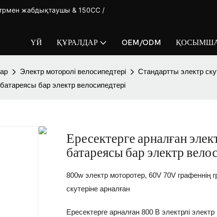
ктрмен жабдықтаушы & 150CC /
ҮЙ
ҚҰРАЛДАР
OEM/ODM
ҚОСЫМША
лар
Электр моторолі велосипедтері
Стандартты электр ску
 батареясы бар электр велосипедтері
Ересектерге арналған элек
батареясы бар электр вело
800w электр моторотер, 60V 70V графеннің
скутеріне арналған
Ересектерге арналған 800 В электрлі электр