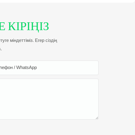
 КІРІҢІЗ
ге міндеттіміз. Егер сіздің
.
лефон / WhatsApp