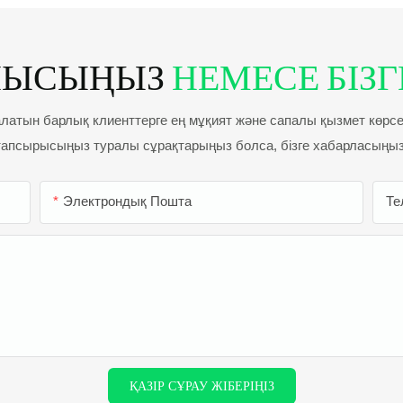
НЫСЫҢЫЗ
НЕМЕСЕ БІЗГЕ
 алатын барлық клиенттерге ең мұқият және сапалы қызмет көрсету
тапсырысыңыз туралы сұрақтарыңыз болса, бізге хабарласыңыз
Электрондық Пошта
Те
ҚАЗІР СҰРАУ ЖІБЕРІҢІЗ