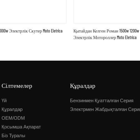
1000w Электрлік Скутер Moto Eletrica
Қытайдан Келген Роман 1500w 1200w 
Электрлік Мотороллер Moto Eletrica
Сілтемелер
Құралдар
Үй
Бензинмен Қуатталған Серия
Құралдар
Электрмен Жабдықталған Сери
OEM/ODM
Қосымша Ақпарат
Біз Туралы