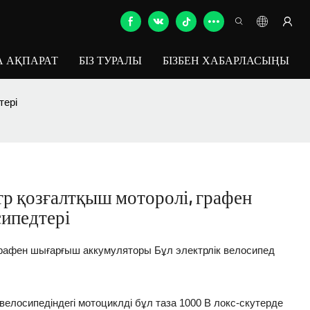
 АҚПАРАТ
БІЗ ТУРАЛЫ
БІЗБЕН ХАБАРЛАСЫҢЫ
тері
тр қозғалтқыш моторолі, графен
сипедтері
 графен шығарғыш аккумуляторы Бұл электрлік велосипед
 велосипедіндегі мотоциклді бұл таза 1000 В локс-скутерде