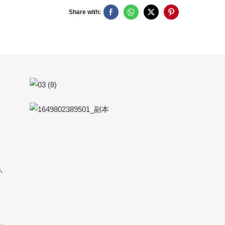
Share with:
,