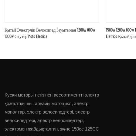
Қытай Электрлік Велосипед Зауытынан 1200w 800w
1500w 1200w 800w 
1000w Скутер Moto Eletrica
Eletrico Қытайдан
Куски моторы негізінен ассортиментті электр
қозғалтқышы, арнайы мотоцикл, электр
мополтар, электр велосипедтері, электр
велосипедтері, электр велосипедтері,
электрмен жабдықталған, және 150cc 125CC