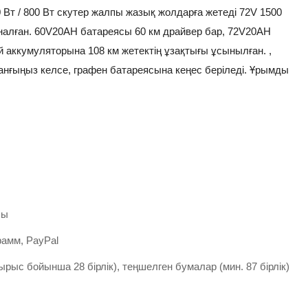
0 Вт / 800 Вт скутер жалпы жазық жолдарға жетеді 72V 1500
арналған. 60V20AH батареясы 60 км драйвер бар, 72V20AH
 аккумуляторына 108 км жетектің ұзақтығы ұсынылған. ,
ланғыңыз келсе, графен батареясына кеңес беріледі. Ұрымды
лы
грамм, PayPal
ырыс бойынша 28 бірлік), теңшелген бумалар (мин. 87 бірлік)