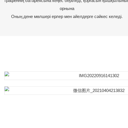
графеннің батареясына кеңес беріледі, қорғасын қышқылыны
орнына
Оның дене мөлшері ерлер мен әйелдерге сәйкес келеді.