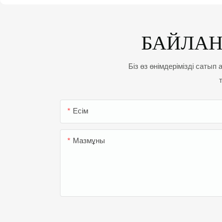
БАЙЛА
Біз өз өнімдерімізді сатып
Есім
Мазмұны