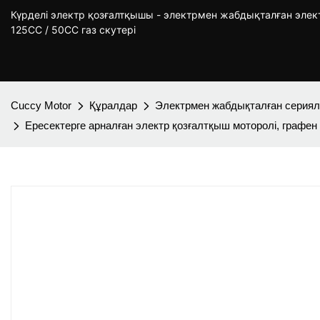
Күрделі электр қозғалтқышы - электрмен жабдықталған эле
125CC / 50CC газ скутері
Cuccy Motor
Құралдар
Электрмен жабдықталған серия
Ересектерге арналған электр қозғалтқыш моторолі, графен