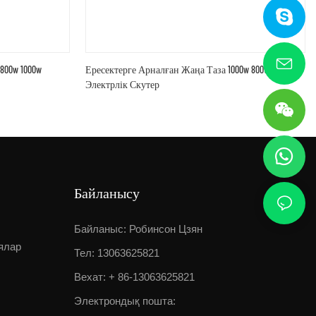
800w 1000w
Ересектерге Арналған Жаңа Таза 1000w 800w Таза
Электрлік Скутер
Байланысу
Байланыс: Робинсон Цзян
ялар
Тел: 13063625821
Вехат: + 86-13063625821
Электрондық пошта: