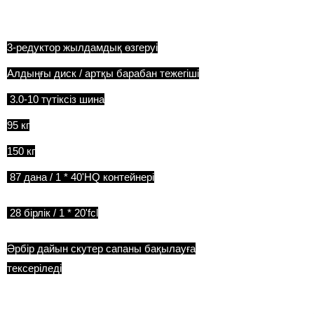
Т
3-редуктор жылдамдық өзгеруі
Алдыңғы диск / артқы барабан тежегіші
3.0-10 түтіксіз шина
95 кг
150 кг
87 дана / 1 * 40'HQ контейнері
28 бірлік / 1 * 20'fcl
Әрбір дайын скутер сапаны бақылауға
тексеріледі