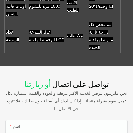
الأدنى
وحدة/1*20'fcl
1500 مرة للليثيوم
أوقات قابلة
للطلب
للشحن
يتم فحص كل
دراجة نارية
عداد السرعة
عداد
ملاحظات
منتهية لمراقبة
الرقمية الملونة LCD
السرعة
الجودة
تواصل على اتصال
أو زيارتنا
نحن ملتزمون بتوفير الخدمة الأكثر مرهقة والجودة والقيمة الممتازة لكل
عميل يقوم بشراء منتجاتنا. إذا كان لديك أي أسئلة حول طلبك ، فلا تتردد
في الاتصال بنا.
اسم