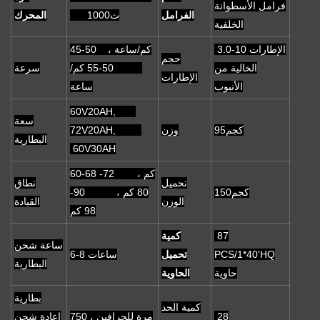
فرامل الأسطوانة
الفرامل
ث1000
المحرك
الخلفية
3.0-10 الإطارات
45-50 كم/ساعة ،
حجم
الخالية من
50-55 كم/
سرعة
الإطارات
الأنبوب
ساعة
60V20AH,
سعة
كجم95
وزن
72V20AH,
البطارية
60V30AH
60-68 كم ، 72-
تحميل
نطاق
كجم150
80 كم ، 90-
الوزن
القيادة
98 كم
87
كمية
ساعة شحن
PCS/1*40'HQ
تحميل
6-8 ساعات
البطارية
حاوية
الحاوية
بطارية
كمية الحد
28
750 مرة للجرافين ،
إعادة شحن