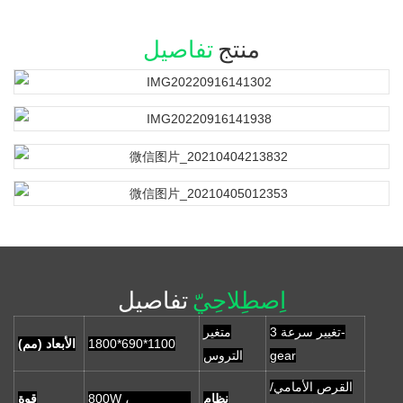
منتج
تفاصيل
اِصطِلاحِيّ
تفاصيل
تغيير سرعة 3-
متغير
1800*690*1100
الأبعاد (مم)
gear
التروس
القرص الأمامي/
نظام
800W ،
قوة