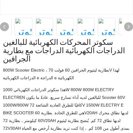
سكوتر المحركات الكهربائية للبالغين
الدراجات الكهربائية الدراجات مع بطارية
الجرافين
800W Scooter Electric ، بطارية ليثيوم الجرافين 60 فولت 70V لهذا
الدراجات الكهربائية e الدراجة e الكهربائية
هذا سكوتر الدراجات الكهربائي 1000W 800W 800W ELECTRY
ELECTREN للبالغين لديه أداء تسارع سريع. عادةً ما يكون Scooter 60V
1000W/800W كافيًا للطرق العادية الشائعة 72V 1500W ELECTRY E
BIKE SCOOTER هي للطرق الحادة. بطارية 60V20AH لديها نطاق محرك
60 كيلومتر ، بطارية 72V20AH لديها نطاق 72 كم. يُنصح بطارية ليثيوم
72V30AH بمدى أطول من 108 كم. ، إذا كنت تريد بطارية أرخص مع الحياة