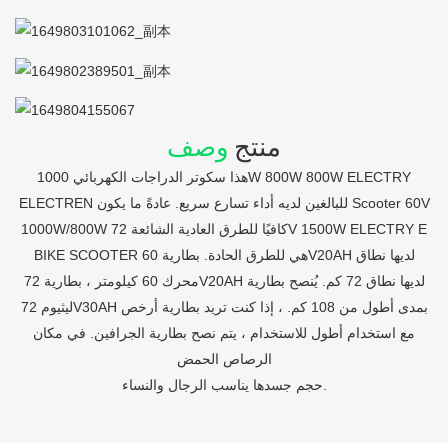
منتج
وصف
هذا سكوتر الدراجات الكهربائي 1000W 800W 800W ELECTRY
ELECTREN للبالغين لديه أداء تسارع سريع. عادةً ما يكون Scooter 60V
1000W/800W كافيًا للطرق العادية الشائعة 72V 1500W ELECTRY E
BIKE SCOOTER هي للطرق الحادة. بطارية 60V20AH لديها نطاق
محرك 60 كيلومتر ، بطارية 72V20AH لديها نطاق 72 كم. يُنصح بطارية
ليثيوم 72V30AH بمدى أطول من 108 كم. ، إذا كنت تريد بطارية أرخص
مع استخدام أطول للاستخدام ، يتم نصح بطارية الجرافين. في مكان
الرصاص الحمض
حجم جسدها يناسب الرجال والنساء.