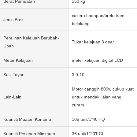
Berat Pemuatan
150 kg
cakera hadapan/brek dram
Jenis Brek
belakang
Peralihan Kelajuan Berubah-
Tukar kelajuan 3 gear
Ubah
Meter Kelajuan
meter kelajuan digital LCD
Saiz Tayar
3.0-10
Motor canggih 800w cukup kuat
Lain-Lain
untuk mendaki jalan yang
curam
Kuantiti Muatan Kontena
105 unit/1*40'HQ
Kuantiti Pesanan Minimum
36 unit/1*20'FCL