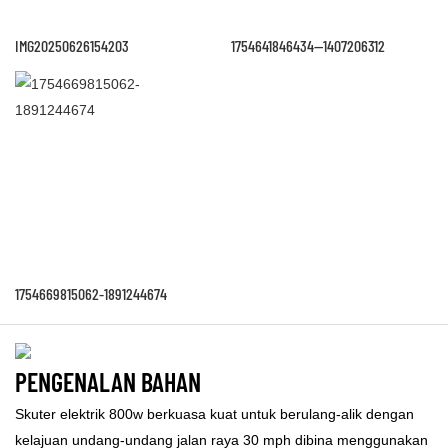
IMG20250626154203
1754641846434--1407206312
1754669815062-1891244674
PENGENALAN BAHAN
Skuter elektrik 800w berkuasa kuat untuk berulang-alik dengan
kelajuan undang-undang jalan raya 30 mph dibina menggunakan