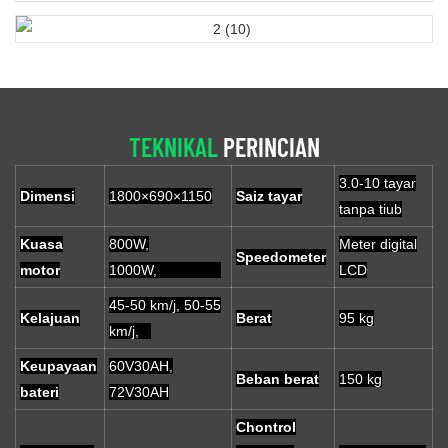
TEKNIKAL
PERINCIAN
3.0-10 tayar
Dimensi
1800×690×1150
Saiz tayar
tanpa tiub
Kuasa
800W,
Meter digital
Speedometer
motor
1000W,
LCD
45-50 km/j, 50-55
Kelajuan
Berat
95 kg
km/j,
Keupayaan
60V30AH,
Beban berat
150 kg
bateri
72V30AH
Chontrol