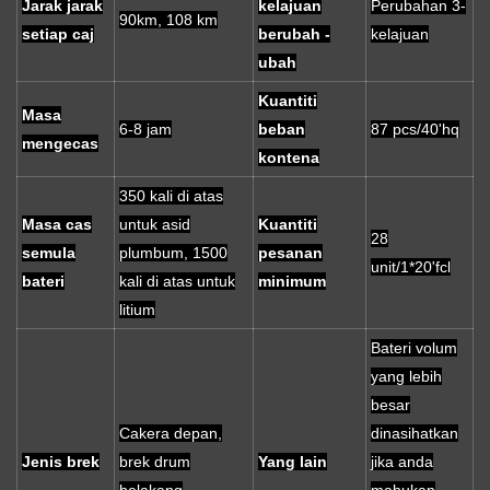
Jarak jarak
kelajuan
Perubahan 3-
90km, 108 km
setiap caj
berubah -
kelajuan
ubah
Kuantiti
Masa
6-8 jam
beban
87 pcs/40'hq
mengecas
kontena
350 kali di atas
Masa cas
untuk asid
Kuantiti
28
semula
plumbum, 1500
pesanan
unit/1*20'fcl
bateri
kali di atas untuk
minimum
litium
Bateri volum
yang lebih
besar
Cakera depan,
dinasihatkan
Jenis brek
brek drum
Yang lain
jika anda