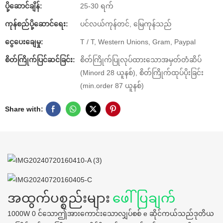
ပို့ဆောင်ချိန်:
25-30 ရက်
ကုန်စည်ပို့ဆောင်ရေး:
ပင်လယ်ကုန်တင်, မြေကုန်သည်
ငွေပေးချေမှု:
T / T, Western Unions, Gram, Paypal
စိတ်ကြိုက်ပြင်ဆင်ခြင်း:
စိတ်ကြိုက်ပြုလုပ်ထားသောအမှတ်တံဆိပ်
(Minord 28 ယူနစ်), စိတ်ကြိုက်ထုပ်ပိုးခြင်း
(min.order 87 ယူနစ်)
Share with:
အထွက်ပစ္စည်းများ
ဖေါ်ပြချက်
1000W 0 င်သောဤအားကောင်းသောလျှပ်စစ် e ဆိုင်ကယ်သည်ဒုတိယ