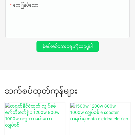
ကေြနပ်သော
စုံစမ်းစစ်ဆေးရေးကိုယခုပို့ပါ
ဆက်စပ်ထုတ်ကုန်များ