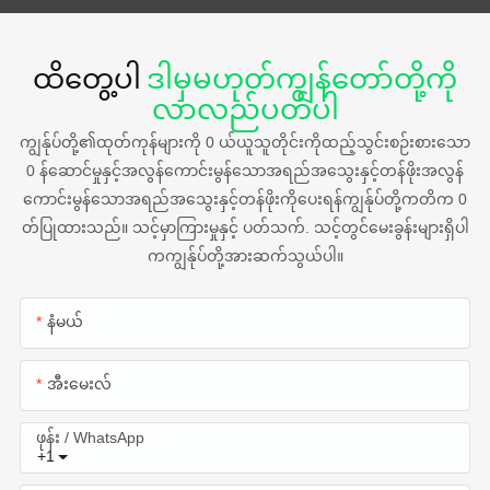
ထိတွေ့ပါ
ဒါမှမဟုတ်ကျွန်တော်တို့ကို
လာလည်ပတ်ပါ
ကျွန်ုပ်တို့၏ထုတ်ကုန်များကို 0 ယ်ယူသူတိုင်းကိုထည့်သွင်းစဉ်းစားသော
0 န်ဆောင်မှုနှင့်အလွန်ကောင်းမွန်သောအရည်အသွေးနှင့်တန်ဖိုးအလွန်
ကောင်းမွန်သောအရည်အသွေးနှင့်တန်ဖိုးကိုပေးရန်ကျွန်ုပ်တို့ကတိက 0
တ်ပြုထားသည်။ သင့်မှာကြားမှုနှင့် ပတ်သက်. သင့်တွင်မေးခွန်းများရှိပါ
ကကျွန်ုပ်တို့အားဆက်သွယ်ပါ။
နံမယ်
အီးမေးလ်
ဖုန်း / WhatsApp
+1