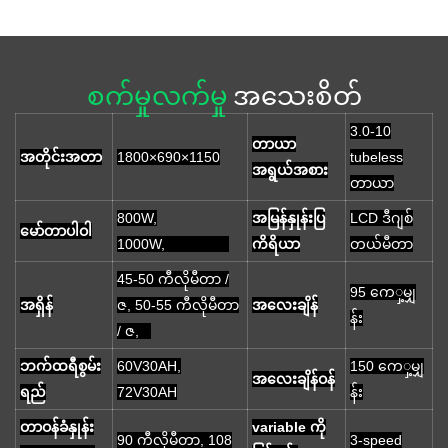
စက်မှုလက်မှု
အသေးစိတ်
3.0-10
တာယာ
အတိုင်းအတာ
1800×690×1150
tubeless
အရွယ်အစား
တာယာ
800W,
အမြန်နှုန်းပြ
LCD ဒီဂျစ်
မော်တာပါဝါ
1000W,
ကိရိယာ
တယ်မီတာ
45-50 ကီလိုမီတာ /
95 ကေှ့မျှ
အရှိန်
ဇ, 50-55 ကီလိုမီတာ
အလေးချိန်
န်း
/ ဇ,
ဘက်ထရီစွမ်း
60V30AH,
150 ကေှ့မျှ
အလေးချိန်ဝန်
ရည်
72V30AH
န်း
တာဝန်ခံနှုန်း
variable ကို
90 ကီလိုမီတာ, 108
3-speed