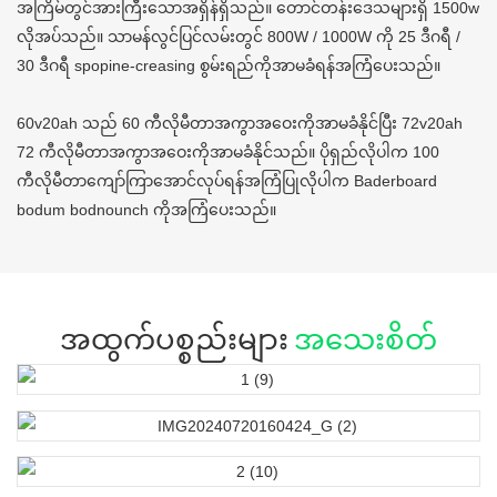
အကြိမ်တွင်အားကြီးသောအရှိန်ရှိသည်။ တောင်တန်းဒေသများရှိ 1500w
လိုအပ်သည်။ သာမန်လွင်ပြင်လမ်းတွင် 800W / 1000W ကို 25 ဒီဂရီ /
30 ဒီဂရီ spopine-creasing စွမ်းရည်ကိုအာမခံရန်အကြံပေးသည်။
60v20ah သည် 60 ကီလိုမီတာအကွာအဝေးကိုအာမခံနိုင်ပြီး 72v20ah
72 ကီလိုမီတာအကွာအဝေးကိုအာမခံနိုင်သည်။ ပိုရှည်လိုပါက 100
ကီလိုမီတာကျော်ကြာအောင်လုပ်ရန်အကြံပြုလိုပါက Baderboard
bodum bodnounch ကိုအကြံပေးသည်။
အထွက်ပစ္စည်းများ
အသေးစိတ်