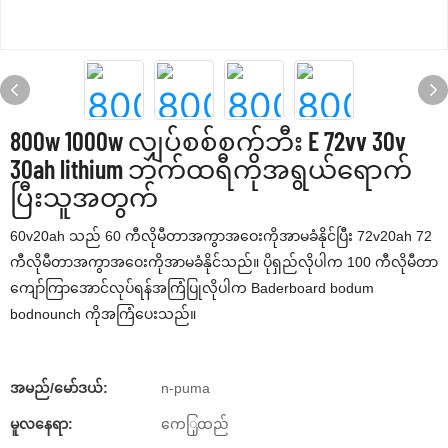
800w 1000w လျှပ်စစ်စက်ဘီး E 72vv 30v
30ah lithium ဘက်ထရီကိုအရွယ်ရောက်
ပြီးသူအတွက်
60v20ah သည် 60 ကီလိုမီတာအကွာအဝေးကိုအာမခံနိုင်ပြီး 72v20ah 72
ကီလိုမီတာအကွာအဝေးကိုအာမခံနိုင်သည်။ ပိုရှည်လိုပါက 100 ကီလိုမီတာ
ကျော်ကြာအောင်လုပ်ရန်အကြံပြုလိုပါက Baderboard bodum
bodnounch ကိုအကြံပေးသည်။
အမည်/မော်ဒယ်:
n-puma
မူလနေရာ:
ကေြှထည်