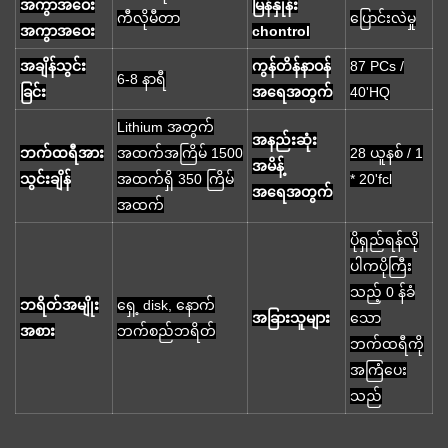
အကွာအဝေး
မြန်နှုန်း
ကီလိုမီတာ
ပြောင်းလဲမှု
အကွာအဝေး
chontrol
အချိန်သွင်း
ကွန်တိန်နာဝန်
87 PCs /
6-8 နာရီ
ခြင်း
အရေအတွက်
40'HQ
Lithium အတွက်
အနည်းဆုံး
ဘက်ထရီအား
အထက်အကြိမ် 1500
28 ယူနစ် / 1
အမိန့်
သွင်းချိန်
အထက်ရှိ 350 ကြိမ်
* 20'fcl
အရေအတွက်
အထက်
ပိုရှည်ရန်လို
ပါကပိုကြီး
သည့် 0 န်ခံ
ဘရိတ်အမျိုး
ရှေ့ disk, နောက်
အခြားသူများ
သော
အစား
ဘက်စည်ဘရိတ်
ဘက်ထရီကို
အကြံပေး
သည်