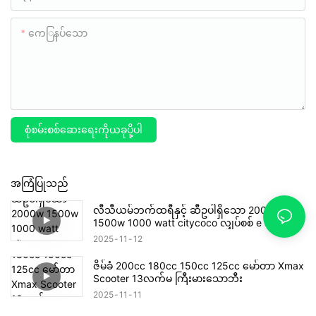
ကေြနပ်သော
စုံစမ်းစစ်ဆေးရေးကိုယခုပို့ပါ
အကြံပြုသည်
လီသီယမ်ဘက်ထရီနှင့် ဆီဥပါရှိသော 2000w
1500w 1000 watt citycoco လျှပ်စစ် e scooter
x12
2025
11
12
ဇိမ်ခံ 200cc 180cc 150cc 125cc မော်တာ Xmax
Scooter 13လက်မ ကြီးမားသောဘီး
2025
11
11