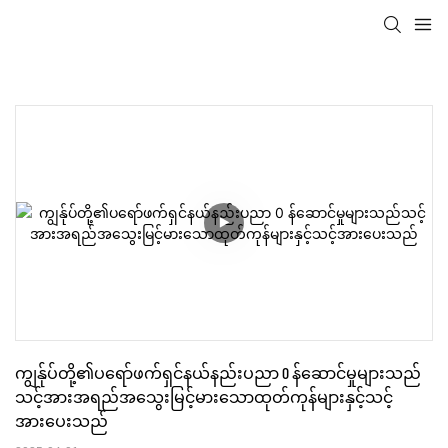
ကျွန်ုပ်တို့၏ပရော်ဖက်ရှင်နယ်နည်းပညာ 0 န်ဆောင်မှုများသည်
သင့်အားအရည်အသွေးမြင့်မားသောထုတ်ကုန်များနှင့်သင့်
အားပေးသည်