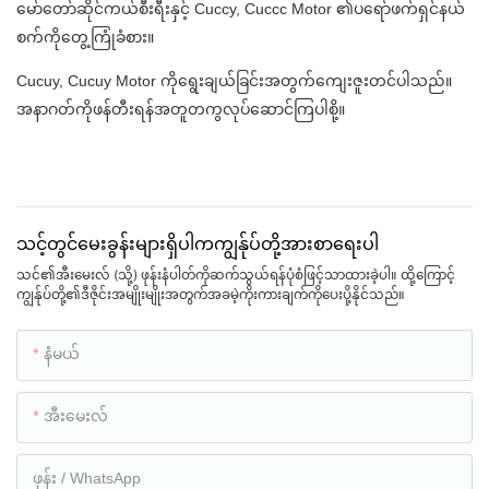
မော်တော်ဆိုင်ကယ်စီးရီးနှင့် Cuccy, Cuccc Motor ၏ပရော်ဖက်ရှင်နယ်
စက်ကိုတွေ့ကြုံခံစား။
Cucuy, Cucuy Motor ကိုရွေးချယ်ခြင်းအတွက်ကျေးဇူးတင်ပါသည်။
အနာဂတ်ကိုဖန်တီးရန်အတူတကွလုပ်ဆောင်ကြပါစို့။
သင့်တွင်မေးခွန်းများရှိပါကကျွန်ုပ်တို့အားစာရေးပါ
သင်၏အီးမေးလ် (သို့) ဖုန်းနံပါတ်ကိုဆက်သွယ်ရန်ပုံစံဖြင့်သာထားခဲ့ပါ။ ထို့ကြောင့်
ကျွန်ုပ်တို့၏ဒီဇိုင်းအမျိုးမျိုးအတွက်အခမဲ့ကိုးကားချက်ကိုပေးပို့နိုင်သည်။
နံမယ်
အီးမေးလ်
ဖုန်း / WhatsApp