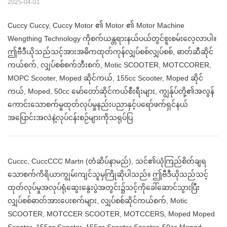
2025-04-01
Cuccy Cuccy, Cuccy Motor ၏ Motor ၏ Motor Machine
Wengthing Technology ကိုစက်ယန္တရားနယ်ပယ်တွင်စူးစမ်းလေ့လာပါ။
ဤဗီဒီယိုသည်သင့်အားအဓိကထုတ်ကုန်လျှပ်စစ်လျှပ်စစ်, ဓာတ်ဆီဆိုင်
ကယ်စက်, လျှပ်စစ်စက်ဘီးစက်, Motic SCOOTER, MOTCCORER,
MOPC Scooter, Moped ဆိုင်ကယ်, 155cc Scooter, Moped ဆိုင်
ကယ်, Moped, 50cc မော်တော်ဆိုင်ကယ်စီးရီးများ, ကျွန်ုပ်တို့၏အလွန်
ကောင်းသောစက်မှုထုတ်လုပ်မှုနည်းပညာနှင့်ပရော်ဖက်ရှင်နယ်
အပြောင်းအလဲနဲ့လုပ်ငန်းစဉ်များကိုသရုပ်ပြ
Cuccc, CuccCCC Martn (တံဆိပ်နာမည်), သင်၏ယုံကြည်စိတ်ချရ
သောစက်ကိရိယာကျွမ်းကျင်သူမှကြိုဆိုပါသည်။ ဤဗီဒီယိုသည်သင့်
ထုတ်လုပ်မှုအလုပ်ရုံဆွေးနွေးပွဲအတွင်း၌သင့်ကိုခေါ်ဆောင်သွားပြီး
လျှပ်စစ်ဓာတ်အားပေးစက်များ, လျှပ်စစ်ဆိုင်ကယ်စက်, Motic
SCOOTER, MOTCCER SCOOTER, MOTCCERS, Moped Moped