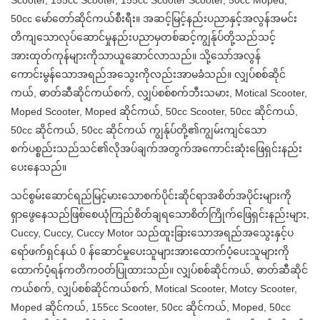
Scooter, 155cc Scooter, 155cc Scooter Scooter, 50cc Moped,
50cc မော်တော်ဆိုင်ကယ်စီးရီး။ အဆင့်မြင့်နည်းပညာနှင့်အလွန်အမင်း
တိကျသောလုပ်ဆောင်မှုနည်းပညာမှတစ်ဆင့်ကျွန်ုပ်တို့သည်သင့်
အားထုတ်ကုန်များကိုသာယူဆောင်လာသည်။ သို့သော်အလွန်
ကောင်းမွန်သောအရည်အသွေးကိုလည်းအာမခံသည်။ လျှပ်စစ်ဆိုင်
ကယ်, ဓာတ်ဆီဆိုင်ကယ်စက်, လျှပ်စစ်စက်ဘီးသမား, Motical Scooter,
Moped Scooter, Moped ဆိုင်ကယ်, 50cc Scooter, 50cc ဆိုင်ကယ်,
50cc ဆိုင်ကယ်, 50cc ဆိုင်ကယ် ကျွန်ုပ်တို့၏ကျွမ်းကျင်သော
စက်ပစ္စည်းသည်သင်၏လိုအပ်ချက်အတွက်အကောင်းဆုံးဖြေရှင်းနည်း
ပေးနေသည်။
သင်စွမ်းဆောင်ရည်မြင့်မားသောစက်ပိုင်းဆိုင်ရာအစိတ်အပိုင်းများကို
ရှာဖွေနေသည်ဖြစ်စေယုံကြည်စိတ်ချရသောစိတ်ကြိုက်ဖြေရှင်းနည်းများ,
Cuccy, Cuccy, Cuccy Motor သည်ထူးခြားသောအရည်အသွေးနှင့်ပ
ရော်ဖက်ရှင်နယ် 0 န်ဆောင်မှုပေးသူများအားထောက်ပံ့ပေးသူများကို
ထောက်ပံ့ရန်ကတိကဝတ်ပြုထားသည်။ လျှပ်စစ်ဆိုင်ကယ်, ဓာတ်ဆီဆိုင်
ကယ်စက်, လျှပ်စစ်ဆိုင်ကယ်စက်, Motical Scooter, Motcy Scooter,
Moped ဆိုင်ကယ်, 155cc Scooter, 50cc ဆိုင်ကယ်, Moped, 50cc