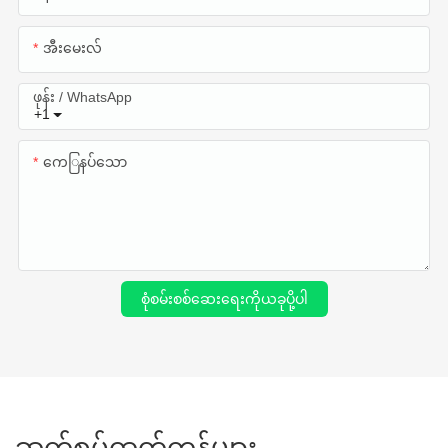
အီးမေးလ်
ဖုန်း / WhatsApp
+1
ကေြနပ်သော
စုံစမ်းစစ်ဆေးရေးကိုယခုပို့ပါ
ဆက်စပ်ထုတ်ကုန်များ