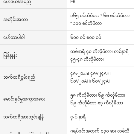
မော်ဒယ်/အမည်
F6
၁၆၅ စင်တီမီတာ * ၆၈ စင်တီမီတာ
အတိုင်းအတာ
* ၁၁၀ စင်တီမီတာ
မော်တာပါဝါ
၆၀၀ ဝပ် ၈၀၀ ဝပ်
တစ်နာရီ ၄၀ ကီလိုမီတာ၊ တစ်နာရီ
မြန်နှုန်း
၄၅-၄၈ ကီလိုမီတာ၊
၄၈v၂၀ah၊ ၄၈V၂၄AH၊
ဘက်ထရီစွမ်းရည်
၆၀V၂၀AH၊ ၆၀V၂၄AH
၅၈ ကီလိုမီတာ၊ ၆၉ ကီလိုမီတာ၊
မောင်းနှင်မှုအကွာအဝေး
၆၉ ကီလိုမီတာ ၈၃ ကီလိုမီတာ
ဘက်ထရီအားသွင်းချိန်
၄-၆ နာရီ
ဂရပ်ဖင်းအတွက် ၇၃၀ ဆ၊ လစ်သီ