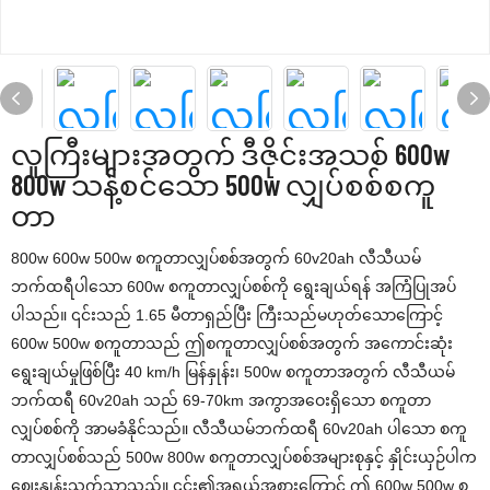
လူကြီးများအတွက် ဒီဇိုင်းအသစ် 600w
800w သန့်စင်သော 500w လျှပ်စစ်စကူ
တာ
800w 600w 500w စကူတာလျှပ်စစ်အတွက် 60v20ah လီသီယမ်
ဘက်ထရီပါသော 600w စကူတာလျှပ်စစ်ကို ရွေးချယ်ရန် အကြံပြုအပ်
ပါသည်။ ၎င်းသည် 1.65 မီတာရှည်ပြီး ကြီးသည်မဟုတ်သောကြောင့်
600w 500w စကူတာသည် ဤစကူတာလျှပ်စစ်အတွက် အကောင်းဆုံး
ရွေးချယ်မှုဖြစ်ပြီး 40 km/h မြန်နှုန်း၊ 500w စကူတာအတွက် လီသီယမ်
ဘက်ထရီ 60v20ah သည် 69-70km အကွာအဝေးရှိသော စကူတာ
လျှပ်စစ်ကို အာမခံနိုင်သည်။ လီသီယမ်ဘက်ထရီ 60v20ah ပါသော စကူ
တာလျှပ်စစ်သည် 500w 800w စကူတာလျှပ်စစ်အများစုနှင့် နှိုင်းယှဉ်ပါက
ဈေးနှုန်းသက်သာသည်။ ၎င်း၏အရွယ်အစားကြောင့် ဤ 600w 500w စ