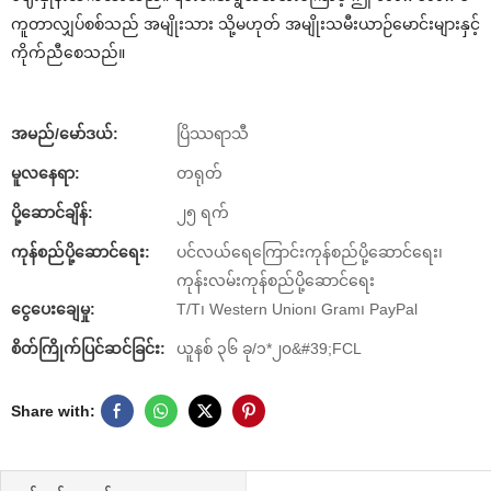
ကူတာလျှပ်စစ်သည် အမျိုးသား သို့မဟုတ် အမျိုးသမီးယာဉ်မောင်းများနှင့်
ကိုက်ညီစေသည်။
အမည်/မော်ဒယ်:
ပြိဿရာသီ
မူလနေရာ:
တရုတ်
ပို့ဆောင်ချိန်:
၂၅ ရက်
ကုန်စည်ပို့ဆောင်ရေး:
ပင်လယ်ရေကြောင်းကုန်စည်ပို့ဆောင်ရေး၊
ကုန်းလမ်းကုန်စည်ပို့ဆောင်ရေး
ငွေပေးချေမှု:
T/T၊ Western Union၊ Gram၊ PayPal
စိတ်ကြိုက်ပြင်ဆင်ခြင်း:
ယူနစ် ၃၆ ခု/၁*၂၀&#39;FCL
Share with: