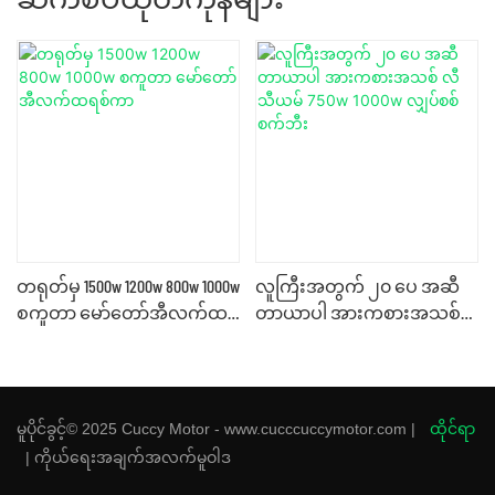
တရုတ်မှ 1500w 1200w 800w 1000w
လူကြီးအတွက် ၂၀ ပေ အဆီ
စကူတာ မော်တော်အီလက်ထ
တာယာပါ အားကစားအသစ်
ရစ်ကာ
လီသီယမ် 750w 1000w လျှပ်စစ်
စက်ဘီး
မူပိုင်ခွင့်© 2025 Cuccy Motor - www.cucccuccymotor.com |
ထိုင်ရာ
|
ကိုယ်ရေးအချက်အလက်မူဝါဒ