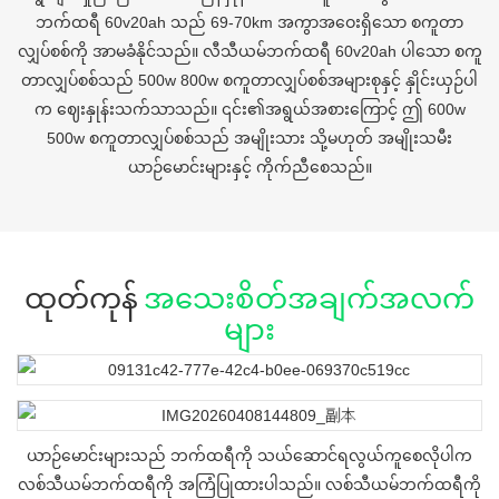
ဘက်ထရီ 60v20ah သည် 69-70km အကွာအဝေးရှိသော စကူတာ
လျှပ်စစ်ကို အာမခံနိုင်သည်။ လီသီယမ်ဘက်ထရီ 60v20ah ပါသော စကူ
တာလျှပ်စစ်သည် 500w 800w စကူတာလျှပ်စစ်အများစုနှင့် နှိုင်းယှဉ်ပါ
က ဈေးနှုန်းသက်သာသည်။ ၎င်း၏အရွယ်အစားကြောင့် ဤ 600w
500w စကူတာလျှပ်စစ်သည် အမျိုးသား သို့မဟုတ် အမျိုးသမီး
ယာဉ်မောင်းများနှင့် ကိုက်ညီစေသည်။
ထုတ်ကုန်
အသေးစိတ်အချက်အလက်
များ
ယာဉ်မောင်းများသည် ဘက်ထရီကို သယ်ဆောင်ရလွယ်ကူစေလိုပါက
လစ်သီယမ်ဘက်ထရီကို အကြံပြုထားပါသည်။ လစ်သီယမ်ဘက်ထရီကို