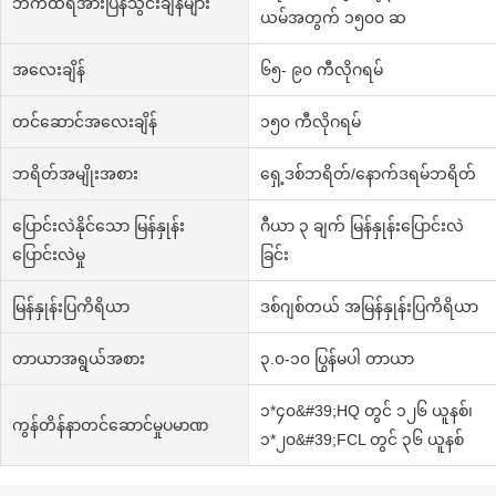
ဘက်ထရီအားပြန်သွင်းချိန်များ
ယမ်အတွက် ၁၅၀၀ ဆ
အလေးချိန်
၆၅- ၉၀ ကီလိုဂရမ်
တင်ဆောင်အလေးချိန်
၁၅၀ ကီလိုဂရမ်
ဘရိတ်အမျိုးအစား
ရှေ့ဒစ်ဘရိတ်/နောက်ဒရမ်ဘရိတ်
ပြောင်းလဲနိုင်သော မြန်နှုန်း
ဂီယာ ၃ ချက် မြန်နှုန်းပြောင်းလဲ
ပြောင်းလဲမှု
ခြင်း
မြန်နှုန်းပြကိရိယာ
ဒစ်ဂျစ်တယ် အမြန်နှုန်းပြကိရိယာ
တာယာအရွယ်အစား
၃.၀-၁၀ ပြွန်မပါ တာယာ
၁*၄၀&#39;HQ တွင် ၁၂၆ ယူနစ်၊
ကွန်တိန်နာတင်ဆောင်မှုပမာဏ
၁*၂၀&#39;FCL တွင် ၃၆ ယူနစ်