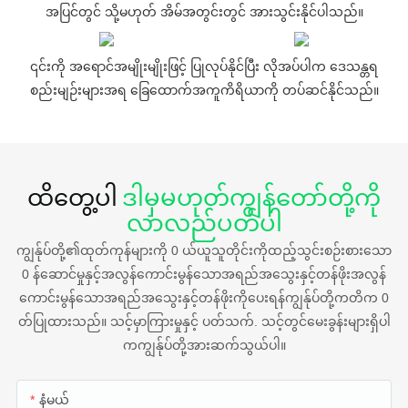
အပြင်တွင် သို့မဟုတ် အိမ်အတွင်းတွင် အားသွင်းနိုင်ပါသည်။
၎င်းကို အရောင်အမျိုးမျိုးဖြင့် ပြုလုပ်နိုင်ပြီး လိုအပ်ပါက ဒေသန္တရ
စည်းမျဉ်းများအရ ခြေထောက်အကူကိရိယာကို တပ်ဆင်နိုင်သည်။
ထိတွေ့ပါ
ဒါမှမဟုတ်ကျွန်တော်တို့ကို
လာလည်ပတ်ပါ
ကျွန်ုပ်တို့၏ထုတ်ကုန်များကို 0 ယ်ယူသူတိုင်းကိုထည့်သွင်းစဉ်းစားသော
0 န်ဆောင်မှုနှင့်အလွန်ကောင်းမွန်သောအရည်အသွေးနှင့်တန်ဖိုးအလွန်
ကောင်းမွန်သောအရည်အသွေးနှင့်တန်ဖိုးကိုပေးရန်ကျွန်ုပ်တို့ကတိက 0
တ်ပြုထားသည်။ သင့်မှာကြားမှုနှင့် ပတ်သက်. သင့်တွင်မေးခွန်းများရှိပါ
ကကျွန်ုပ်တို့အားဆက်သွယ်ပါ။
နံမယ်