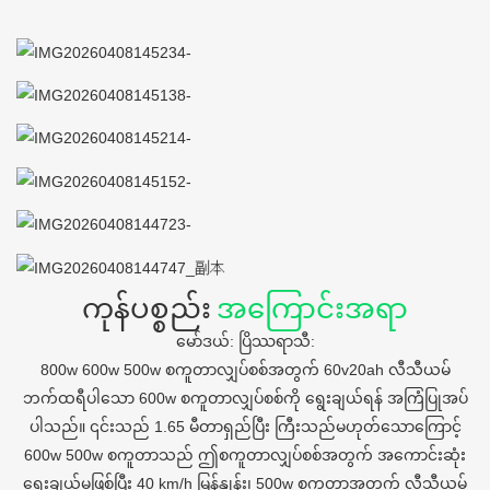
ကုန်ပစ္စည်း
အကြောင်းအရာ
မော်ဒယ်: ပြိဿရာသီ:
800w 600w 500w စကူတာလျှပ်စစ်အတွက် 60v20ah လီသီယမ်
ဘက်ထရီပါသော 600w စကူတာလျှပ်စစ်ကို ရွေးချယ်ရန် အကြံပြုအပ်
ပါသည်။ ၎င်းသည် 1.65 မီတာရှည်ပြီး ကြီးသည်မဟုတ်သောကြောင့်
600w 500w စကူတာသည် ဤစကူတာလျှပ်စစ်အတွက် အကောင်းဆုံး
ရွေးချယ်မှုဖြစ်ပြီး 40 km/h မြန်နှုန်း၊ 500w စကူတာအတွက် လီသီယမ်