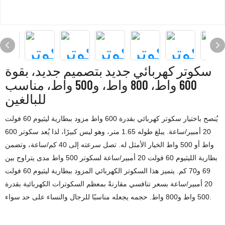
سكوتر كهربائي جديد بتصميم جديد، بقوة
600 واط، 800 واط، و500 واط، مناسب
للبالغين
يُنصح باختيار سكوتر كهربائي بقدرة 600 واط مزود ببطارية ليثيوم 60 فولت
20 أمبير/ساعة. يبلغ طوله 1.65 متر، وهو ليس كبيرًا، لذا يُعد سكوتر 600
واط أو 500 واط الخيار الأمثل له. تصل سرعته إلى 40 كم/ساعة، وتضمن
بطارية الليثيوم 60 فولت 20 أمبير/ساعة لسكوتر 500 واط مدى يتراوح بين
69 و70 كم. يتميز هذا السكوتر الكهربائي المزود ببطارية ليثيوم 60 فولت
20 أمبير/ساعة بسعر تنافسي مقارنةً بمعظم السكوترات الكهربائية بقدرة
500 واط و800 واط. حجمه يجعله مناسبًا للرجال والنساء على حد سواء.