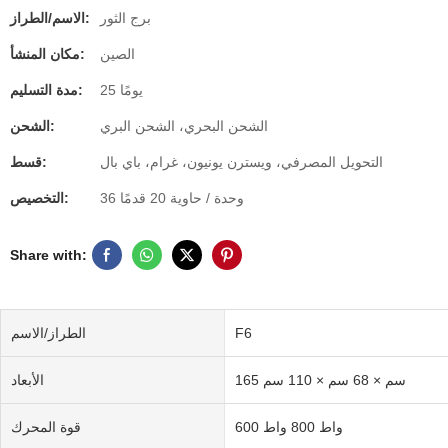
برج الثور
الاسم/الطراز:
الصين
مكان المنشأ:
25 يومًا
مدة التسليم:
الشحن البحري، الشحن البري
الشحن:
التحويل المصرفي، ويسترن يونيون، غرام، باي بال
قسط:
36 وحدة / حاوية 20 قدمًا
التخصيص:
Share with:
F6
الطراز/الاسم
165 سم × 68 سم × 110 سم
الأبعاد
600 واط 800 واط
قوة المحرك