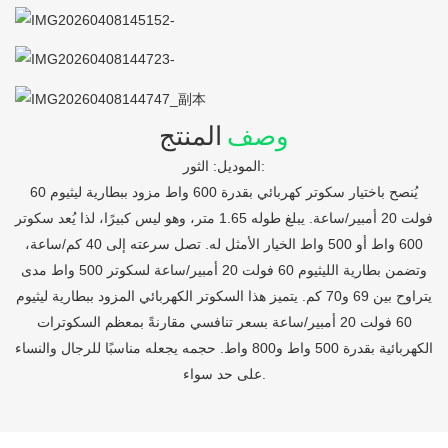
وصف
المنتج
الموديل: الثور:
يُنصح باختيار سكوتر كهربائي بقدرة 600 واط مزود ببطارية ليثيوم 60
فولت 20 أمبير/ساعة. يبلغ طوله 1.65 متر، وهو ليس كبيرًا، لذا يُعد سكوتر
600 واط أو 500 واط الخيار الأمثل له. تصل سرعته إلى 40 كم/ساعة،
وتضمن بطارية الليثيوم 60 فولت 20 أمبير/ساعة لسكوتر 500 واط مدى
يتراوح بين 69 و70 كم. يتميز هذا السكوتر الكهربائي المزود ببطارية ليثيوم
60 فولت 20 أمبير/ساعة بسعر تنافسي مقارنةً بمعظم السكوترات
الكهربائية بقدرة 500 واط و800 واط. حجمه يجعله مناسبًا للرجال والنساء
على حد سواء.