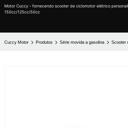
Motor Cuccy - fornecendo scooter de ciclomotor elétrico persona
150cc/125cc/50cc
Cuccy Motor
Produtos
Série movida a gasolina
Scooter 