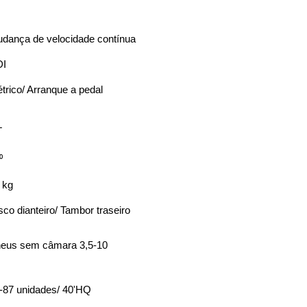
dança de velocidade contínua
DI
étrico/ Arranque a pedal
L
⁰
 kg
sco dianteiro/ Tambor traseiro
eus sem câmara 3,5-10
-87 unidades/ 40'HQ