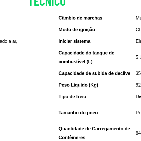
TÉCNICO
DETALHES
Câmbio de marchas
Mu
Modo de ignição
C
rado a ar,
Iniciar sistema
El
Capacidade do tanque de
5 
combustível (L)
Capacidade de subida de declive
35
Peso Líquido (Kg)
92
Tipo de freio
Di
Tamanho do pneu
Pn
Quantidade de Carregamento de
84
Contêineres