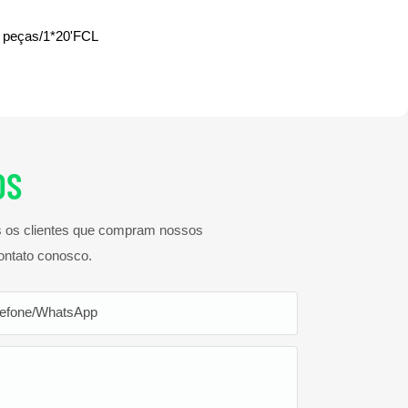
 peças/1*20'FCL
OS
os os clientes que compram nossos
ontato conosco.
lefone/WhatsApp