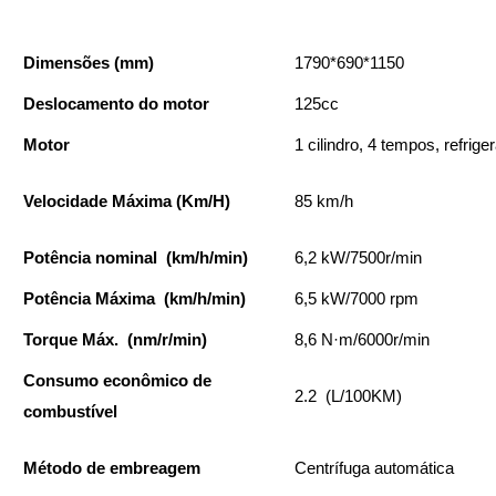
Dimensões (mm)
1790*690*1150
Deslocamento do motor
125cc
Motor
1 cilindro, 4 tempos, refrige
Velocidade Máxima (Km/H)
85 km/h
Potência nominal (km/h/min)
6,2 kW/7500r/min
Potência Máxima (km/h/min)
6,5 kW/7000 rpm
Torque Máx. (nm/r/min)
8,6 N·m/6000r/min
Consumo econômico de
2.2 (L/100KM)
combustível
Método de embreagem
Centrífuga automática