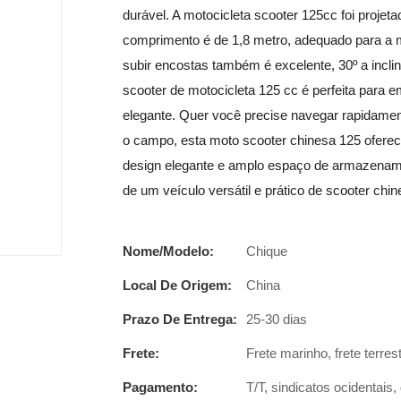
durável. A motocicleta scooter 125cc foi proje
comprimento é de 1,8 metro, adequado para a 
subir encostas também é excelente, 30º a incli
scooter de motocicleta 125 cc é perfeita para
elegante. Quer você precise navegar rapidament
o campo, esta moto scooter chinesa 125 oferec
design elegante e amplo espaço de armazename
de um veículo versátil e prático de scooter chi
Nome/Modelo:
Chique
Local De Origem:
China
Prazo De Entrega:
25-30 dias
Frete:
Frete marinho, frete terres
Pagamento:
T/T, sindicatos ocidentais