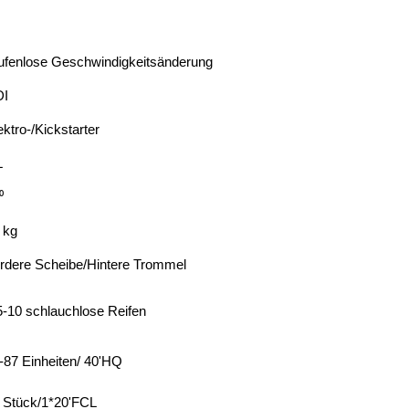
ufenlose Geschwindigkeitsänderung
DI
ektro-/Kickstarter
L
⁰
 kg
rdere Scheibe/Hintere Trommel
5-10 schlauchlose Reifen
-87 Einheiten/ 40'HQ
 Stück/1*20'FCL