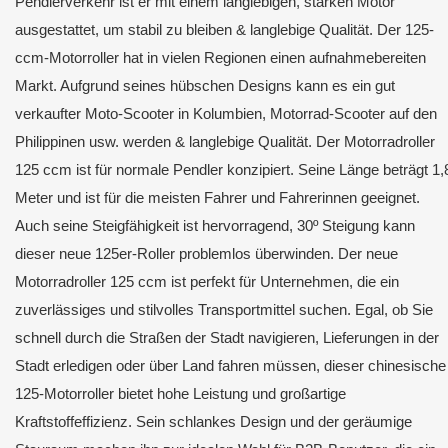
Pendlerverkehr ist er mit einem langlebigen, starken Motor
ausgestattet, um stabil zu bleiben & langlebige Qualität. Der 125-
ccm-Motorroller hat in vielen Regionen einen aufnahmebereiten
Markt. Aufgrund seines hübschen Designs kann es ein gut
verkaufter Moto-Scooter in Kolumbien, Motorrad-Scooter auf den
Philippinen usw. werden & langlebige Qualität. Der Motorradroller
125 ccm ist für normale Pendler konzipiert. Seine Länge beträgt 1,
Meter und ist für die meisten Fahrer und Fahrerinnen geeignet.
Auch seine Steigfähigkeit ist hervorragend, 30º Steigung kann
dieser neue 125er-Roller problemlos überwinden. Der neue
Motorradroller 125 ccm ist perfekt für Unternehmen, die ein
zuverlässiges und stilvolles Transportmittel suchen. Egal, ob Sie
schnell durch die Straßen der Stadt navigieren, Lieferungen in der
Stadt erledigen oder über Land fahren müssen, dieser chinesische
125-Motorroller bietet hohe Leistung und großartige
Kraftstoffeffizienz. Sein schlankes Design und der geräumige