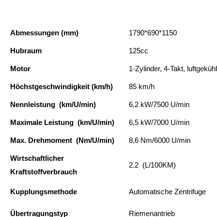
Abmessungen (mm)
1790*690*1150
Hubraum
125cc
Motor
1-Zylinder, 4-Takt, luftgekühl
Höchstgeschwindigkeit (km/h)
85 km/h
Nennleistung (km/U/min)
6,2 kW/7500 U/min
Maximale Leistung (km/U/min)
6,5 kW/7000 U/min
Max. Drehmoment (Nm/U/min)
8,6 Nm/6000 U/min
Wirtschaftlicher
2.2 (L/100KM)
Kraftstoffverbrauch
Kupplungsmethode
Automatische Zentrifuge
Übertragungstyp
Riemenantrieb