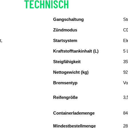
TECHNISCH
DETAILS
Gangschaltung
St
Zündmodus
C
t,
Startsystem
El
Kraftstofftankinhalt (L)
5 
Steigfähigkeit
35
Nettogewicht (kg)
92
Bremsentyp
Vo
Reifengröße
3,
Containerlademenge
84
Mindestbestellmenge
28