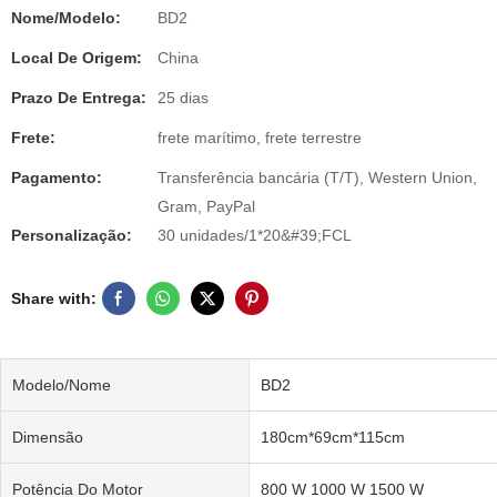
Nome/Modelo:
BD2
Local De Origem:
China
Prazo De Entrega:
25 dias
Frete:
frete marítimo, frete terrestre
Pagamento:
Transferência bancária (T/T), Western Union,
Gram, PayPal
Personalização:
30 unidades/1*20&#39;FCL
Share with:
Modelo/Nome
BD2
Dimensão
180cm*69cm*115cm
Potência Do Motor
800 W 1000 W 1500 W