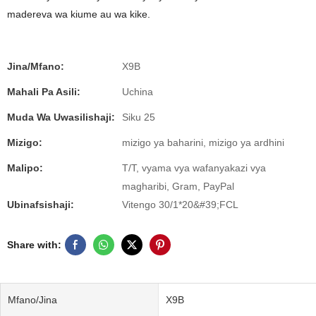
madereva wa kiume au wa kike.
Jina/Mfano:
X9B
Mahali Pa Asili:
Uchina
Muda Wa Uwasilishaji:
Siku 25
Mizigo:
mizigo ya baharini, mizigo ya ardhini
Malipo:
T/T, vyama vya wafanyakazi vya
magharibi, Gram, PayPal
Ubinafsishaji:
Vitengo 30/1*20&#39;FCL
Share with:
Mfano/Jina
X9B