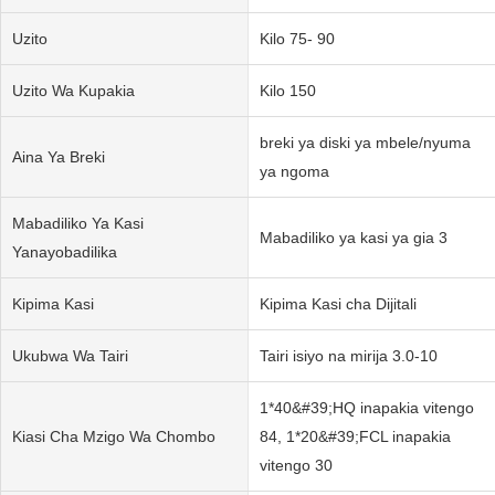
Uzito
Kilo 75- 90
Uzito Wa Kupakia
Kilo 150
breki ya diski ya mbele/nyuma
Aina Ya Breki
ya ngoma
Mabadiliko Ya Kasi
Mabadiliko ya kasi ya gia 3
Yanayobadilika
Kipima Kasi
Kipima Kasi cha Dijitali
Ukubwa Wa Tairi
Tairi isiyo na mirija 3.0-10
1*40&#39;HQ inapakia vitengo
Kiasi Cha Mzigo Wa Chombo
84, 1*20&#39;FCL inapakia
vitengo 30