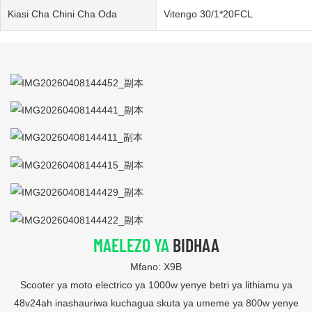
Kiasi Cha Chini Cha Oda
Vitengo 30/1*20FCL
MAELEZO YA
BIDHAA
Mfano: X9B
Scooter ya moto electrico ya 1000w yenye betri ya lithiamu ya
48v24ah inashauriwa kuchagua skuta ya umeme ya 800w yenye