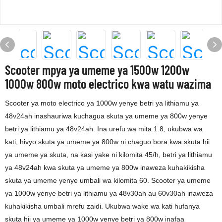
Scooter mpya ya umeme ya 1500w 1200w
1000w 800w moto electrico kwa watu wazima
Scooter ya moto electrico ya 1000w yenye betri ya lithiamu ya
48v24ah inashauriwa kuchagua skuta ya umeme ya 800w yenye
betri ya lithiamu ya 48v24ah. Ina urefu wa mita 1.8, ukubwa wa
kati, hivyo skuta ya umeme ya 800w ni chaguo bora kwa skuta hii
ya umeme ya skuta, na kasi yake ni kilomita 45/h, betri ya lithiamu
ya 48v24ah kwa skuta ya umeme ya 800w inaweza kuhakikisha
skuta ya umeme yenye umbali wa kilomita 60. Scooter ya umeme
ya 1000w yenye betri ya lithiamu ya 48v30ah au 60v30ah inaweza
kuhakikisha umbali mrefu zaidi. Ukubwa wake wa kati hufanya
skuta hii ya umeme ya 1000w yenye betri ya 800w inafaa