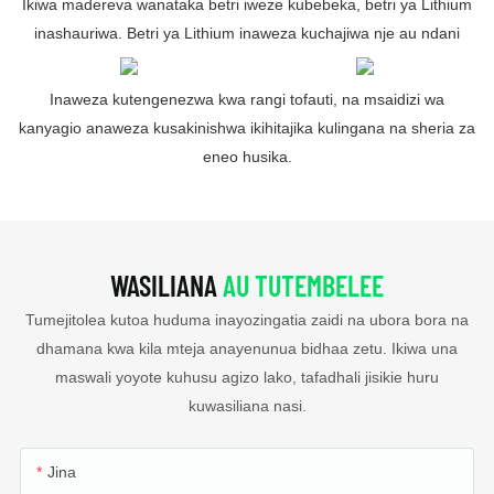
Ikiwa madereva wanataka betri iweze kubebeka, betri ya Lithium
inashauriwa. Betri ya Lithium inaweza kuchajiwa nje au ndani
Inaweza kutengenezwa kwa rangi tofauti, na msaidizi wa
kanyagio anaweza kusakinishwa ikihitajika kulingana na sheria za
eneo husika.
WASILIANA
AU TUTEMBELEE
Tumejitolea kutoa huduma inayozingatia zaidi na ubora bora na
dhamana kwa kila mteja anayenunua bidhaa zetu. Ikiwa una
maswali yoyote kuhusu agizo lako, tafadhali jisikie huru
kuwasiliana nasi.
Jina