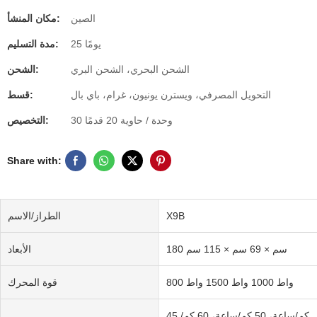
الصين
مكان المنشأ:
25 يومًا
مدة التسليم:
الشحن البحري، الشحن البري
الشحن:
التحويل المصرفي، ويسترن يونيون، غرام، باي بال
قسط:
30 وحدة / حاوية 20 قدمًا
التخصيص:
Share with:
X9B
الطراز/الاسم
180 سم × 69 سم × 115 سم
الأبعاد
800 واط 1000 واط 1500 واط
قوة المحرك
45 كم/ساعة، 50 كم/ساعة، 60 كم/