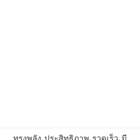
ทรงพลัง, ประสิทธิภาพ, รวดเร็ว, มี