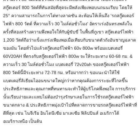
สกู๊ตเตอร์ 800 วัตต์ที่ทันสมัยที่สุดจะมีพลังเพียงพอบนถนนเรียบ โดยให้
25° ความสามารถในการไต่ทางลาดชัน สะท้อนให้เห็นถึง 'รถสกู๊ตเตอร์
ไฟฟ้า 800 วัตต์ ที่ความเร็ว 30 ไมล์ต่อชั่วโมง' อัตราเร่งอันทรงพลังใน
ครั้งที่สองสร้างความพึงพอใจให้กับผู้ขับขี่ ในพื้นที่ภูเขา สกู๊ตเตอร์ไฟฟ้า
1,200 วัตต์ถือว่าแข็งแกร่งเพียงพอเมื่อเทียบกับขนาดตัวถังอันชาญฉลาด
ของมัน โดยทั่วไปแล้วสกู๊ตเตอร์ไฟฟ้า 60v 800w พร้อมแบตเตอรี่
60V20AH ที่ตรงกับสกู๊ตเตอร์ไฟฟ้า 800w จะให้ระยะทาง 60-68 กม. &
ความเร็ว 30 ไมล์ต่อชั่วโมง แบตเตอรี่ 72v20ah ของสกู๊ตเตอร์ไฟฟ้า
800 วัตต์นี้มีระยะทาง 72-78 กม. หรือมากกว่า ขอแนะนำให้ใช้
แบตเตอรี่ลิเธียมไออนขนาดใหญ่กว่าหากคุณต้องการระยะที่ไกลขึ้น
ประสิทธิภาพและคุณภาพที่ทนทานจะทำให้ผู้บริโภคพึงพอใจ การบริการ
นั้นเรียบง่ายและแทบไม่ต้องบำรุงรักษาเลยในการใช้รถสกู๊ตเตอร์ไฟฟ้า
ขนาดกลาง & ประสิทธิภาพมุ่งเป้าไปที่ตลาดการขายรถสกู๊ตเตอร์ไฟฟ้าที่
ดีที่สุด เช่น ไนจีเรีย อินโดนีเซีย มาเลเซีย ฟิลิปปินส์ อเมริกาใต้
อเมริกาเหนือ เป็นต้น