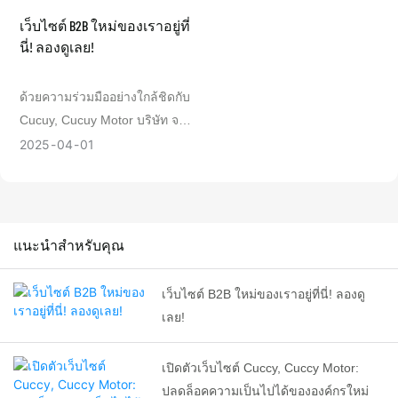
อุตสาหกรรม B2B
เว็บไซต์ B2B ใหม่ของเราอยู่ที่
นี่! ลองดูเลย!
ด้วยความร่วมมืออย่างใกล้ชิดกับ
Cucuy, Cucuy Motor บริษัท จะ
สามารถคว้าโอกาสทางการ
2025
04
01
ตลาดได้ดีขึ้นและเพิ่มความ
สามารถในการแข่งขัน ยินดี
ต้อนรับสู่การเยี่ยมชมเว็บไซต์
ใหม่ของเราและประสบการณ์
แนะนำสำหรับคุณ
บริการ B2B ที่ดีขึ้น!
เว็บไซต์ B2B ใหม่ของเราอยู่ที่นี่! ลองดู
เลย!
เปิดตัวเว็บไซต์ Cuccy, Cuccy Motor:
ปลดล็อคความเป็นไปได้ขององค์กรใหม่