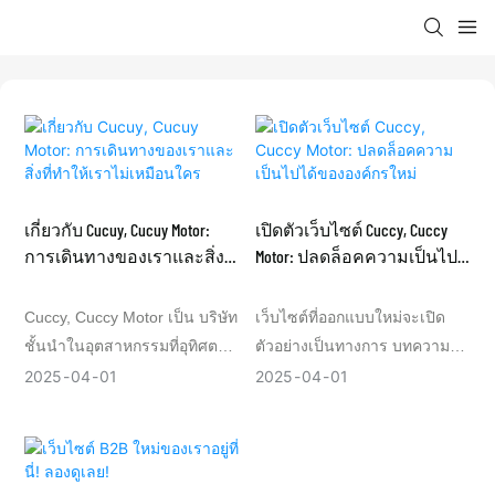
เกี่ยวกับ Cucuy, Cucuy Motor:
เปิดตัวเว็บไซต์ Cuccy, Cuccy
การเดินทางของเราและสิ่งที่
Motor: ปลดล็อคความเป็นไป
ทำให้เราไม่เหมือนใคร
ได้ขององค์กรใหม่
Cuccy, Cuccy Motor เป็น บริษัท
เว็บไซต์ที่ออกแบบใหม่จะเปิด
ชั้นนำในอุตสาหกรรมที่อุทิศตน
ตัวอย่างเป็นทางการ บทความนี้
เพื่อเชื่อมโยงธุรกิจกับทรัพยากร
จะให้ความเข้าใจในเชิงลึกเกี่ยว
2025
04
01
2025
04
01
และโซลูชั่นที่เหมาะสม คุณจะ
กับวิสัยทัศน์ค่านิยมและ
ได้เรียนรู้เกี่ยวกับต้นกำเนิดค่า
คุณสมบัติหลักของเราและ
นิยมและข้อได้เปรียบที่เป็น
สำรวจว่าเราใช้เทคโนโลยีที่เป็น
เอกลักษณ์ของ บริษัท ของเราใน
นวัตกรรมอย่างไร