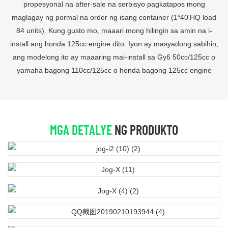
propesyonal na after-sale na serbisyo pagkatapos mong
maglagay ng pormal na order ng isang container (1*40'HQ load
84 units). Kung gusto mo, maaari mong hilingin sa amin na i-
install ang honda 125cc engine dito. Iyon ay masyadong sabihin,
ang modelong ito ay maaaring mai-install sa Gy6 50cc/125cc o
yamaha bagong 110cc/125cc o honda bagong 125cc engine
MGA DETALYE
NG PRODUKTO