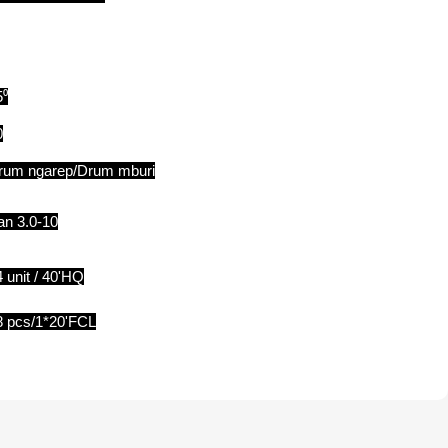
5⁰
0
rum ngarep/Drum mburi
an 3.0-10
 unit / 40'HQ
8 pcs/1*20'FCL