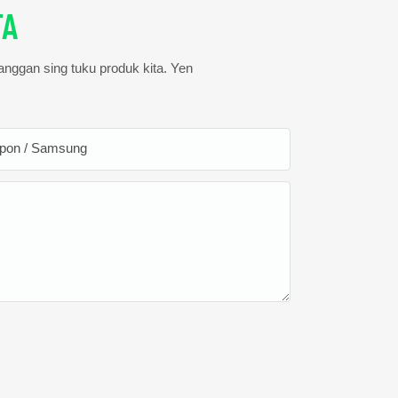
TA
langgan sing tuku produk kita. Yen
lpon / Samsung