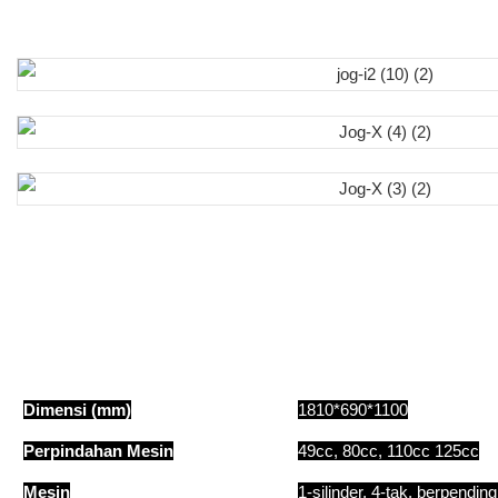
Dimensi (mm)
1810*690*1100
Perpindahan Mesin
49cc, 80cc, 110cc 125cc
Mesin
1-silinder, 4-tak, berpending