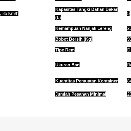
Kapasitas Tangki Bahan Bakar
, 85 Km/h
5
(L)
Kemampuan Nanjak Lereng
2
Bobot Bersih (Kg)
9
Tipe Rem
D
Ukuran Ban
B
Kuantitas Pemuatan Kontainer
84
Jumlah Pesanan Minimal
2