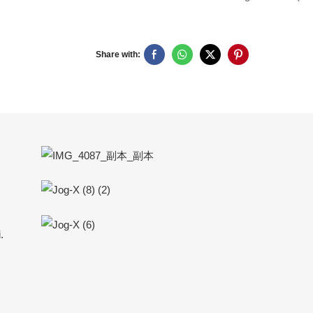
Share with:
.