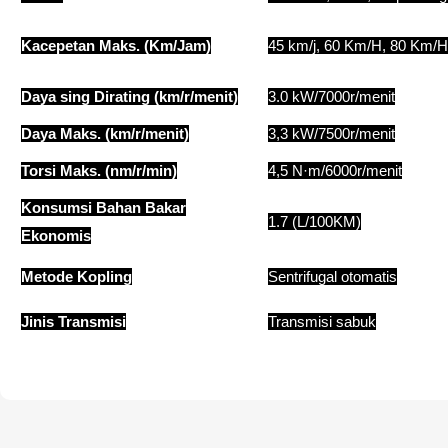
Kacepetan Maks. (Km/Jam)
45 km/j, 60 Km/H, 80 Km/H
Daya sing Dirating (km/r/menit)
3.0 kW/7000r/menit
Daya Maks. (km/r/menit)
3,3 kW/7500r/menit
Torsi Maks. (nm/r/min)
4,5 N·m/6000r/menit
Konsumsi Bahan Bakar
1.7 (L/100KM)
Ekonomis
Metode Kopling
Sentrifugal otomatis
Jinis Transmisi
Transmisi sabuk