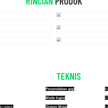
RINCIAN
PRODUK
RINCIAN
TEKNIS
Perpindahan gigi
K
Mode Ingisi
C
in udara,
Sistem Mulai
Li