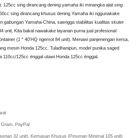
c 125cc sing dirancang dening yamaha iki minangka alat sing
r 50cc sing dirancang khusus dening Yamaha iki nggunakake
in gabungan Yamaha-China, saengga stabilitas kualitas skuter
84 unit, Kita bakal nawakake layanan purna jual profesional
ntainer (1 * 40'HQ ngemot 84 unit). Menawi panjenengan kersa,
ng mesin Honda 125cc. Tuladhanipun, model punika saged
a 110cc/125cc énggal utawi Honda 125cc énggal.
rat
t, Gram, PayPal
enan 32 unit), Kemasan Khusus (Pesenan Minimal 105 unit)