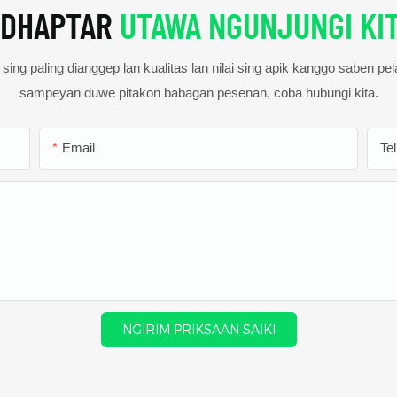
DHAPTAR
UTAWA NGUNJUNGI KI
ing paling dianggep lan kualitas lan nilai sing apik kanggo saben pe
sampeyan duwe pitakon babagan pesenan, coba hubungi kita.
Email
Te
NGIRIM PRIKSAAN SAIKI