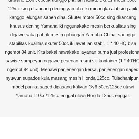
125cc sing dirancang dening yamaha iki minangka alat sing apik
kanggo lelungan saben dina. Skuter motor 50cc sing dirancang
khusus dening Yamaha iki nggunakake mesin berkualitas sing
digawe saka pabrik mesin gabungan Yamaha-China, saengga
stabilitas kualitas skuter 50cc iki awet lan stabil. 1 * 40'HQ bisa
ngemot 84 unit, Kita bakal nawakake layanan purna jual profesiona
sawise sampeyan nggawe pesenan resmi siji kontainer (1 * 40'H
ngemot 84 unit). Menawi panjenengan kersa, panjenengan saged
nyuwun supados kula masang mesin Honda 125cc. Tuladhanipun
model punika saged dipasang kaliyan Gy6 50cc/125cc utawi
Yamaha 110cc/125cc énggal utawi Honda 125cc énggal.