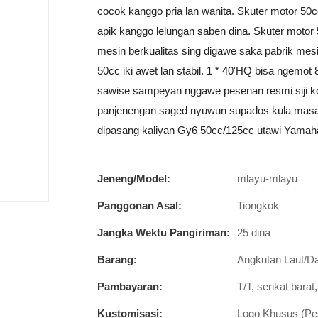
cocok kanggo pria lan wanita. Skuter motor 50c
apik kanggo lelungan saben dina. Skuter moto
mesin berkualitas sing digawe saka pabrik mes
50cc iki awet lan stabil. 1 * 40'HQ bisa ngemot 
sawise sampeyan nggawe pesenan resmi siji ko
panjenengan saged nyuwun supados kula masa
dipasang kaliyan Gy6 50cc/125cc utawi Yamah
Jeneng/Model:
mlayu-mlayu
Panggonan Asal:
Tiongkok
Jangka Wektu Pangiriman:
25 dina
Barang:
Angkutan Laut/Da
Pambayaran:
T/T, serikat bara
Kustomisasi:
Logo Khusus (Pes