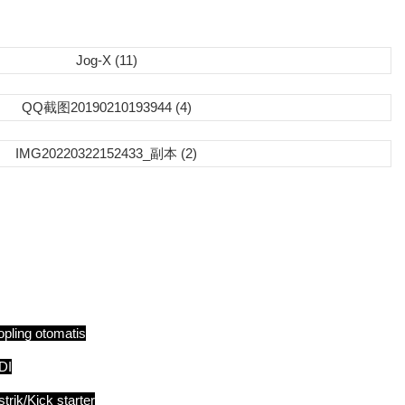
opling otomatis
DI
strik/Kick starter