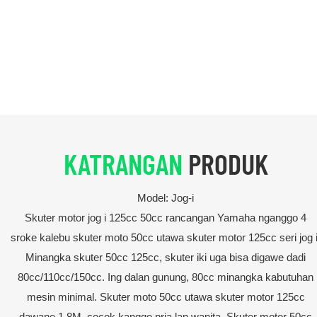
KATRANGAN
PRODUK
Model: Jog-i
Skuter motor jog i 125cc 50cc rancangan Yamaha nganggo 4
sroke kalebu skuter moto 50cc utawa skuter motor 125cc seri jog i
Minangka skuter 50cc 125cc, skuter iki uga bisa digawe dadi
80cc/110cc/150cc. Ing dalan gunung, 80cc minangka kabutuhan
mesin minimal. Skuter moto 50cc utawa skuter motor 125cc
dawane 1,8M, cocok kanggo pria lan wanita. Skuter motor 50cc