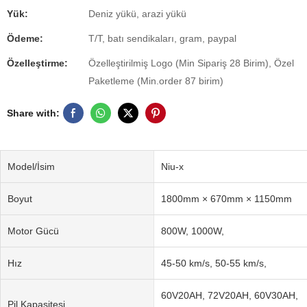
Yük:
Deniz yükü, arazi yükü
Ödeme:
T/T, batı sendikaları, gram, paypal
Özelleştirme:
Özelleştirilmiş Logo (Min Sipariş 28 Birim), Özel
Paketleme (Min.order 87 birim)
Share with:
Model/İsim
Niu-x
Boyut
1800mm × 670mm × 1150mm
Motor Gücü
800W, 1000W,
Hız
45-50 km/s, 50-55 km/s,
60V20AH, 72V20AH, 60V30AH,
Pil Kapasitesi