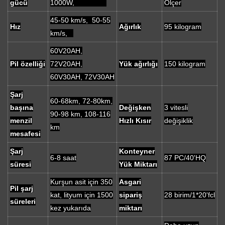
gücü
1000W,
Ölçer
45-50 km/s, 50-55
Hız
Ağırlık
95 kilogram
km/s,
60V20AH,
Pil özelliği
72V20AH,
Yük ağırlığı
150 kilogram
60V30AH, 72V30AH
Şarj
60-68km, 72-80km,
başına
Değişken
3 vitesli
90-98 km, 108-116
menzil
Hızlı Kısır
değişiklik
km
mesafesi
Şarj
Konteyner
6-8 saat
87 PC/40'HQ
süresi
Yük Miktarı
Kurşun asit için 350
Asgari
Pil şarj
kat, lityum için 1500
sipariş
28 birim/1*20'fcl
süreleri
kez yukarıda
miktarı