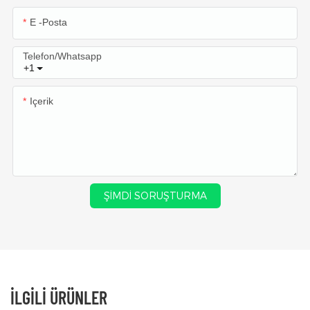
E -posta
Telefon/whatsapp
+1
Içerik
ŞIMDI SORUŞTURMA
İLGILI ÜRÜNLER