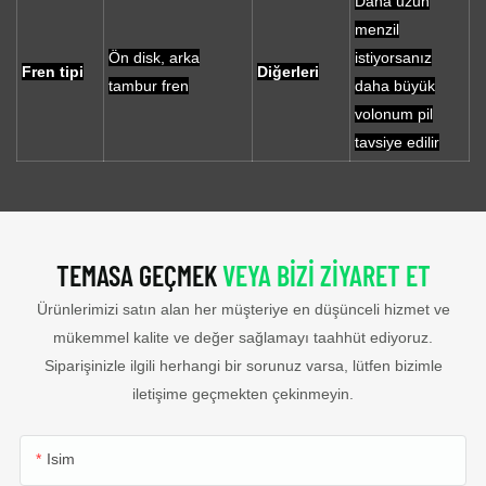
Daha uzun
menzil
Ön disk, arka
istiyorsanız
Fren tipi
Diğerleri
tambur fren
daha büyük
volonum pil
tavsiye edilir
TEMASA GEÇMEK
VEYA BIZI ZIYARET ET
Ürünlerimizi satın alan her müşteriye en düşünceli hizmet ve
mükemmel kalite ve değer sağlamayı taahhüt ediyoruz.
Siparişinizle ilgili herhangi bir sorunuz varsa, lütfen bizimle
iletişime geçmekten çekinmeyin.
Isim