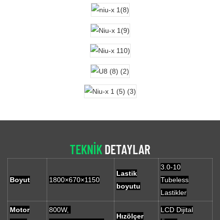
TEKNIK
DETAYLAR
3.0-10
Lastik
Boyut
1800×670×1150
Tubeless
boyutu
Lastikler
Motor
800W,
LCD Dijital
Hızölçer