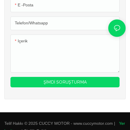
daha uzun menzil sağlar. 48V
daha uzun menzil sağlar. 48V
E -posta
20Ah lityum bataryalı elektrikli
20Ah lityum bataryalı elektrikli
scooter, çoğu 500w 600w
scooter, çoğu 500w 600w
Telefon/whatsapp
elektrikli scooter'a kıyasla fiyat
elektrikli scooter'a kıyasla fiyat
açısından rekabetçidir. Boyutu,
açısından rekabetçidir. Boyutu,
bu 600w 500w elektrikli
bu 600w 500w elektrikli
Içerik
scooter'ı gençler veya kadın
scooter'ı gençler veya kadın
sürücüler için uygun hale getirir.
sürücüler için uygun hale getirir.
ŞIMDI SORUŞTURMA
Telif Hakkı © 2025 CUCCY MOTOR - www.cuccymotor.com |
Yer