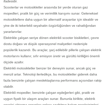
ifadesidir.
Scooterlar ve motosikletler arasında bir yerde oturan gaz
mopedleri, pratik bir güç ve verimlilik karışımı sunar. Geleneksel
motosikletlere daha uygun bir alternatif arayanlar için idealdir ve
yine de iki tekerlekli seyahatin özgürlüğünden ve rahatlığından
yararlanırlar.
Elektrikle çalışan seriye dönen elektrikli scooter bisikletleri, çevre
dostu doğası ve düşük operasyonel maliyetleri nedeniyle
popülerlik kazandı. Bu araçlar, şarj edilebilir pillerle çalışan elektrik
motorlarını kullanır, sıfır emisyon üretir ve gürültü kirliliğini önemli
ölçüde azaltır.
Elektrikli motosikletler benzer bir deneyim sunar, ancak güç ve
menzil artar. Teknoloji ilerledikçe, bu motosikletler giderek daha
fazla benzinle çalışan meslektaşlarına performans açısından rakip
olabilir.
Elektrikli mopedler, benzinle çalışan eşdeğerleri gibi, pratik ve
uygun fiyatlı bir ulaşım araçları sunar. Bununla birlikte, elektrik
enerjisi aktarma organları onlara azaltılmış bakım gereksinimleri