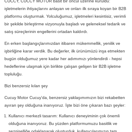
CUCCY, CUCCY MOTOR basit bir öncül üzerine kuruldu:
işletmelerin ihtiyaçlarını anlayan ve onları ilk sıraya koyan bir B2B
platformu oluşturmak. Yolculuğumuz, işletmeleri kesintisiz, verimli
bir şekilde birleştirme vizyonuyla başladı ve geleneksel tedarik ve
satış süreçlerinin engellerini ortadan kaldırdı.
En erken başlangıçlarımızdan itibaren mükemmellik, yenilik ve
işbirliğine karar verdik. Bu değerler, ilk ürünümüzü inşa etmekten
bugün olduğumuz yere kadar her adımımızı yönlendirdi - hepsi
hedeflerine ulaşmak için birlikte çalışan gelişen bir B2B işletme
topluluğu.
Bizi benzersiz kılan şey
Cucuy Motor Cucuy'da, benzersiz yaklaşımımızın bizi rekabetten
ayıran şey olduğuna inanıyoruz. İşte bizi öne çıkaran bazı şeyler:
Kullanıcı merkezli tasarım: Kullanıcı deneyiminin çok önemli
olduğuna inanıyoruz. Bu yüzden platformumuzu basitlik ve
sezgiselliğe odaklanarak oluşturduk, kullanıcılarımızın tam