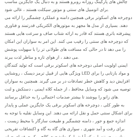
چالش های پارکینگ روزانه روبرو هستند و به دنبال یک جایگزین مناسب
برای اتومبیل های سنتی و موتور سیکلت هستند ، عالی شود.
دوچرخه های اسکوتر برقی همچنین دامنه و عملکرد چشمگیر را ارائه می
دهند. بسیاری از مدل ها مجهز به موتورهای الکتریکی قدرتمند و فناوری
پیشرفته باتری هستند که قادر به ارائه شتاب صاف و سرعت هایی هستند
که دوچرخه های سنتی را رقیب می کنند. این امر به سواران این امکان
را می دهد تا در حالی که مسافت های طولانی تر را با سهولت پوشش
می دهند ، از هوای تازه و مناظر لذت ببرند.
ایمنی اولویت اصلی دوچرخه های اسکوتر برقی است که تولید کنندگان
ویژگی هایی از قبیل ترمز دیسک ، روشنایی LED و مواد بازتابی را برای
افزایش دید و کاهش خطر تصادفات در بر می گیرند. همچنین به سواران
توصیه می شود که وسایل محافظ ، از جمله کلاه ایمنی ، دستکش و لنت
های زانو را بپوشند تا بیشتر صدمات احتمالی را به حداقل برسانند.
به طور کلی ، دوچرخه های اسکوتر برقی یک جایگزین عملی و پایدار
برای اشکال سنتی حمل و نقل ارائه می دهند. این وسایل نقلیه با توجه به
اندازه جمع و جور ، دامنه چشمگیر و طبیعت سازگار با محیط زیست ،
برای رفت و آمد شهری ، سواری های گاه به گاه و اکتشافات تفریحی
مناسب هستند. این که آیا شما یک دانشجوی کالج ، یک حرفه ای جوان